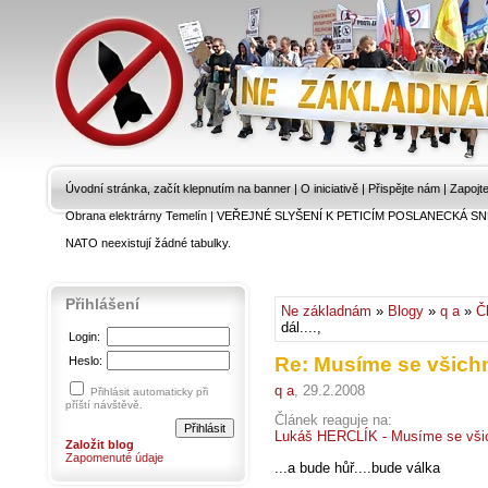
Úvodní stránka, začít klepnutím na banner
|
O iniciativě
|
Přispějte nám
|
Zapojt
Obrana elektrárny Temelín
|
VEŘEJNÉ SLYŠENÍ K PETICÍM POSLANECKÁ SN
NATO neexistují žádné tabulky.
Přihlášení
Ne základnám
»
Blogy
»
q a
»
Č
dál....,
Login:
Re: Musíme se všichni
Heslo:
q a
, 29.2.2008
Přihlásit automaticky při
příští návštěvě.
Článek reaguje na:
Lukáš HERCLÍK - Musíme se všichn
Založit blog
Zapomenuté údaje
...a bude hůř....bude válka