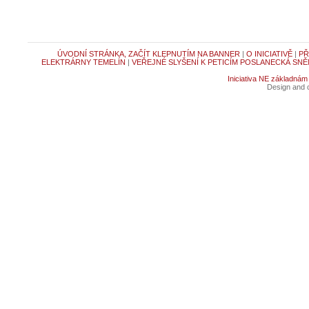
ÚVODNÍ STRÁNKA, ZAČÍT KLEPNUTÍM NA BANNER
|
O INICIATIVĚ
|
PŘ
ELEKTRÁRNY TEMELÍN
|
VEŘEJNÉ SLYŠENÍ K PETICÍM POSLANECKÁ SNĚ
Iniciativa NE základnám
Design and c