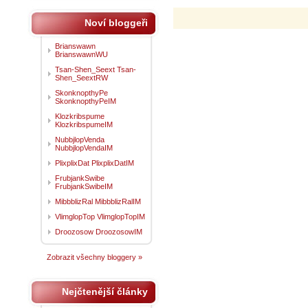
Noví bloggeři
Brianswawn
BrianswawnWU
Tsan-Shen_Seext Tsan-
Shen_SeextRW
SkonknopthyPe
SkonknopthyPeIM
Klozkribspume
KlozkribspumeIM
NubbjlopVenda
NubbjlopVendaIM
PlixplixDat PlixplixDatIM
FrubjankSwibe
FrubjankSwibeIM
MibbblizRal MibbblizRalIM
VlimglopTop VlimglopTopIM
Droozosow DroozosowIM
Zobrazit všechny bloggery »
Nejčtenější články