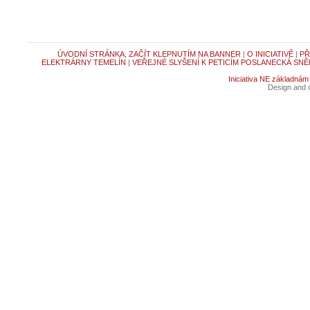
ÚVODNÍ STRÁNKA, ZAČÍT KLEPNUTÍM NA BANNER
|
O INICIATIVĚ
|
PŘ
ELEKTRÁRNY TEMELÍN
|
VEŘEJNÉ SLYŠENÍ K PETICÍM POSLANECKÁ SNĚ
Iniciativa NE základnám
Design and c