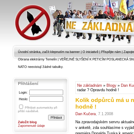
Úvodní stránka, začít klepnutím na banner
|
O iniciativě
|
Přispějte nám
|
Zapojt
Obrana elektrárny Temelín
|
VEŘEJNÉ SLYŠENÍ K PETICÍM POSLANECKÁ SN
NATO neexistují žádné tabulky.
Přihlášení
Ne základnám
»
Blogy
»
Dan Ku
radar ? Opravdu hodně !
Login:
Kolik odpůrců má u n
Heslo:
hodně !
Přihlásit automaticky při
příští návštěvě.
Dan Kučera
, 7.1.2008
Na zpravodajském servru aktualn
Založit blog
Zapomenuté údaje
v anketě, zda souhlasíme s vyjá
premiéra Donalda Tuska k americk