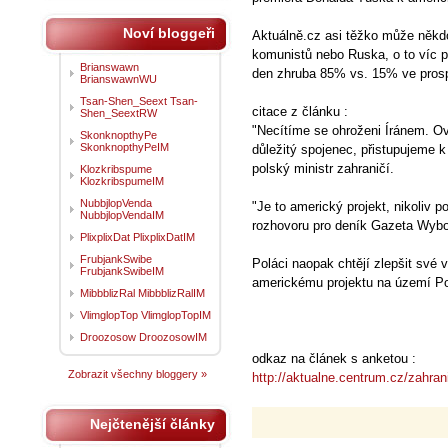
Noví bloggeři
Aktuálně.cz asi těžko může někdo
komunistů nebo Ruska, o to víc po
Brianswawn
den zhruba 85% vs. 15% ve prosp
BrianswawnWU
Tsan-Shen_Seext Tsan-
citace z článku :
Shen_SeextRW
"Necítíme se ohroženi Íránem. O
SkonknopthyPe
SkonknopthyPeIM
důležitý spojenec, přistupujeme k
polský ministr zahraničí.
Klozkribspume
KlozkribspumeIM
NubbjlopVenda
"Je to americký projekt, nikoliv p
NubbjlopVendaIM
rozhovoru pro deník Gazeta Wybo
PlixplixDat PlixplixDatIM
FrubjankSwibe
Poláci naopak chtějí zlepšit své 
FrubjankSwibeIM
americkému projektu na území P
MibbblizRal MibbblizRalIM
VlimglopTop VlimglopTopIM
Droozosow DroozosowIM
odkaz na článek s anketou :
Zobrazit všechny bloggery »
http://aktualne.centrum.cz/zahra
Nejčtenější články