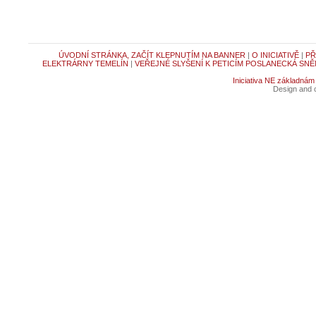
ÚVODNÍ STRÁNKA, ZAČÍT KLEPNUTÍM NA BANNER
|
O INICIATIVĚ
|
PŘ
ELEKTRÁRNY TEMELÍN
|
VEŘEJNÉ SLYŠENÍ K PETICÍM POSLANECKÁ SNĚ
Iniciativa NE základnám
Design and c