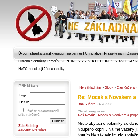
Úvodní stránka, začít klepnutím na banner
|
O iniciativě
|
Přispějte nám
|
Zapojt
Obrana elektrárny Temelín
|
VEŘEJNÉ SLYŠENÍ K PETICÍM POSLANECKÁ SN
NATO neexistují žádné tabulky.
Přihlášení
Ne základnám
»
Blogy
»
Dan Kučera
Login:
Re: Mocek s Novákem a
Heslo:
Dan Kučera
, 26.3.2008
Přihlásit automaticky při
Článek reaguje na:
příští návštěvě.
Aleš Novák - Mocek s Novákem a prop
Místo zbytečné polemiky se dá 
Založit blog
hloupého kopni". Na mě vážený j
Zapomenuté údaje
hnutím Ne základnám nic společn