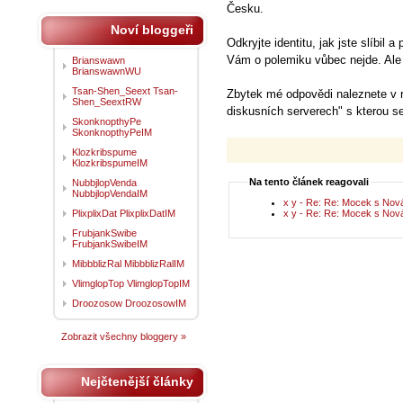
Česku.
Noví bloggeři
Odkryjte identitu, jak jste slíbil
Vám o polemiku vůbec nejde. Ale p
Brianswawn
BrianswawnWU
Tsan-Shen_Seext Tsan-
Zbytek mé odpovědi naleznete v
Shen_SeextRW
diskusních serverech" s kterou se
SkonknopthyPe
SkonknopthyPeIM
Klozkribspume
KlozkribspumeIM
Na tento článek reagovali
NubbjlopVenda
NubbjlopVendaIM
x y - Re: Re: Mocek s No
PlixplixDat PlixplixDatIM
x y - Re: Re: Mocek s No
FrubjankSwibe
FrubjankSwibeIM
MibbblizRal MibbblizRalIM
VlimglopTop VlimglopTopIM
Droozosow DroozosowIM
Zobrazit všechny bloggery »
Nejčtenější články