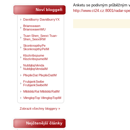
Anketu se podivným průběžným vý
Noví bloggeři
http://www.ct24.cz:8001/radar-spe
Davidburry DavidburryYX
Brianswawn
BrianswawnWU
Tsan-Shen_Seext Tsan-
Shen_SeextRW
SkonknopthyPe
SkonknopthyPeIM
Klozkribspume
KlozkribspumeIM
NubbjlopVenda
NubbjlopVendaIM
PlixplixDat PlixplixDatIM
FrubjankSwibe
FrubjankSwibeIM
MibbblizRal MibbblizRalIM
VlimglopTop VlimglopTopIM
Zobrazit všechny bloggery »
Nejčtenější články