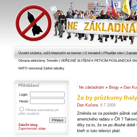
Úvodní stránka, začít klepnutím na banner
|
O iniciativě
|
Přispějte nám
|
Zapojt
Obrana elektrárny Temelín
|
VEŘEJNÉ SLYŠENÍ K PETICÍM POSLANECKÁ SN
NATO neexistují žádné tabulky.
Přihlášení
Ne základnám
»
Blogy
»
Dan Ku
Login:
Že by průzkumy lhaly
Heslo:
Dan Kučera
, 8.7.2008
Přihlásit automaticky při
Změnila se za poslední půlrok va
příští návštěvě.
amerického radaru v ČR ? Takov
díky za to, že se po dlouhé době 
Založit blog
Zapomenuté údaje
kteří si tuto televizi platí.