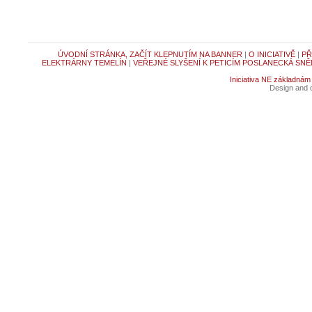
ÚVODNÍ STRÁNKA, ZAČÍT KLEPNUTÍM NA BANNER
|
O INICIATIVĚ
|
PŘ
ELEKTRÁRNY TEMELÍN
|
VEŘEJNÉ SLYŠENÍ K PETICÍM POSLANECKÁ SNĚ
Iniciativa NE základnám
Design and c