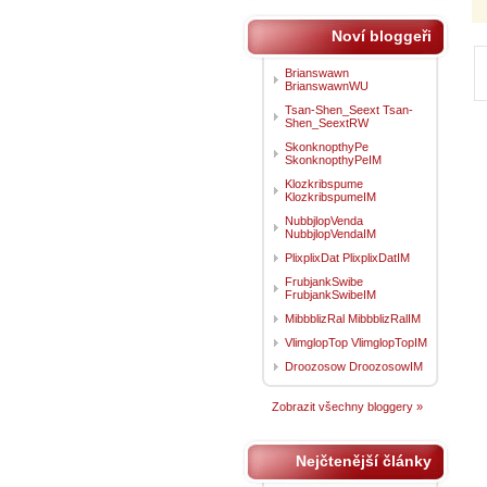
Noví bloggeři
Brianswawn
BrianswawnWU
Tsan-Shen_Seext Tsan-
Shen_SeextRW
SkonknopthyPe
SkonknopthyPeIM
Klozkribspume
KlozkribspumeIM
NubbjlopVenda
NubbjlopVendaIM
PlixplixDat PlixplixDatIM
FrubjankSwibe
FrubjankSwibeIM
MibbblizRal MibbblizRalIM
VlimglopTop VlimglopTopIM
Droozosow DroozosowIM
Zobrazit všechny bloggery »
Nejčtenější články