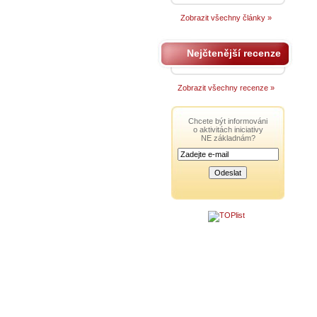
Zobrazit všechny články »
Nejčtenější recenze
Zobrazit všechny recenze »
Chcete být informováni
o aktivitách iniciativy
NE základnám?