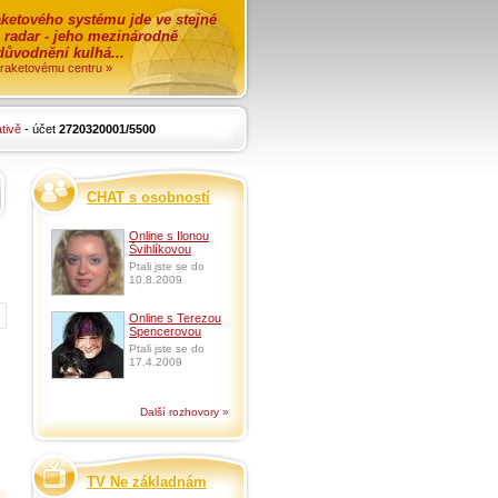
ketového systému jde ve stejné
o radar - jeho mezinárodně
zdůvodnění kulhá...
i raketovému centru »
tivě
- účet
2720320001/5500
CHAT s osobností
Online s Ilonou
Švihlíkovou
Ptali jste se do
10.8.2009
Online s Terezou
Spencerovou
Ptali jste se do
17.4.2009
Další rozhovory »
TV Ne základnám