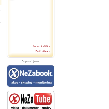
Zobrazit větší »
Další videa »
Doporučujeme: