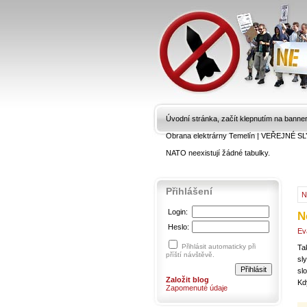
Úvodní stránka, začít klepnutím na banne
Obrana elektrárny Temelín
|
VEŘEJNÉ SL
NATO neexistují žádné tabulky.
Přihlášení
N
Login:
N
Heslo:
Ev
Přihlásit automaticky při
Ta
příští návštěvě.
sl
slo
Založit blog
Kd
Zapomenuté údaje