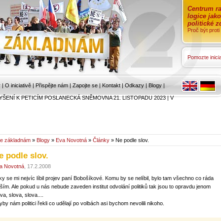
Centrum ra
logice jak
politické 
Proč být prot
Pomozte inicia
r
|
O iniciativě
|
Přispějte nám
|
Zapojte se
|
Kontakt
|
Odkazy
|
Blogy
|
YŠENÍ K PETICÍM POSLANECKÁ SNĚMOVNA 21. LISTOPADU 2023
|
V
e základnám
»
Blogy
»
Eva Novotná
»
Články
» Ne podle slov.
e podle slov.
a Novotná
, 17.2.2008
ky se mi nejvíc líbil projev paní Bobošíkové. Komu by se nelíbil, bylo tam všechno co ráda
yším. Ale pokud u nás nebude zaveden institut odvolání politiků tak jsou to opravdu jenom
va, slova, slova....
yby nám politici řekli co udělají po volbách asi bychom nevolili nikoho.