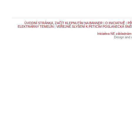
ÚVODNÍ STRÁNKA, ZAČÍT KLEPNUTÍM NA BANNER
|
O INICIATIVĚ
|
PŘ
ELEKTRÁRNY TEMELÍN
|
VEŘEJNÉ SLYŠENÍ K PETICÍM POSLANECKÁ SNĚ
Iniciativa NE základnám
Design and c