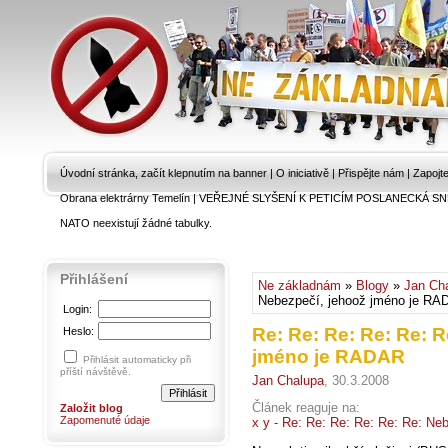
Úvodní stránka, začít klepnutím na banner
|
O iniciativě
|
Přispějte nám
|
Zapojt
Obrana elektrárny Temelín
|
VEŘEJNÉ SLYŠENÍ K PETICÍM POSLANECKÁ SN
NATO neexistují žádné tabulky.
Přihlášení
Ne základnám
»
Blogy
»
Jan Ch
Nebezpečí, jehoož jméno je R
Login:
Re: Re: Re: Re: Re: 
Heslo:
jméno je RADAR
Přihlásit automaticky při
příští návštěvě.
Jan Chalupa
, 30.3.2008
Článek reaguje na:
Založit blog
Zapomenuté údaje
x y - Re: Re: Re: Re: Re: Re: N