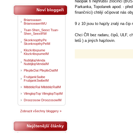
Naopak ti nejhrubší zločinci (BU
Parkanka, Topolanek apod. - přední
Noví bloggeři
finančníci) chtějí očipovat nás ob
Brianswawn
9 z 10 jsou to hajzly zralý na čip m
BrianswawnWU
Tsan-Shen_Seext Tsan-
Shen_SeextRW
Chci ČR bez radaru, čipů, ULF, ch
SkonknopthyPe
letů ) a jiných hajzlovin.
SkonknopthyPeIM
Klozkribspume
KlozkribspumeIM
NubbjlopVenda
NubbjlopVendaIM
PlixplixDat PlixplixDatIM
FrubjankSwibe
FrubjankSwibeIM
MibbblizRal MibbblizRalIM
VlimglopTop VlimglopTopIM
Droozosow DroozosowIM
Zobrazit všechny bloggery »
Nejčtenější články