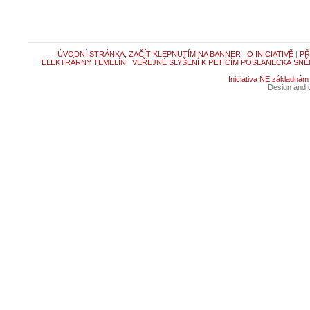
ÚVODNÍ STRÁNKA, ZAČÍT KLEPNUTÍM NA BANNER
|
O INICIATIVĚ
|
PŘ
ELEKTRÁRNY TEMELÍN
|
VEŘEJNÉ SLYŠENÍ K PETICÍM POSLANECKÁ SNĚ
Iniciativa NE základnám
Design and c