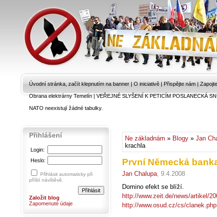
Úvodní stránka, začít klepnutím na banner
|
O iniciativě
|
Přispějte nám
|
Zapojt
Obrana elektrárny Temelín
|
VEŘEJNÉ SLYŠENÍ K PETICÍM POSLANECKÁ SN
NATO neexistují žádné tabulky.
Přihlášení
Ne základnám
»
Blogy
»
Jan Ch
krachla
Login:
První Německá banka
Heslo:
Jan Chalupa
, 9.4.2008
Přihlásit automaticky při
příští návštěvě.
Domino efekt se blíží.
http://www.zeit.de/news/artikel/
Založit blog
Zapomenuté údaje
http://www.osud.cz/cs/clanek.ph