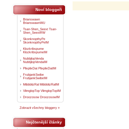
Noví bloggeři
Brianswawn
BrianswawnWU
Tsan-Shen_Seext Tsan-
Shen_SeextRW
SkonknopthyPe
SkonknopthyPeIM
Klozkribspume
KlozkribspumeIM
NubbjlopVenda
NubbjlopVendaIM
PlixplixDat PlixplixDatIM
FrubjankSwibe
FrubjankSwibeIM
MibbblizRal MibbblizRalIM
VlimglopTop VlimglopTopIM
Droozosow DroozosowIM
Zobrazit všechny bloggery »
Nejčtenější články