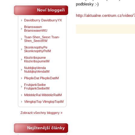
podblesky :-)
Noví bloggeři
http://aktualne.centrum.cz/video
Davidburry DavidburryYX
Brianswawn
BrianswawnWU
Tsan-Shen_Seext Tsan-
Shen_SeextRW
SkonknopthyPe
SkonknopthyPeIM
Klozkribspume
KlozkribspumeIM
NubbjlopVenda
NubbjlopVendaIM
PlixplixDat PlixplixDatIM
FrubjankSwibe
FrubjankSwibeIM
MibbblizRal MibbblizRalIM
VlimglopTop VlimglopTopIM
Zobrazit všechny bloggery »
Nejčtenější články