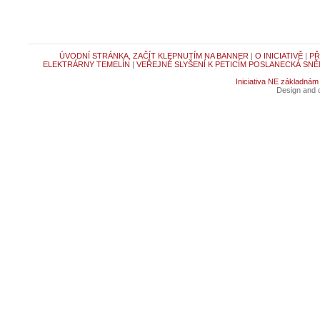
ÚVODNÍ STRÁNKA, ZAČÍT KLEPNUTÍM NA BANNER
|
O INICIATIVĚ
|
PŘ
ELEKTRÁRNY TEMELÍN
|
VEŘEJNÉ SLYŠENÍ K PETICÍM POSLANECKÁ SNĚ
Iniciativa NE základnám
Design and c