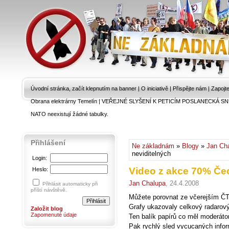
Úvodní stránka, začít klepnutím na banner
|
O iniciativě
|
Přispějte nám
|
Zapojt
Obrana elektrárny Temelín
|
VEŘEJNÉ SLYŠENÍ K PETICÍM POSLANECKÁ SN
NATO neexistují žádné tabulky.
Přihlášení
Ne základnám
»
Blogy
»
Jan Ch
neviditelných
Login:
Video z akce 70% Čec
Heslo:
Jan Chalupa
, 24.4.2008
Přihlásit automaticky při
příští návštěvě.
Můžete porovnat ze včerejším ČT
Grafy ukazovaly celkový radaro
Založit blog
Zapomenuté údaje
Ten balík papírů co měl moderáto
Pak rychlý sled vycucaných infor