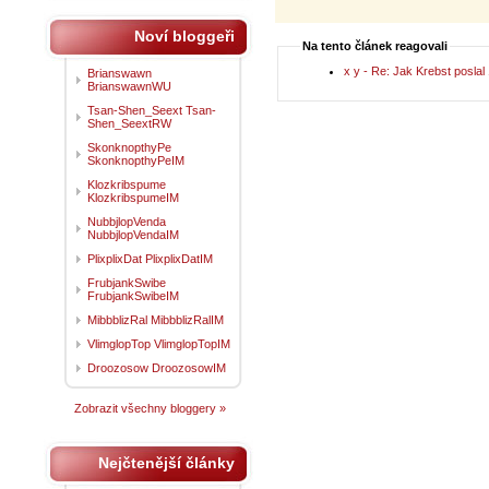
Noví bloggeři
Na tento článek reagovali
x y - Re: Jak Krebst poslal
Brianswawn
BrianswawnWU
Tsan-Shen_Seext Tsan-
Shen_SeextRW
SkonknopthyPe
SkonknopthyPeIM
Klozkribspume
KlozkribspumeIM
NubbjlopVenda
NubbjlopVendaIM
PlixplixDat PlixplixDatIM
FrubjankSwibe
FrubjankSwibeIM
MibbblizRal MibbblizRalIM
VlimglopTop VlimglopTopIM
Droozosow DroozosowIM
Zobrazit všechny bloggery »
Nejčtenější články