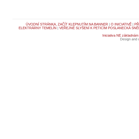
ÚVODNÍ STRÁNKA, ZAČÍT KLEPNUTÍM NA BANNER
|
O INICIATIVĚ
|
PŘ
ELEKTRÁRNY TEMELÍN
|
VEŘEJNÉ SLYŠENÍ K PETICÍM POSLANECKÁ SNĚ
Iniciativa NE základnám
Design and c