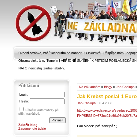
Úvodní stránka, začít klepnutím na banner
|
O iniciativě
|
Přispějte nám
|
Zapojt
Obrana elektrárny Temelín
|
VEŘEJNÉ SLYŠENÍ K PETICÍM POSLANECKÁ SN
NATO neexistují žádné tabulky.
Přihlášení
Ne základnám
»
Blogy
»
Jan Chalupa
Login:
Jak Krebst poslal 1 Euro
Heslo:
Jan Chalupa
, 30.4.2008
Přihlásit automaticky při
http://www.zvedavec.org/zvedavec/2008
příští návštěvě.
PHPSESSID=673ec21e66a95eb20f8b7a
Založit blog
Pan Mocek jistě zakejhá :-)
Zapomenuté údaje