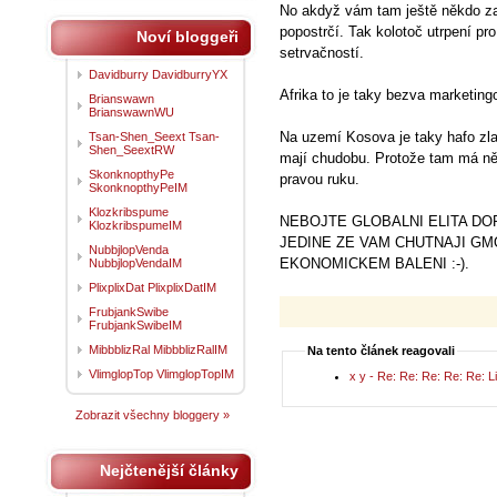
No akdyž vám tam ještě někdo zalo
popostrčí. Tak kolotoč utrpení pro
Noví bloggeři
setrvačností.
Davidburry DavidburryYX
Afrika to je taky bezva marketingov
Brianswawn
BrianswawnWU
Na uzemí Kosova je taky hafo zlat
Tsan-Shen_Seext Tsan-
Shen_SeextRW
mají chudobu. Protože tam má ně
SkonknopthyPe
pravou ruku.
SkonknopthyPeIM
Klozkribspume
NEBOJTE GLOBALNI ELITA DO
KlozkribspumeIM
JEDINE ZE VAM CHUTNAJI GM
NubbjlopVenda
EKONOMICKEM BALENI :-).
NubbjlopVendaIM
PlixplixDat PlixplixDatIM
FrubjankSwibe
FrubjankSwibeIM
MibbblizRal MibbblizRalIM
Na tento článek reagovali
VlimglopTop VlimglopTopIM
x y - Re: Re: Re: Re: Re: 
Zobrazit všechny bloggery »
Nejčtenější články