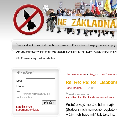
Úvodní stránka, začít klepnutím na banner
|
O iniciativě
|
Přispějte nám
|
Zapojt
Obrana elektrárny Temelín
|
VEŘEJNÉ SLYŠENÍ K PETICÍM POSLANECKÁ SN
NATO neexistují žádné tabulky.
Přihlášení
Ne základnám
»
Blogy
»
Jan Chalupa
Login:
Re: Re: Re: Re: Lisabo
Heslo:
Jan Chalupa
, 1.5.2008
Přihlásit automaticky při
Článek reaguje na:
příští návštěvě.
x y - Re: Re: Re: Lisabonská smlouva
Protože když nedáte lidem najíst
Založit blog
(Budou z nich nemocné, popleten
Zapomenuté údaje
A čím jich bude míň tak taky líp.