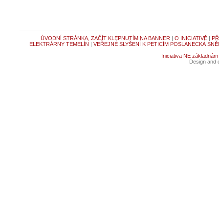
ÚVODNÍ STRÁNKA, ZAČÍT KLEPNUTÍM NA BANNER
|
O INICIATIVĚ
|
PŘ
ELEKTRÁRNY TEMELÍN
|
VEŘEJNÉ SLYŠENÍ K PETICÍM POSLANECKÁ SNĚ
Iniciativa NE základnám
Design and c