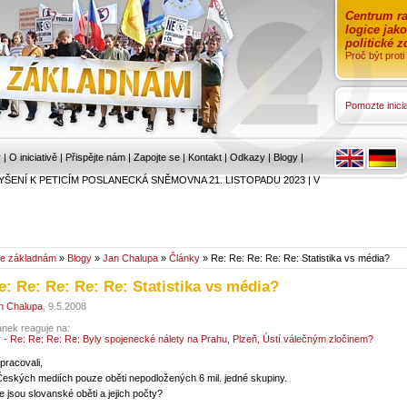
Centrum ra
logice jak
politické 
Proč být prot
Pomozte inicia
r
|
O iniciativě
|
Přispějte nám
|
Zapojte se
|
Kontakt
|
Odkazy
|
Blogy
|
YŠENÍ K PETICÍM POSLANECKÁ SNĚMOVNA 21. LISTOPADU 2023
|
V
e základnám
»
Blogy
»
Jan Chalupa
»
Články
» Re: Re: Re: Re: Re: Statistika vs média?
e: Re: Re: Re: Re: Statistika vs média?
n Chalupa
, 9.5.2008
ánek reaguje na:
y - Re: Re: Re: Re: Byly spojenecké nálety na Prahu, Plzeň, Ústí válečným zločinem?
pracovali,
Českých mediích pouze oběti nepodložených 6 mil. jedné skupiny.
e jsou slovanské oběti a jejich počty?