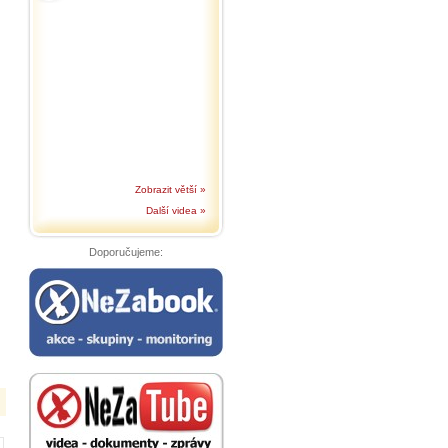
Zobrazit větší »
Další videa »
Doporučujeme: