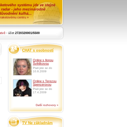
ketového systému jde ve stejné
o radar - jeho mezinárodně
zdůvodnění kulhá...
i raketovému centru »
tivě
- účet
2720320001/5500
CHAT s osobností
Online s Ilonou
Švihlíkovou
Ptali jste se do
10.8.2009
Online s Terezou
Spencerovou
Ptali jste se do
17.4.2009
Další rozhovory »
TV Ne základnám