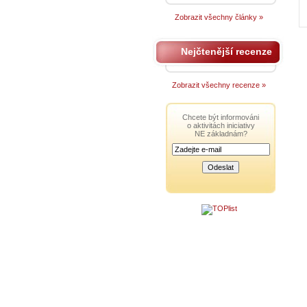
Zobrazit všechny články »
Nejčtenější recenze
Zobrazit všechny recenze »
Chcete být informováni
o aktivitách iniciativy
NE základnám?