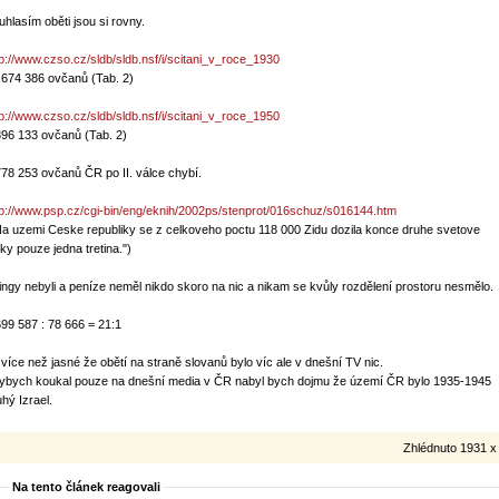
uhlasím oběti jsou si rovny.
tp://www.czso.cz/sldb/sldb.nsf/i/scitani_v_roce_1930
 674 386 ovčanů (Tab. 2)
tp://www.czso.cz/sldb/sldb.nsf/i/scitani_v_roce_1950
896 133 ovčanů (Tab. 2)
778 253 ovčanů ČR po II. válce chybí.
tp://www.psp.cz/cgi-bin/eng/eknih/2002ps/stenprot/016schuz/s016144.htm
Na uzemi Ceske republiky se z celkoveho poctu 118 000 Zidu dozila konce druhe svetove
lky pouze jedna tretina.")
ingy nebyli a peníze neměl nikdo skoro na nic a nikam se kvůly rozdělení prostoru nesmělo.
699 587 : 78 666 = 21:1
 více než jasné že obětí na straně slovanů bylo víc ale v dnešní TV nic.
ybych koukal pouze na dnešní media v ČR nabyl bych dojmu že území ČR bylo 1935-1945
uhý Izrael.
Zhlédnuto 1931 x
Na tento článek reagovali