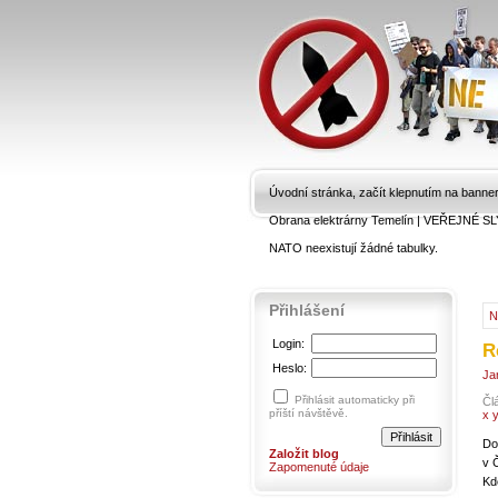
Úvodní stránka, začít klepnutím na banne
Obrana elektrárny Temelín
|
VEŘEJNÉ SL
NATO neexistují žádné tabulky.
Přihlášení
N
Login:
R
Heslo:
Ja
Přihlásit automaticky při
Čl
příští návštěvě.
x 
Do
Založit blog
v 
Zapomenuté údaje
Kd