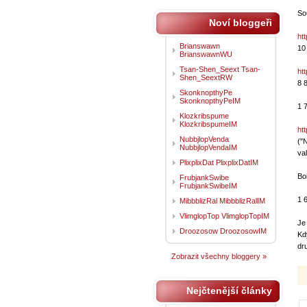
So
Noví bloggeři
ht
Brianswawn
10
BrianswawnWU
Tsan-Shen_Seext Tsan-
ht
Shen_SeextRW
8 
SkonknopthyPe
SkonknopthyPeIM
1 
Klozkribspume
KlozkribspumeIM
ht
NubbjlopVenda
("
NubbjlopVendaIM
va
PlixplixDat PlixplixDatIM
Bo
FrubjankSwibe
FrubjankSwibeIM
1 
MibbblizRal MibbblizRalIM
VlimglopTop VlimglopTopIM
Je
Droozosow DroozosowIM
Kd
dr
Zobrazit všechny bloggery »
Nejčtenější články