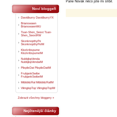
Pane Novák něco jste mi slíbil.
Noví bloggeři
Davidburry DavidburryYX
Brianswawn
BrianswawnWU
Tsan-Shen_Seext Tsan-
Shen_SeextRW
SkonknopthyPe
SkonknopthyPeIM
Klozkribspume
KlozkribspumeIM
NubbjlopVenda
NubbjlopVendaIM
PlixplixDat PlixplixDatIM
FrubjankSwibe
FrubjankSwibeIM
MibbblizRal MibbblizRalIM
VlimglopTop VlimglopTopIM
Zobrazit všechny bloggery »
Nejčtenější články