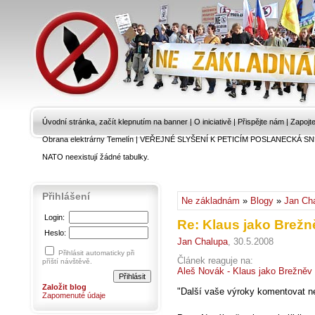
Úvodní stránka, začít klepnutím na banner
|
O iniciativě
|
Přispějte nám
|
Zapojt
Obrana elektrárny Temelín
|
VEŘEJNÉ SLYŠENÍ K PETICÍM POSLANECKÁ SN
NATO neexistují žádné tabulky.
Přihlášení
Ne základnám
»
Blogy
»
Jan Ch
Login:
Re: Klaus jako Brežn
Heslo:
Jan Chalupa
, 30.5.2008
Přihlásit automaticky při
Článek reaguje na:
příští návštěvě.
Aleš Novák - Klaus jako Brežněv 
Založit blog
"Další vaše výroky komentovat ne
Zapomenuté údaje