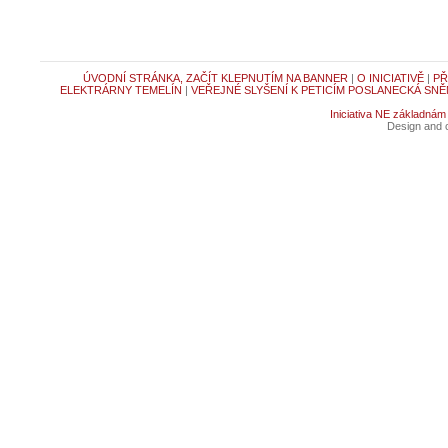
ÚVODNÍ STRÁNKA, ZAČÍT KLEPNUTÍM NA BANNER
|
O INICIATIVĚ
|
PŘ
ELEKTRÁRNY TEMELÍN
|
VEŘEJNÉ SLYŠENÍ K PETICÍM POSLANECKÁ SNĚ
Iniciativa NE základnám
Design and c