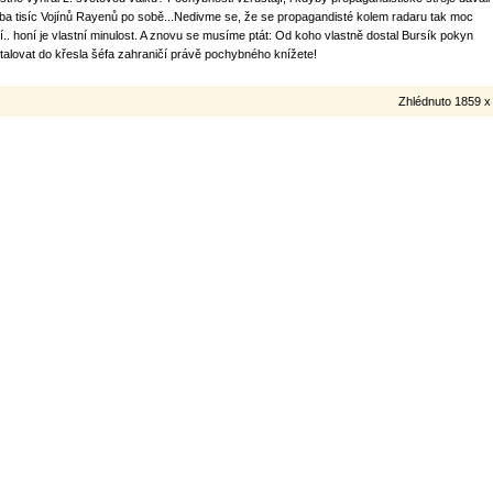
eba tisíc Vojínů Rayenů po sobě...Nedivme se, že se propagandisté kolem radaru tak moc
jí.. honí je vlastní minulost. A znovu se musíme ptát: Od koho vlastně dostal Bursík pokyn
stalovat do křesla šéfa zahraničí právě pochybného knížete!
Zhlédnuto 1859 x