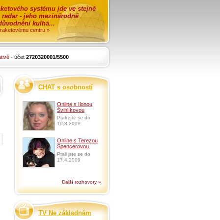
ketového systému jde ve stejné
o radar - jeho mezinárodně
zdůvodnění kulhá...
i raketovému centru »
tivě
- účet
2720320001/5500
CHAT s osobností
Online s Ilonou
Švihlíkovou
Ptali jste se do
10.8.2009
Online s Terezou
Spencerovou
Ptali jste se do
17.4.2009
Další rozhovory »
TV Ne základnám