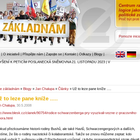
Centrum ra
logice jak
politické 
Proč být prot
Pomozte inicia
r
|
O iniciativě
|
Přispějte nám
|
Zapojte se
|
Kontakt
|
Odkazy
|
Blogy
|
YŠENÍ K PETICÍM POSLANECKÁ SNĚMOVNA 21. LISTOPADU 2023
|
V
e základnám
»
Blogy
»
Jan Chalupa
»
Články
» Už to leze pane kníže .....
ž to leze pane kníže .....
n Chalupa
, 30.5.2008
tp://www.blesk.cz/clanek/90754/rodice-schwarzenberga-pry-vyuzivali-vezne-z-pracovniho-
bora.html
okud přezkoumáme historii rodiny Bushů, ale také Havlů, Schwarzengergových a dalších,
istíme, že šlo o rodiny nacistické či kolaborantské. Takže se znovu můžeme zeptat: kdo
astně vyhrál 2. světovou válku? Pochybnosti vzrůstají, i kdyby propagandistické stroje dávali