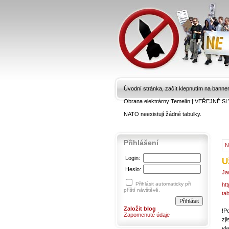
Úvodní stránka, začít klepnutím na banne
Obrana elektrárny Temelín
|
VEŘEJNÉ SL
NATO neexistují žádné tabulky.
Přihlášení
N
Login:
U
Heslo:
Ja
Přihlásit automaticky při
ht
příští návštěvě.
ta
Založit blog
!P
Zapomenuté údaje
zj
vl