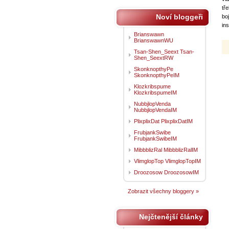
tř
Noví bloggeři
bo
in
Brianswawn
BrianswawnWU
Tsan-Shen_Seext Tsan-
Shen_SeextRW
SkonknopthyPe
SkonknopthyPeIM
Klozkribspume
KlozkribspumeIM
NubbjlopVenda
NubbjlopVendaIM
PlixplixDat PlixplixDatIM
FrubjankSwibe
FrubjankSwibeIM
MibbblizRal MibbblizRalIM
VlimglopTop VlimglopTopIM
Droozosow DroozosowIM
Zobrazit všechny bloggery »
Nejčtenější články