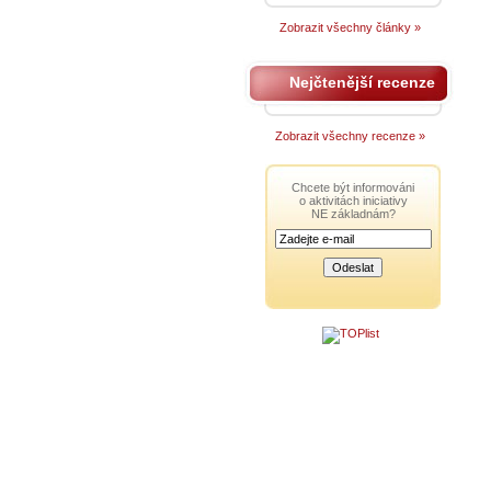
Zobrazit všechny články »
Nejčtenější recenze
Zobrazit všechny recenze »
Chcete být informováni
o aktivitách iniciativy
NE základnám?