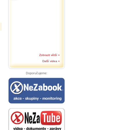
Zobrazit větší »
Další videa »
Doporučujeme: