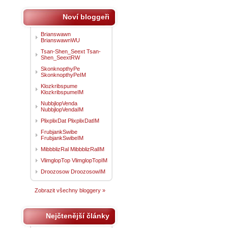
Noví bloggeři
Brianswawn
BrianswawnWU
Tsan-Shen_Seext Tsan-
Shen_SeextRW
SkonknopthyPe
SkonknopthyPeIM
Klozkribspume
KlozkribspumeIM
NubbjlopVenda
NubbjlopVendaIM
PlixplixDat PlixplixDatIM
FrubjankSwibe
FrubjankSwibeIM
MibbblizRal MibbblizRalIM
VlimglopTop VlimglopTopIM
Droozosow DroozosowIM
Zobrazit všechny bloggery »
Nejčtenější články