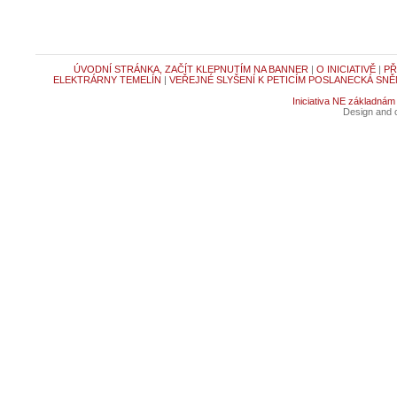
ÚVODNÍ STRÁNKA, ZAČÍT KLEPNUTÍM NA BANNER
|
O INICIATIVĚ
|
PŘ
ELEKTRÁRNY TEMELÍN
|
VEŘEJNÉ SLYŠENÍ K PETICÍM POSLANECKÁ SNĚ
Iniciativa NE základnám
Design and c