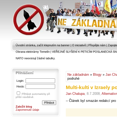
Úvodní stránka, začít klepnutím na banner
|
O iniciativě
|
Přispějte nám
|
Zapojt
Obrana elektrárny Temelín
|
VEŘEJNÉ SLYŠENÍ K PETICÍM POSLANECKÁ SN
NATO neexistují žádné tabulky.
Přihlášení
Ne základnám
»
Blogy
»
Jan Ch
podruhé
Login:
Multi-kulti v Izraely 
Heslo:
Jan Chalupa
, 8.7.2008,
Alternativ
Přihlásit automaticky při
příští návštěvě.
-- Článek byl smazán redakcí pro 
Založit blog
Zapomenuté údaje