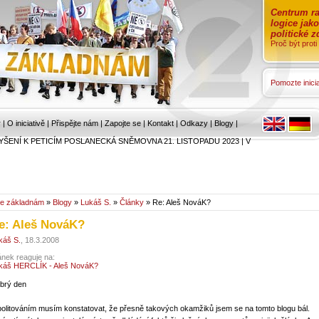
Centrum ra
logice jak
politické 
Proč být prot
Pomozte inicia
r
|
O iniciativě
|
Přispějte nám
|
Zapojte se
|
Kontakt
|
Odkazy
|
Blogy
|
YŠENÍ K PETICÍM POSLANECKÁ SNĚMOVNA 21. LISTOPADU 2023
|
V
e základnám
»
Blogy
»
Lukáš S.
»
Články
» Re: Aleš NováK?
e: Aleš NováK?
káš S.
, 18.3.2008
ánek reaguje na:
káš HERCLÍK - Aleš NováK?
brý den
politováním musím konstatovat, že přesně takových okamžiků jsem se na tomto blogu bál.