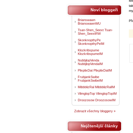
Mí
ta
Noví bloggeři
my
Brianswawn
Př
BrianswawnWU
Tsan-Shen_Seext Tsan-
Shen_SeextRW
SkonknopthyPe
SkonknopthyPeIM
Klozkribspume
KlozkribspumeIM
NubbjlopVenda
NubbjlopVendaIM
PlixplixDat PlixplixDatIM
FrubjankSwibe
FrubjankSwibeIM
MibbblizRal MibbblizRalIM
VlimglopTop VlimglopTopIM
Droozosow DroozosowIM
Zobrazit všechny bloggery »
Nejčtenější články