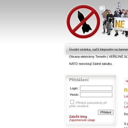
Úvodní stránka, začít klepnutím na banne
Obrana elektrárny Temelín
|
VEŘEJNÉ SL
NATO neexistují žádné tabulky.
Přihlášení
N
Login:
R
Heslo:
Lu
Přihlásit automaticky při
Čl
příští návštěvě.
Lu
Do
Založit blog
Zapomenuté údaje
S 