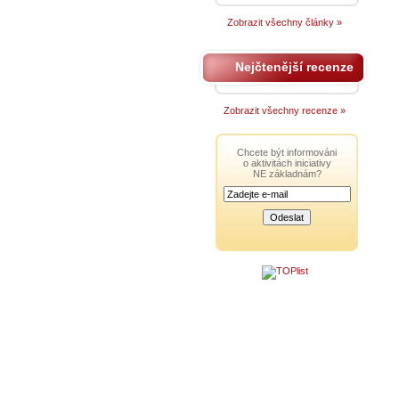
Zobrazit všechny články »
Nejčtenější recenze
Zobrazit všechny recenze »
Chcete být informováni
o aktivitách iniciativy
NE základnám?