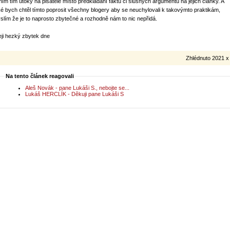
ním tím útoky na pisatelé místo předkládání faktů či slušných argumentů na jejich články. A
ké bych chtěl tímto poprosit všechny blogery aby se neuchylovali k takovýmto praktikám,
slím že je to naprosto zbytečné a rozhodně nám to nic nepřidá.
eji hezký zbytek dne
Zhlédnuto 2021 x
Na tento článek reagovali
Aleš Novák - pane Lukáši S., nebojte se...
Lukáš HERCLÍK - Děkuji pane Lukáši S