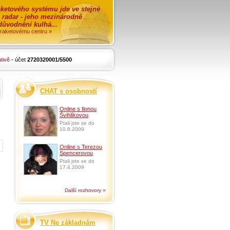
ketového systému jde ve stejné
o radar - jeho mezinárodně
zdůvodnění kulhá...
i raketovému centru »
tivě
- účet
2720320001/5500
CHAT s osobností
Online s Ilonou
Švihlíkovou
Ptali jste se do
10.8.2009
Online s Terezou
Spencerovou
Ptali jste se do
17.4.2009
Další rozhovory »
TV Ne základnám