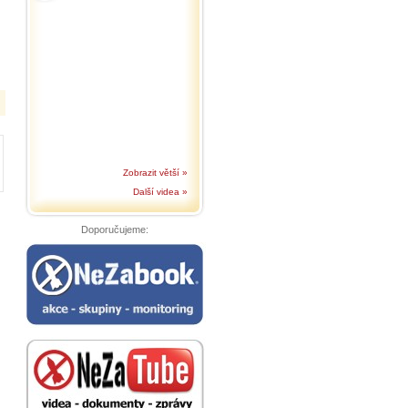
Zobrazit větší »
Další videa »
Doporučujeme: