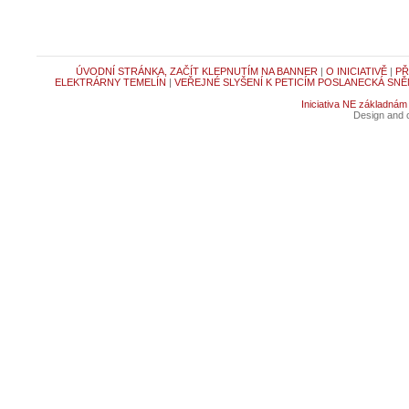
ÚVODNÍ STRÁNKA, ZAČÍT KLEPNUTÍM NA BANNER
|
O INICIATIVĚ
|
PŘ
ELEKTRÁRNY TEMELÍN
|
VEŘEJNÉ SLYŠENÍ K PETICÍM POSLANECKÁ SNĚ
Iniciativa NE základnám
Design and c