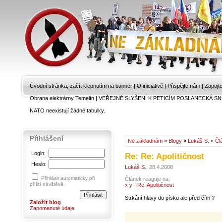
Úvodní stránka, začít klepnutím na banner
|
O iniciativě
|
Přispějte nám
|
Zapojt
Obrana elektrárny Temelín
|
VEŘEJNÉ SLYŠENÍ K PETICÍM POSLANECKÁ SN
NATO neexistují žádné tabulky.
Přihlášení
Ne základnám
»
Blogy
»
Lukáš S.
»
Čl
Login:
Re: Re: Apolitičnost
Heslo:
Lukáš S.
, 28.4.2008
Přihlásit automaticky při
Článek reaguje na:
příští návštěvě.
x y - Re: Apolitičnost
Strkání hlavy do písku ale před čím ?
Založit blog
Zapomenuté údaje