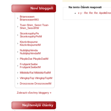
Na tento článek reagovali
Noví bloggeři
x y - Re: Re: Re: Apolitično
Brianswawn
BrianswawnWU
Tsan-Shen_Seext Tsan-
Shen_SeextRW
SkonknopthyPe
SkonknopthyPeIM
Klozkribspume
KlozkribspumeIM
NubbjlopVenda
NubbjlopVendaIM
PlixplixDat PlixplixDatIM
FrubjankSwibe
FrubjankSwibeIM
MibbblizRal MibbblizRalIM
VlimglopTop VlimglopTopIM
Droozosow DroozosowIM
Zobrazit všechny bloggery »
Nejčtenější články