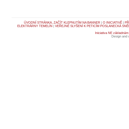
ÚVODNÍ STRÁNKA, ZAČÍT KLEPNUTÍM NA BANNER
|
O INICIATIVĚ
|
PŘ
ELEKTRÁRNY TEMELÍN
|
VEŘEJNÉ SLYŠENÍ K PETICÍM POSLANECKÁ SNĚ
Iniciativa NE základnám
Design and c