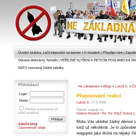
Úvodní stránka, začít klepnutím na banner
|
O iniciativě
|
Přispějte nám
|
Zapojt
Obrana elektrárny Temelín
|
VEŘEJNÉ SLYŠENÍ K PETICÍM POSLANECKÁ SN
NATO neexistují žádné tabulky.
Přihlášení
Ne základnám
»
Blogy
»
Lukáš S.
»
Čl
Login:
Přepisování reakcí
Heslo:
Lukáš S.
, 27.5.2008
Přihlásit automaticky při
Článek reaguje na:
příští návštěvě.
Helena Smutná - Re: Re: Když hrdost s 
Mohu Vás uklidnit žádný démon ta
Založit blog
totiž už několikrát. Je to způso
Zapomenuté údaje
reagujete jako druhá na nějaký čl