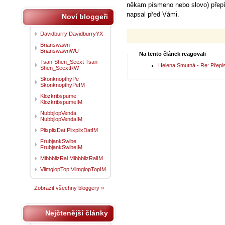
někam písmeno nebo slovo) přepí
napsal před Vámi.
Noví bloggeři
Davidburry DavidburryYX
Brianswawn
BrianswawnWU
Na tento článek reagovali
Tsan-Shen_Seext Tsan-
Helena Smutná - Re: Přepi
Shen_SeextRW
SkonknopthyPe
SkonknopthyPeIM
Klozkribspume
KlozkribspumeIM
NubbjlopVenda
NubbjlopVendaIM
PlixplixDat PlixplixDatIM
FrubjankSwibe
FrubjankSwibeIM
MibbblizRal MibbblizRalIM
VlimglopTop VlimglopTopIM
Zobrazit všechny bloggery »
Nejčtenější články