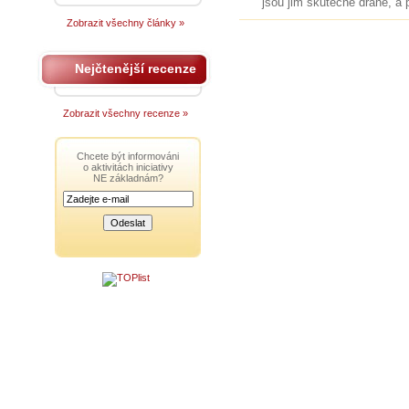
jsou jim skutečně drahé, a 
Zobrazit všechny články »
Nejčtenější recenze
Zobrazit všechny recenze »
Chcete být informováni
o aktivitách iniciativy
NE základnám?