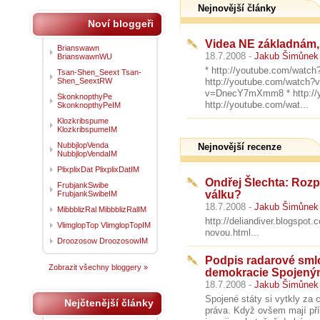
Nejnovější články
Noví bloggeři
Videa NE základnám, 
Brianswawn
18.7.2008 -
Jakub Šimůnek
BrianswawnWU
* http://youtube.com/wat
Tsan-Shen_Seext Tsan-
Shen_SeextRW
http://youtube.com/watch?
v=DnecY7mXmm8 * http://y
SkonknopthyPe
http://youtube.com/wat...
SkonknopthyPeIM
Klozkribspume
KlozkribspumeIM
NubbjlopVenda
Nejnovější recenze
NubbjlopVendaIM
PlixplixDat PlixplixDatIM
Ondřej Šlechta: Roz
FrubjankSwibe
válku?
FrubjankSwibeIM
18.7.2008 -
Jakub Šimůnek
MibbblizRal MibbblizRalIM
http://deliandiver.blogspot
VlimglopTop VlimglopTopIM
novou.html...
Droozosow DroozosowIM
Podpis radarové smlou
Zobrazit všechny bloggery »
demokracie Spojeným
18.7.2008 -
Jakub Šimůnek
Spojené státy si vytkly za 
Nejčtenější články
práva. Když ovšem mají pří