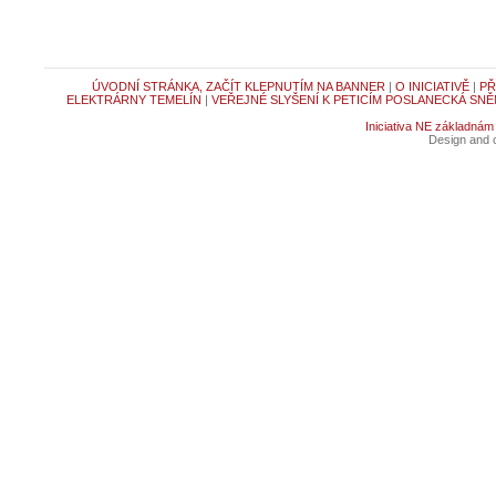
ÚVODNÍ STRÁNKA, ZAČÍT KLEPNUTÍM NA BANNER
|
O INICIATIVĚ
|
PŘ
ELEKTRÁRNY TEMELÍN
|
VEŘEJNÉ SLYŠENÍ K PETICÍM POSLANECKÁ SNĚ
Iniciativa NE základnám
Design and c