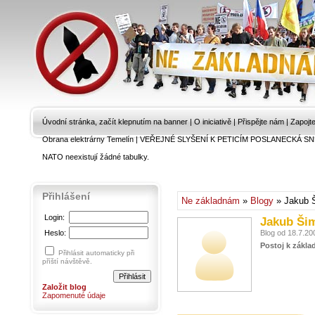
Úvodní stránka, začít klepnutím na banner
|
O iniciativě
|
Přispějte nám
|
Zapojt
Obrana elektrárny Temelín
|
VEŘEJNÉ SLYŠENÍ K PETICÍM POSLANECKÁ SN
NATO neexistují žádné tabulky.
Přihlášení
Ne základnám
»
Blogy
» Jakub 
Login:
Jakub Ši
Heslo:
Blog od 18.7.20
Postoj k zákla
Přihlásit automaticky při
příští návštěvě.
Založit blog
Zapomenuté údaje