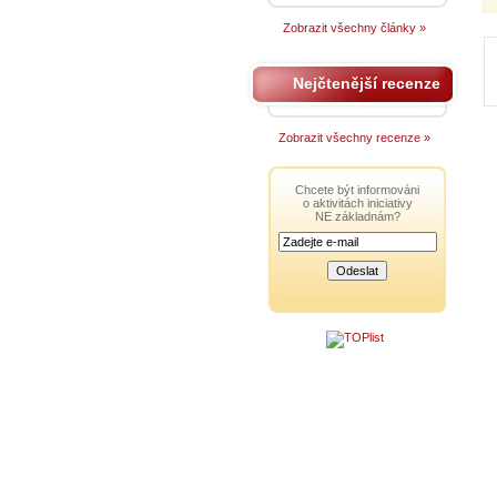
Zobrazit všechny články »
Nejčtenější recenze
Zobrazit všechny recenze »
Chcete být informováni
o aktivitách iniciativy
NE základnám?