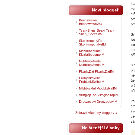
ka
ma
Noví bloggeři
st
pr
Brianswawn
BrianswawnWU
pr
Tsan-Shen_Seext Tsan-
Shen_SeextRW
Svo
js
SkonknopthyPe
SkonknopthyPeIM
in
ko
Klozkribspume
KlozkribspumeIM
př
NubbjlopVenda
NubbjlopVendaIM
S 
pr
PlixplixDat PlixplixDatIM
ně
FrubjankSwibe
úz
FrubjankSwibeIM
prá
MibbblizRal MibbblizRalIM
ně
VlimglopTop VlimglopTopIM
Ps
Droozosow DroozosowIM
ci
sv
Zobrazit všechny bloggery »
vě
zá
Nejčtenější články