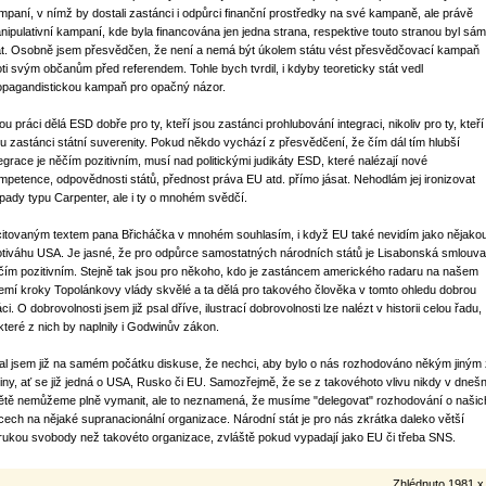
mpaní, v nímž by dostali zastánci i odpůrci finanční prostředky na své kampaně, ale právě
nipulativní kampaní, kde byla financována jen jedna strana, respektive touto stranou byl sám
át. Osobně jsem přesvědčen, že není a nemá být úkolem státu vést přesvědčovací kampaň
oti svým občanům před referendem. Tohle bych tvrdil, i kdyby teoreticky stát vedl
opagandistickou kampaň pro opačný názor.
u práci dělá ESD dobře pro ty, kteří jsou zastánci prohlubování integraci, nikoliv pro ty, kteří
ou zastánci státní suverenity. Pokud někdo vychází z přesvědčení, že čím dál tím hlubší
tegrace je něčím pozitivním, musí nad politickými judikáty ESD, které nalézají nové
mpetence, odpovědnosti států, přednost práva EU atd. přímo jásat. Nehodlám jej ironizovat
ípady typu Carpenter, ale i ty o mnohém svědčí.
citovaným textem pana Břicháčka v mnohém souhlasím, i když EU také nevidím jako nějako
otiváhu USA. Je jasné, že pro odpůrce samostatných národních států je Lisabonská smlouva
čím pozitivním. Stejně tak jsou pro někoho, kdo je zastáncem amerického radaru na našem
emí kroky Topolánkovy vlády skvělé a ta dělá pro takového člověka v tomto ohledu dobrou
ci. O dobrovolnosti jsem již psal dříve, ilustrací dobrovolnosti lze nalézt v historii celou řadu,
které z nich by naplnily i Godwinův zákon.
al jsem již na samém počátku diskuse, že nechci, aby bylo o nás rozhodováno někým jiným 
ziny, ať se již jedná o USA, Rusko či EU. Samozřejmě, že se z takovéhoto vlivu nikdy v dnešn
ětě nemůžeme plně vymanit, ale to neznamená, že musíme "delegovat" rozhodování o našic
cech na nějaké supranacionální organizace. Národní stát je pro nás zkrátka daleko větší
rukou svobody než takovéto organizace, zvláště pokud vypadají jako EU či třeba SNS.
Zhlédnuto 1981 x