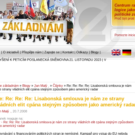
Centrum ra
logice jak
politické 
Proč být prot
Pomozte inicia
r
|
O iniciativě
|
Přispějte nám
|
Zapojte se
|
Kontakt
|
Odkazy
|
Blogy
|
YŠENÍ K PETICÍM POSLANECKÁ SNĚMOVNA 21. LISTOPADU 2023
|
V
e základnám
»
Blogy
»
Jan Malý .
»
Články
» Re: Re: Re: Re: Lisabonská smlouva je nám
e strany vládních elit cpána stejným způsobem jako americký radar
e: Re: Re: Re: Lisabonská smlouva je nám ze strany
ládních elit cpána stejným způsobem jako americký rada
n Malý .
, 20.7.2008
ánek reaguje na:
y - Re: Re: Re: Lisabonská smlouva je nám ze strany vládních elit cpána stejným způsobem
ko americký radar
ovnávání s financováním politických stran je nemístné. Kampaň pro vstup do EU nebyla