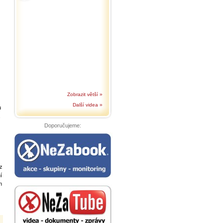
Zobrazit větší »
Další videa »
u
Doporučujeme:
z
í
h