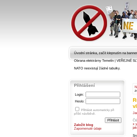
Úvodní stránka, začít klepnutím na banne
Obrana elektrárny Temelín
|
VEŘEJNÉ SL
NATO neexistují žádné tabulky.
Přihlášení
N
z
Login:
R
Heslo:
v
Přihlásit automaticky při
Ja
příští návštěvě.
Čl
x 
Založit blog
ja
Zapomenuté údaje
Sr