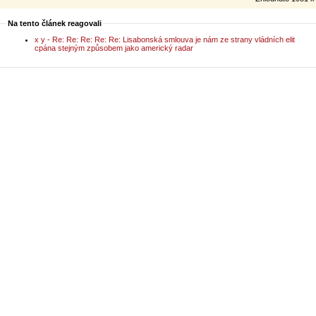
Na tento článek reagovali
x y - Re: Re: Re: Re: Re: Lisabonská smlouva je nám ze strany vládních elit
cpána stejným způsobem jako americký radar