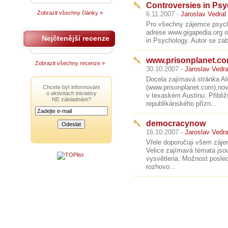
Controversies in Ps
Zobrazit všechny články »
6.11.2007 -
Jaroslav Vedral
Pro všechny zájemce psycho
adrese www.gigapedia.org 
Nejčtenější recenze
in Psychology. Autor se zab
www.prisonplanet.c
Zobrazit všechny recenze »
30.10.2007 -
Jaroslav Vedra
Docela zajímavá stránka A
(www.prisonplanet.com),novi
Chcete být informováni
o aktivitách iniciativy
v texaském Austinu. Přibliž
NE základnám?
republikánského přízn...
democracynow
16.10.2007 -
Jaroslav Vedra
Vřele doporučuji všem záj
Velice zajímavá témata jso
vysvětlena. Možnost poslec
rozhovo...