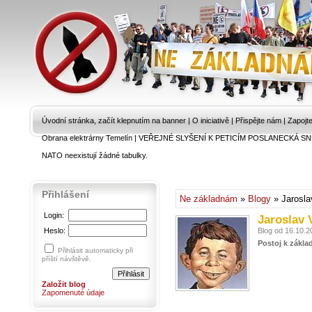
Úvodní stránka, začít klepnutím na banner
|
O iniciativě
|
Přispějte nám
|
Zapojt
Obrana elektrárny Temelín
|
VEŘEJNÉ SLYŠENÍ K PETICÍM POSLANECKÁ SN
NATO neexistují žádné tabulky.
Přihlášení
Ne základnám
»
Blogy
» Jarosla
Login:
Jaroslav 
Heslo:
Blog od 16.10.2
Postoj k zákla
Přihlásit automaticky při
příští návštěvě.
Založit blog
Zapomenuté údaje