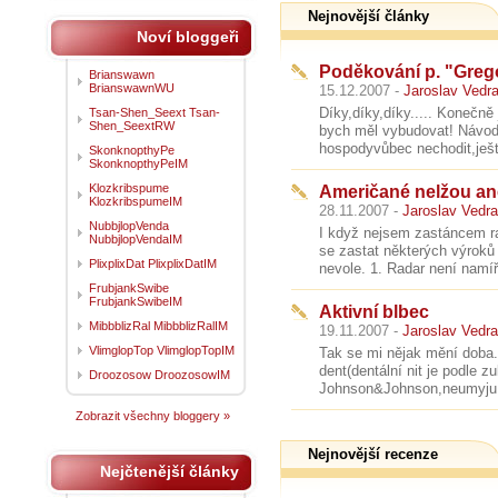
Nejnovější články
Noví bloggeři
Poděkování p. "Greg
Brianswawn
BrianswawnWU
15.12.2007 -
Jaroslav Vedra
Díky,díky,díky..... Konečně
Tsan-Shen_Seext Tsan-
Shen_SeextRW
bych měl vybudovat! Návod
hospodyvůbec nechodit,ješ
SkonknopthyPe
SkonknopthyPeIM
Klozkribspume
Američané nelžou an
KlozkribspumeIM
28.11.2007 -
Jaroslav Vedra
NubbjlopVenda
I když nejsem zastáncem r
NubbjlopVendaIM
se zastat některých výroků
PlixplixDat PlixplixDatIM
nevole. 1. Radar není namíř
FrubjankSwibe
FrubjankSwibeIM
Aktivní blbec
MibbblizRal MibbblizRalIM
19.11.2007 -
Jaroslav Vedra
VlimglopTop VlimglopTopIM
Tak se mi nějak mění doba.
dent(dentální nit je podle z
Droozosow DroozosowIM
Johnson&Johnson,neumyju 
Zobrazit všechny bloggery »
Nejnovější recenze
Nejčtenější články