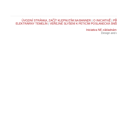
ÚVODNÍ STRÁNKA, ZAČÍT KLEPNUTÍM NA BANNER
|
O INICIATIVĚ
|
PŘ
ELEKTRÁRNY TEMELÍN
|
VEŘEJNÉ SLYŠENÍ K PETICÍM POSLANECKÁ SNĚ
Iniciativa NE základnám
Design and c