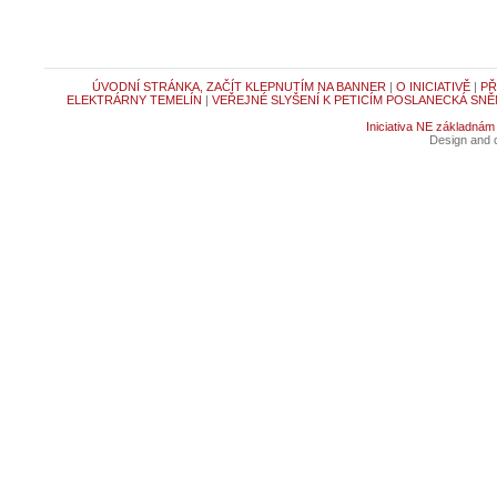
ÚVODNÍ STRÁNKA, ZAČÍT KLEPNUTÍM NA BANNER
|
O INICIATIVĚ
|
PŘ
ELEKTRÁRNY TEMELÍN
|
VEŘEJNÉ SLYŠENÍ K PETICÍM POSLANECKÁ SNĚ
Iniciativa NE základnám
Design and c