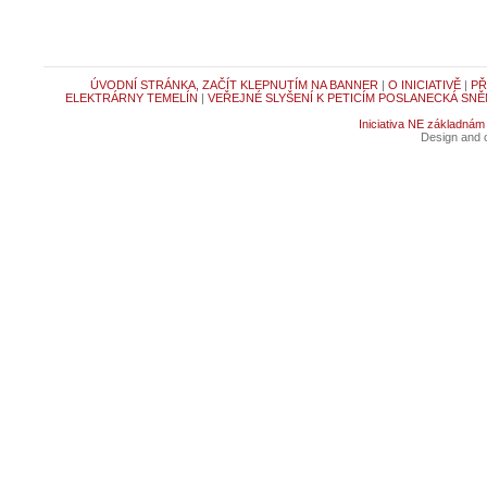
ÚVODNÍ STRÁNKA, ZAČÍT KLEPNUTÍM NA BANNER
|
O INICIATIVĚ
|
PŘ
ELEKTRÁRNY TEMELÍN
|
VEŘEJNÉ SLYŠENÍ K PETICÍM POSLANECKÁ SNĚ
Iniciativa NE základnám
Design and c