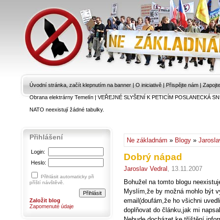
Úvodní stránka, začít klepnutím na banner
|
O iniciativě
|
Přispějte nám
|
Zapojt
Obrana elektrárny Temelín
|
VEŘEJNÉ SLYŠENÍ K PETICÍM POSLANECKÁ SN
NATO neexistují žádné tabulky.
Přihlášení
Ne základnám
»
Blogy
»
Jarosla
Login:
Dobrý nápad
Heslo:
Jaroslav Vedral
, 13.11.2007
Přihlásit automaticky při
Bohužel na tomto blogu neexistuj
příští návštěvě.
Myslím,že by možná mohlo být vý
email(doufám,že ho všichni uvedl
Založit blog
Zapomenuté údaje
doplňovat do článku,jak mi napsal
Nebude docházet ke tříštění infor