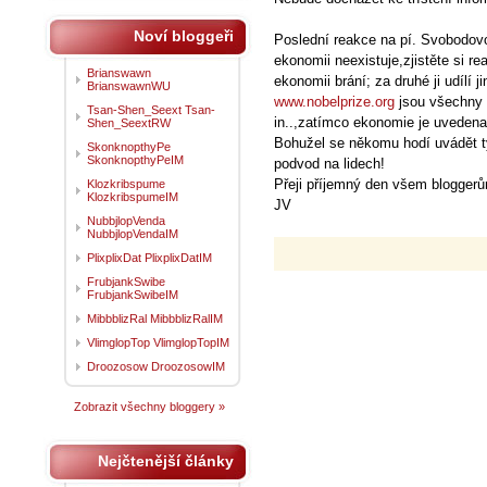
Noví bloggeři
Poslední reakce na pí. Svobodov
ekonomii neexistuje,zjistěte si re
Brianswawn
ekonomii brání; za druhé ji udílí 
BrianswawnWU
www.nobelprize.org
jsou všechny 
Tsan-Shen_Seext Tsan-
in..,zatímco ekonomie je uvedena
Shen_SeextRW
Bohužel se někomu hodí uvádět ty
SkonknopthyPe
SkonknopthyPeIM
podvod na lidech!
Přeji příjemný den všem blogger
Klozkribspume
KlozkribspumeIM
JV
NubbjlopVenda
NubbjlopVendaIM
PlixplixDat PlixplixDatIM
FrubjankSwibe
FrubjankSwibeIM
MibbblizRal MibbblizRalIM
VlimglopTop VlimglopTopIM
Droozosow DroozosowIM
Zobrazit všechny bloggery »
Nejčtenější články