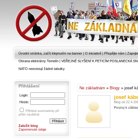
Úvodní stránka, začít klepnutím na banner
|
O iniciativě
|
Přispějte nám
|
Zapojt
Obrana elektrárny Temelín
|
VEŘEJNÉ SLYŠENÍ K PETICÍM POSLANECKÁ SN
NATO neexistují žádné tabulky.
Přihlášení
Ne základnám
»
Blogy
» josef k
Login:
josef káb
Heslo:
Blog od 22.4.20
Postoj k zákla
Přihlásit automaticky při
příští návštěvě.
Založit blog
Zapomenuté údaje