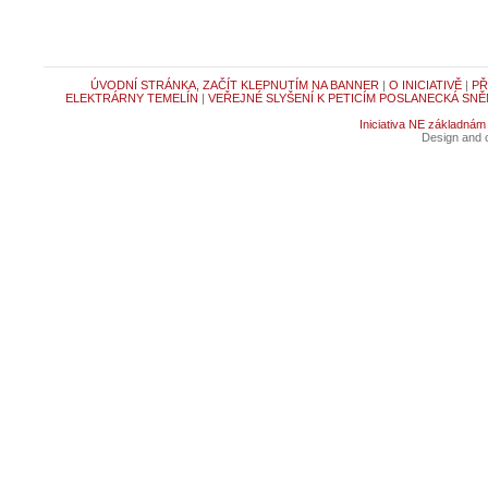
ÚVODNÍ STRÁNKA, ZAČÍT KLEPNUTÍM NA BANNER
|
O INICIATIVĚ
|
PŘ
ELEKTRÁRNY TEMELÍN
|
VEŘEJNÉ SLYŠENÍ K PETICÍM POSLANECKÁ SNĚ
Iniciativa NE základnám
Design and c