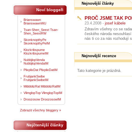
Nejnovější články
Noví bloggeři
PROČ JSME TAK POH
Brianswawn
23.4.2008 -
josef kábele
BrianswawnWU
Zdravím všehny co se radar
Tsan-Shen_Seext Tsan-
Shen_SeextRW
českého národa nesouhlasí 
nás ti co za nás rozhodují s
SkonknopthyPe
SkonknopthyPeIM
Klozkribspume
KlozkribspumeIM
Nejnovější recenze
NubbjlopVenda
NubbjlopVendaIM
PlixplixDat PlixplixDatIM
Tato kategorie je prázdná.
FrubjankSwibe
FrubjankSwibeIM
MibbblizRal MibbblizRalIM
VlimglopTop VlimglopTopIM
Droozosow DroozosowIM
Zobrazit všechny bloggery »
Nejčtenější články