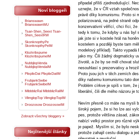
připadal příliš zjednodušující. N
uznejte, že v ĆR vztah společnosti
Noví bloggeři
právě díky komunismu. Proto si m
polarizovaná, na jedné straně odp
Brianswawn
BrianswawnWU
konzervativní věřící, chci říci, ž
Tsan-Shen_Seext Tsan-
tedy k tomu, že kdyby u nás byl 
Shen_SeextRW
jak jste si v kostele hrál na honě
SkonknopthyPe
kostelem a později byste tam měl 
SkonknopthyPeIM
modelový příklad). Takto vypadá 
Klozkribspume
jako my. Čili žádný dogmaticky uv
KlozkribspumeIM
životě, a že by se měl chovat sluš
NubbjlopVenda
NubbjlopVendaIM
nesouhlasí s prezervativy a hrozil
Proto jsou jich v těch zemích de
PlixplixDat PlixplixDatIM
díky našemu komunismu tato domi
FrubjankSwibe
FrubjankSwibeIM
Problém církve je spíš v tom, že ji 
MibbblizRal MibbblizRalIM
liberální, čili dle mého názoru je
VlimglopTop VlimglopTopIM
Nevím přesně co máte na mysli bož
Droozosow DroozosowIM
široký pojem, že si ho lze asi vy
pes, protože většina zásad, záko
Zobrazit všechny bloggery »
nabízí velký prostor pro různé vý
je papež. Myslím si, že bylo nesk
Nejčtenější články
protože zahajil cestu dialogu a je
převratné a revoluční.