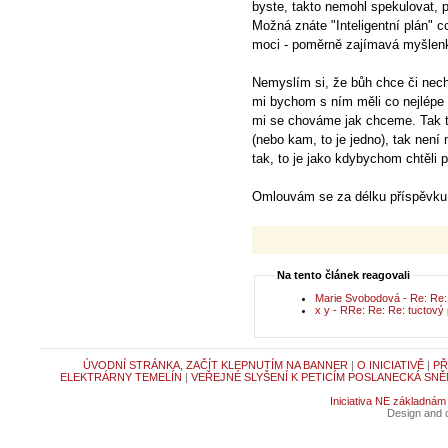
byste, takto nemohl spekulovat, p
Možná znáte "Inteligentní plán" 
moci - poměrně zajímavá myšlenk
Nemyslím si, že bůh chce či nech
mi bychom s ním měli co nejlépe
mi se chováme jak chceme. Tak to 
(nebo kam, to je jedno), tak nen
tak, to je jako kdybychom chtěli 
Omlouvám se za délku příspěvku, u
Na tento článek reagovali
Marie Svobodová - Re: Re:
x y - RRe: Re: Re: tuctov
ÚVODNÍ STRÁNKA, ZAČÍT KLEPNUTÍM NA BANNER
|
O INICIATIVĚ
|
PŘ
ELEKTRÁRNY TEMELÍN
|
VEŘEJNÉ SLYŠENÍ K PETICÍM POSLANECKÁ SNĚ
Iniciativa NE základnám
Design and c