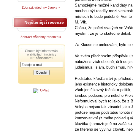
Samozřejmě možné kandidáty na p
Zobrazit všechny články »
mouhou být rozdíly mezi venkoský
místech to bude podobné. Vemte si
Nejčtenější recenze
M. Vlk.
Chápu, že počet svatých ve Vaši
myslím, že je to skutečně detail.
Zobrazit všechny recenze »
Za Klause se omlouvám, bylo to sp
Chcete být informováni
o aktivitách iniciativy
Ve svém předchozím příspěvku jse
NE základnám?
náboženstvích obecně, či-li co js
judaismus, islám, budhismus, hin
Podstatou křesťanství je příchod J
jeho existence historicky doložen
však jen šikovný řečník a politik
širokou podporu, pro někoho Pror
Neformuloval bych to jako, že z B
Velryba nejsou tak zásadní jako J
protože nejsou podstatou tohoto n
konzervativní (z mého pohledu) vě
člověka (samozřejmě na začátku ba
ze kterého se vyvinul člověk, nebo