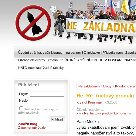
Úvodní stránka, začít klepnutím na banner
|
O iniciativě
|
Přispějte nám
|
Zapojt
Obrana elektrárny Temelín
|
VEŘEJNÉ SLYŠENÍ K PETICÍM POSLANECKÁ SN
NATO neexistují žádné tabulky.
Přihlášení
Ne základnám
»
Blogy
»
Kryštof Kreisi
Login:
Re: Re: tuctový produk
Heslo:
Kryštof Kreisinger
, 7.3.2008
Přihlásit automaticky při
Článek reaguje na:
příští návštěvě.
x y - Re: tuctový produkt komunismu
Pane Mocku
Založit blog
výraz škatulkování jsem zvolil, p
Zapomenuté údaje
negativ náboženství a to takový,