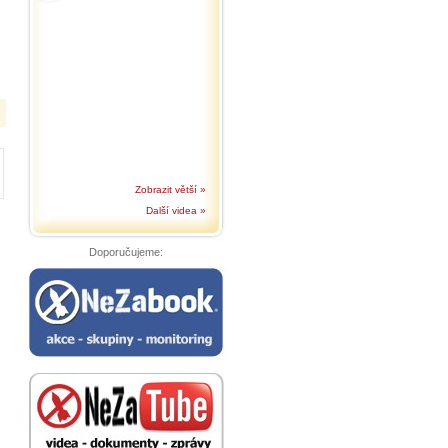
Zobrazit větší »
Další videa »
Doporučujeme: