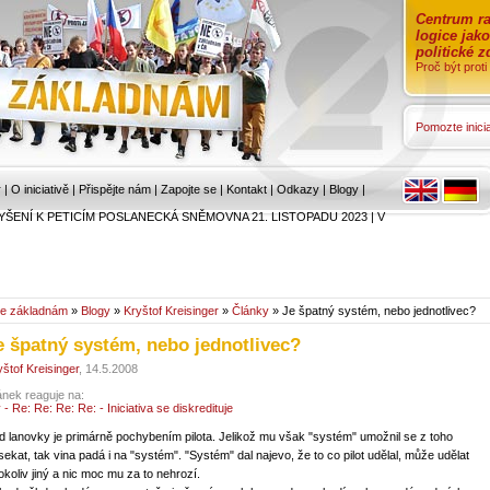
Centrum ra
logice jak
politické 
Proč být prot
Pomozte inicia
r
|
O iniciativě
|
Přispějte nám
|
Zapojte se
|
Kontakt
|
Odkazy
|
Blogy
|
YŠENÍ K PETICÍM POSLANECKÁ SNĚMOVNA 21. LISTOPADU 2023
|
V
e základnám
»
Blogy
»
Kryštof Kreisinger
»
Články
» Je špatný systém, nebo jednotlivec?
e špatný systém, nebo jednotlivec?
yštof Kreisinger
, 14.5.2008
ánek reaguje na:
 - Re: Re: Re: Re: - Iniciativa se diskredituje
d lanovky je primárně pochybením pilota. Jelikož mu však "systém" umožnil se z toho
sekat, tak vina padá i na "systém". "Systém" dal najevo, že to co pilot udělal, může udělat
okoliv jiný a nic moc mu za to nehrozí.