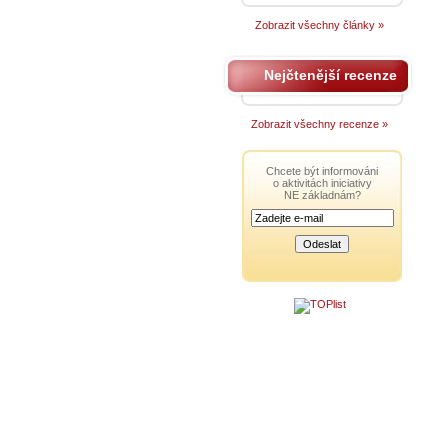
Zobrazit všechny články »
Nejčtenější recenze
Zobrazit všechny recenze »
Chcete být informováni
o aktivitách iniciativy
NE základnám?