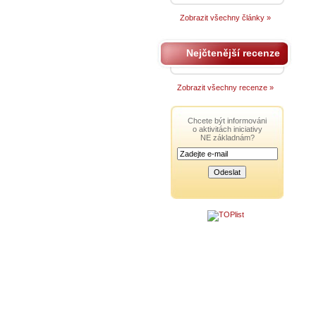
Zobrazit všechny články »
Nejčtenější recenze
Zobrazit všechny recenze »
Chcete být informováni
o aktivitách iniciativy
NE základnám?