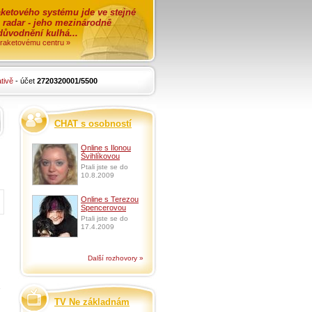
ketového systému jde ve stejné
o radar - jeho mezinárodně
zdůvodnění kulhá...
i raketovému centru »
tivě
- účet
2720320001/5500
CHAT s osobností
Online s Ilonou
Švihlíkovou
Ptali jste se do
10.8.2009
Online s Terezou
Spencerovou
Ptali jste se do
17.4.2009
Další rozhovory »
TV Ne základnám