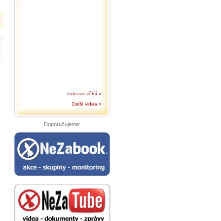
Zobrazit větší »
Další videa »
Doporučujeme: