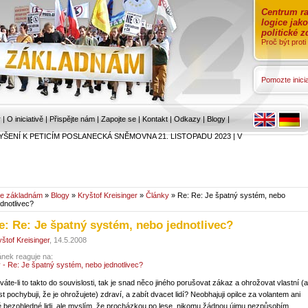
Centrum ra
logice jak
politické 
Proč být prot
Pomozte inicia
r
|
O iniciativě
|
Přispějte nám
|
Zapojte se
|
Kontakt
|
Odkazy
|
Blogy
|
YŠENÍ K PETICÍM POSLANECKÁ SNĚMOVNA 21. LISTOPADU 2023
|
V
e základnám
»
Blogy
»
Kryštof Kreisinger
»
Články
» Re: Re: Je špatný systém, nebo
ednotlivec?
e: Re: Je špatný systém, nebo jednotlivec?
yštof Kreisinger
, 14.5.2008
ánek reaguje na:
y - Re: Je špatný systém, nebo jednotlivec?
váte-li to takto do souvislosti, tak je snad něco jiného porušovat zákaz a ohrožovat vlastní (a
st pochybuji, že je ohrožujete) zdraví, a zabít dvacet lidí? Neobhajuji opilce za volantem ani
né bezohledné lidi, ale myslím, že procházkou po lese, nikomu žádnou újmu nezpůsobím.