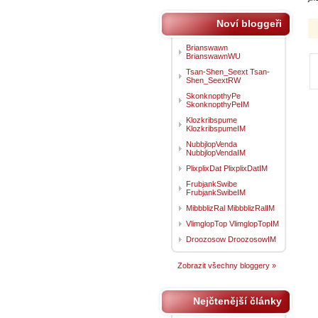
Noví bloggeři
Brianswawn
BrianswawnWU
Tsan-Shen_Seext Tsan-
Shen_SeextRW
SkonknopthyPe
SkonknopthyPeIM
Klozkribspume
KlozkribspumeIM
NubbjlopVenda
NubbjlopVendaIM
PlixplixDat PlixplixDatIM
FrubjankSwibe
FrubjankSwibeIM
MibbblizRal MibbblizRalIM
VlimglopTop VlimglopTopIM
Droozosow DroozosowIM
Zobrazit všechny bloggery »
Nejčtenější články