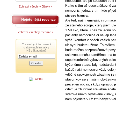
nebudeme, ale po kouscích se k l
Pafko s tím už docela šikovně za
Zobrazit všechny články »
nemocnici jednat s tím, kdo přije
přiveze tramvaj.
Nejčtenější recenze
Ale teď, naši nemilejší, informace
ze stejného zdroje, který jsem uv
1 500 kč, které u nás za jednu n
Zobrazit všechny recenze »
pacienty nemocnice či na její lepš
vyšší komfort v oněch vašich par
Chcete být informováni
už nyní budete užívat. To ovšem 
o aktivitách iniciativy
bude možno bezproblémově povýš
NE základnám?
usilovnou snahu zaměříme i na t
superkomfortně vybavených poko
kýženému stavu, kdy nadstardantn
každé naší nemocnici vždy celé j
vděčné spokojenosti zbavíme jist
stavu, kdy se s našimi obyčejný
přece jen občas, i když opravdu
cílem je zbudovat stavebně zcela
světové úrovni vybavené kliniky, 
nám přijedete v už zmíněných vel