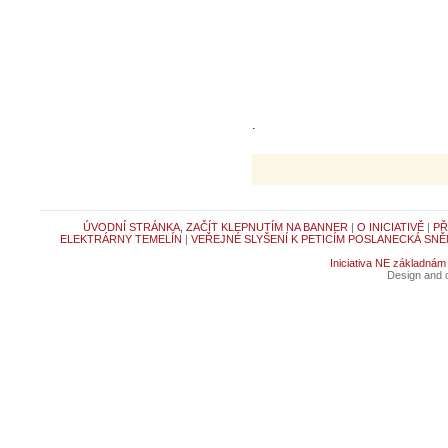
.
ÚVODNÍ STRÁNKA, ZAČÍT KLEPNUTÍM NA BANNER
|
O INICIATIVĚ
|
PŘ
ELEKTRÁRNY TEMELÍN
|
VEŘEJNÉ SLYŠENÍ K PETICÍM POSLANECKÁ SNĚ
Iniciativa NE základnám
Design and c