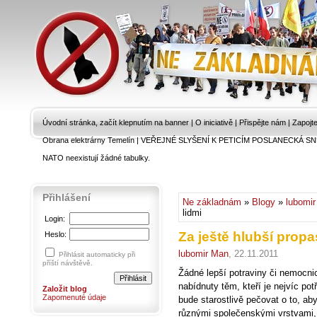
Úvodní stránka, začít klepnutím na banner
|
O iniciativě
|
Přispějte nám
|
Zapojt
Obrana elektrárny Temelín
|
VEŘEJNÉ SLYŠENÍ K PETICÍM POSLANECKÁ SN
NATO neexistují žádné tabulky.
Přihlášení
Ne základnám
»
Blogy
»
lubomi
lidmi
Login:
Za ještě hlubší propa
Heslo:
lubomir Man
, 22.11.2011
Přihlásit automaticky při
příští návštěvě.
Žádné lepší potraviny či nemocn
nabídnuty těm, kteří je nejvíc pot
Založit blog
Zapomenuté údaje
bude starostlivě pečovat o to, a
různými společenskými vrstvami, 