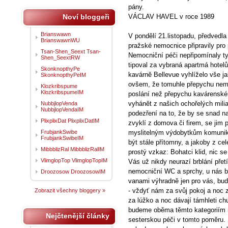
pány.
Noví bloggeři
VÁCLAV HAVEL v roce 1989
Brianswawn
V pondělí 21.listopadu, předvedl
BrianswawnWU
pražské nemocnice připravily pro 
Tsan-Shen_Seext Tsan-
Nemocniční péči nepřipomínaly ty
Shen_SeextRW
tipoval za vybraná apartmá hotel
SkonknopthyPe
kavárně Bellevue vyhlíželo vše ja
SkonknopthyPeIM
ovšem, že tomuhle přepychu nem
Klozkribspume
KlozkribspumeIM
poslání než přepychu kavárenském
vyhánět z našich ochořelých mil
NubbjlopVenda
NubbjlopVendaIM
podezření na to, že by se snad na
PlixplixDat PlixplixDatIM
zvyklí z domova či firem, se jim 
FrubjankSwibe
myslitelným výdobytkům komunika
FrubjankSwibeIM
být stále přítomny, a jakoby z c
MibbblizRal MibbblizRalIM
prostý vzkaz: Bohatci klid, nic 
VlimglopTop VlimglopTopIM
Vás už nikdy neurazí brblání pře
nemocniční WC a sprchy, u nás b
Droozosow DroozosowIM
vanami výhradně jen pro vás, bud
- vždyť nám za svůj pokoj a noc z
Zobrazit všechny bloggery »
za lúžko a noc dávají támhleti c
budeme oběma těmto kategoriím na
Nejčtenější články
sesterskou péči v tomto poměru.