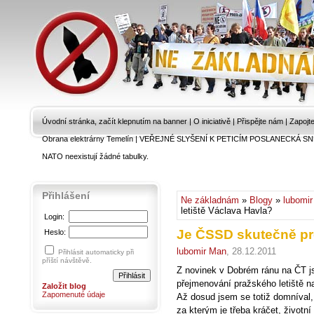
Úvodní stránka, začít klepnutím na banner
|
O iniciativě
|
Přispějte nám
|
Zapojt
Obrana elektrárny Temelín
|
VEŘEJNÉ SLYŠENÍ K PETICÍM POSLANECKÁ SN
NATO neexistují žádné tabulky.
Přihlášení
Ne základnám
»
Blogy
»
lubomi
letiště Václava Havla?
Login:
Je ČSSD skutečně pro
Heslo:
lubomir Man
, 28.12.2011
Přihlásit automaticky při
příští návštěvě.
Z novinek v Dobrém ránu na ČT j
přejmenování pražského letiště na
Založit blog
Zapomenuté údaje
Až dosud jsem se totiž domníval
za kterým je třeba kráčet, životní