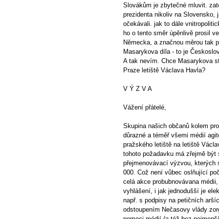
Slovákům je zbytečné mluvit. zat
prezidenta nikoliv na Slovensko, j
očekávali. jak to dále vnitropolit
ho o tento směr úpěnlivě prosil 
Německa, a značnou měrou tak př
Masarykova díla - to je Českoslo
A tak nevím. Chce Masarykova stra
Praze letiště Václava Havla?
V Ý Z V A
Vážení přátelé,
Skupina našich občanů kolem pro
důrazné a téměř všemi médií agit
pražského letiště na letiště Václ
tohoto požadavku má zřejmě být 
přejmenovávací výzvou, kterých 
000. Což není vůbec oslňující poč
celá akce probubnovávana médii, 
vyhlášení, i jak jednodušší je el
např. s podpisy na petičních aršíc
odstoupením Nečasovy vlády zorg
pomoci médií (a též bez nejmenšíh