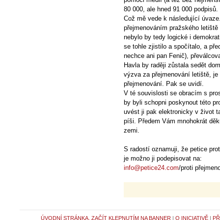
80 000, ale hned 91 000 podpisů.
Což mě vede k následující úvaze.
přejmenováním pražského letiště v
nebylo by tedy logické i demokrat
se tohle zjistilo a spočítalo, a p
nechce ani pan Fenič), převálcoval
Havla by raději zůstala sedět dom
výzva za přejmenování letiště, je 
přejmenování. Pak se uvidí.
V té souvislosti se obracím s pros
by byli schopni poskynout této pro
uvést ji pak elektronicky v život 
píši. Předem Vám mnohokrát děku
zemi.
S radostí oznamuji, že petice pro
je možno ji podepisovat na:
info@petice24.com
/proti přejmeno
ÚVODNÍ STRÁNKA, ZAČÍT KLEPNUTÍM NA BANNER
|
O INICIATIVĚ
|
PŘ