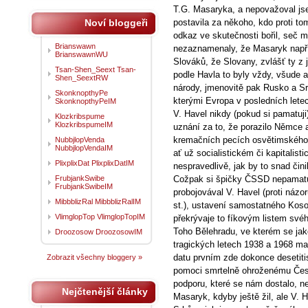
T.G. Masaryka, a nepovažoval j
Noví bloggeři
postavila za někoho, kdo proti tom
odkaz ve skutečnosti bořil, seč 
Brianswawn
nezaznamenaly, že Masaryk např
BrianswawnWU
Slováků, že Slovany, zvlášť ty z 
Tsan-Shen_Seext Tsan-
podle Havla to byly vždy, všude 
Shen_SeextRW
národy, jmenovitě pak Rusko a Srb
SkonknopthyPe
kterými Evropa v posledních lete
SkonknopthyPeIM
V. Havel nikdy (pokud si pamatuji
Klozkribspume
KlozkribspumeIM
uznání za to, že porazilo Němce a
kremačních pecích osvětimského 
NubbjlopVenda
NubbjlopVendaIM
ať už socialistickém či kapitalist
PlixplixDat PlixplixDatIM
nespravedlivě, jak by to snad čini
FrubjankSwibe
Cožpak si špičky ČSSD nepamatuj
FrubjankSwibeIM
probojovával V. Havel (proti náz
MibbblizRal MibbblizRalIM
st.), ustavení samostatného Kosov
VlimglopTop VlimglopTopIM
překrývaje to fíkovým listem své
Toho Bělehradu, ve kterém se jak
Droozosow DroozosowIM
tragických letech 1938 a 1968 m
datu prvním zde dokonce desetit
Zobrazit všechny bloggery »
pomoci smrtelně ohroženému Česk
podporu, které se nám dostalo, ne
Nejčtenější články
Masaryk, kdyby ještě žil, ale V.