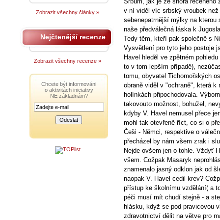
Srbům, jak je ze shora řečeného z
v ní viděl víc srbský vroubek než
Zobrazit všechny články »
sebenepatrnější mýlky na kterou s
naše předválečná láska k Jugosla
Nejčtenější recenze
Tedy těm, kteří pak společně s N
Vysvětlení pro tyto jeho postoje j
Havel hleděl ve zpětném pohledu n
Zobrazit všechny recenze »
to v tom lepším případě), nezúčast
tomu, obyvatel Tichomořských ost
Chcete být informováni
obraně viděl v "ochraně", která
o aktivitách iniciativy
holínkách připochodovala. Výbo
NE základnám?
takovouto možnost, bohužel, nevyl
kdyby V. Havel nemusel přece jen 
mohl tak otevřeně říct, co si o 
Češi - Němci, respektive o vále
přecházel by nám všem zrak i slu
Nejde ovšem jen o tohle. Vždyť 
všem. Cožpak Masaryk neprohlási
znamenalo jasný odklon jak od šle
naopak V. Havel cedil krev? Což
přístup ke školnímu vzdělání( a to
péči musí mít chudí stejně - a st
hlásku, když se pod pravicovou v
zdravotnictví dělit na větve pro