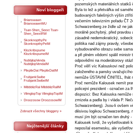
pozemských materiálních statků 
Noví bloggeři
Byla to lež a přetvářka od saméh
budovaných falešných výšin ztřít
Brianswawn
večerním televizním pořadu ČT 24
BrianswawnWU
Schwarzenberg ze židle už ne jako
Tsan-Shen_Seext Tsan-
morálně pochybný, před pravdou a
Shen_SeextRW
zásadně nedemokratický, sobecký,
SkonknopthyPe
politika nad zájmy pravdy, všeo
SkonknopthyPeIM
vybudovaného obrazu sebe sama 
Klozkribspume
KlozkribspumeIM
a při plném vědomí spálil ministr
odpověďmi na moderátorovy otáz
NubbjlopVenda
NubbjlopVendaIM
Proč věří víc Kalouskovi než poli
PlixplixDat PlixplixDatIM
založeného a pansky uvažujícího š
FrubjankSwibe
nemůže ÚSTAVNÍ ČINITEL, lhát mů
FrubjankSwibeIM
Proč nemůže Kalousek nemít pravd
MibbblizRal MibbblizRalIM
policejní prezident - označen za
VlimglopTop VlimglopTopIM
dispozici: Bez Kalouska nemůže 
zmizela a padla by i vláda P. Neč
Droozosow DroozosowIM
Schwarzenberg). Jsou-li ovšem vě
děsivou logikou Schwarzenberg, n
Zobrazit všechny bloggery »
musí jím být označen ten druhý - t
Kalousek tvrdí, že vyšetřovateli
Nejčtenější články
neposílal esemesku, ale vyšetřov