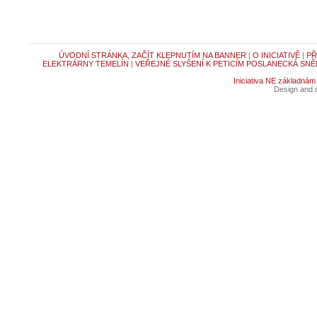
ÚVODNÍ STRÁNKA, ZAČÍT KLEPNUTÍM NA BANNER
|
O INICIATIVĚ
|
PŘ
ELEKTRÁRNY TEMELÍN
|
VEŘEJNÉ SLYŠENÍ K PETICÍM POSLANECKÁ SNĚ
Iniciativa NE základnám
Design and c