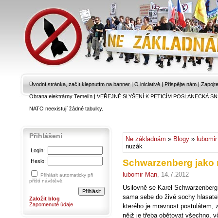
Úvodní stránka, začít klepnutím na banner
|
O iniciativě
|
Přispějte nám
|
Zapojt
Obrana elektrárny Temelín
|
VEŘEJNÉ SLYŠENÍ K PETICÍM POSLANECKÁ SN
NATO neexistují žádné tabulky.
Přihlášení
Ne základnám
»
Blogy
»
lubomi
nuzák
Login:
Schwarzenberg jako 
Heslo:
lubomir Man
, 14.7.2012
Přihlásit automaticky při
příští návštěvě.
Usilovně se Karel Schwarzenberg
sama sebe do živé sochy hlasatele
Založit blog
Zapomenuté údaje
kterého je mravnost postulátem, z
nějž je třeba obětovat všechno, v