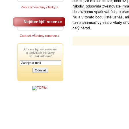
důkaz, že Kalousek lže, není-liž 
Nikoliv, odpovídá zvěstovatel mr
Zobrazit všechny články »
do záznamu vpašovat údaj o ese
Nu a v tomto bodu jistě uznáš, mil
Nejčtenější recenze
tuhle chamraď vyhnat z vlády dřív
celý národ.
Zobrazit všechny recenze »
Chcete být informováni
o aktivitách iniciativy
NE základnám?