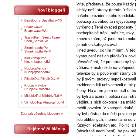
Víte, představa, že pouze každý p
Noví bloggeři
ideály naší strany (termín "ušlecht
našeho prezidentského kandidáta 
Davidburry DavidburryYX
považuji za vůbec to nejvýstižněj
vyřčeno.) Těmi dvaceti procenty 
Brianswawn
BrianswawnWU
pochopitelně trápil, měsíce, roky,
Tsan-Shen_Seext Tsan-
znovu vzhůru, až jsem na to nakon
Shen_SeextRW
je nutno zkategorizovat.
SkonknopthyPe
Hned uvedu, co tím míním. V těc
SkonknopthyPeIM
vystoupení našich předáků v novin
Klozkribspume
přesvědčení, že pro stranu by by
KlozkribspumeIM
většina z nich nikde na veřejnost
NubbjlopVenda
NubbjlopVendaIM
televize by s povolením strany ch
PlixplixDat PlixplixDatIM
by ji svými projevy nepoškozoval
rozhledem lidi uchvacovali a tak 
FrubjankSwibe
FrubjankSwibeIM
členy. No a tím jsem se octl u těc
MibbblizRal MibbblizRalIM
by byli zařazeni ti politici naší s
většinu z nich dokonce i za miláč
VlimglopTop VlimglopTopIM
médií povolen. V kategorii druhé,
by byl přístup do médií povolen je
Zobrazit všechny bloggery »
lidu oblíbených, momentálně se v
různých léčebnách atd. Politici z k
Nejčtenější články
(absolutně neoblíbení), by pak mě