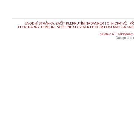
ÚVODNÍ STRÁNKA, ZAČÍT KLEPNUTÍM NA BANNER
|
O INICIATIVĚ
|
PŘ
ELEKTRÁRNY TEMELÍN
|
VEŘEJNÉ SLYŠENÍ K PETICÍM POSLANECKÁ SNĚ
Iniciativa NE základnám
Design and c