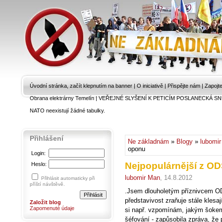
Úvodní stránka, začít klepnutím na banner
|
O iniciativě
|
Přispějte nám
|
Zapojt
Obrana elektrárny Temelín
|
VEŘEJNÉ SLYŠENÍ K PETICÍM POSLANECKÁ SN
NATO neexistují žádné tabulky.
Přihlášení
Ne základnám
»
Blogy
»
lubomi
oponu
Login:
Nejpopulárnější z O
Heslo:
lubomir Man
, 14.8.2012
Přihlásit automaticky při
příští návštěvě.
.Jsem dlouholetým příznivcem O
představivost zraňuje stále klesaj
Založit blog
Zapomenuté údaje
si např. vzpomínám, jakým šokem
šéfování - zapůsobila zpráva, že