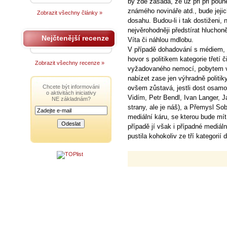
by zde zásada, že už při při pouh
známého novináře atd., bude jejich
Zobrazit všechny články »
dosahu. Budou-li i tak dostiženi,
nejvěrohodněji předstírat hluchon
Nejčtenější recenze
Víta či náhlou mdlobu.
V případě dohadování s médiem, k
hovor s politikem kategorie třetí 
Zobrazit všechny recenze »
vyžadovaného nemocí, pobytem v z
nabízet zase jen výhradně politik
Chcete být informováni
ovšem zůstavá, jestli dost osam
o aktivitách iniciativy
Vidím, Petr Bendl, Ivan Langer, J
NE základnám?
strany, ale je náš), a Přemysl So
mediální káru, se kterou bude mí
případě jí však i případné mediál
pustila kohokoliv ze tří kategorií 