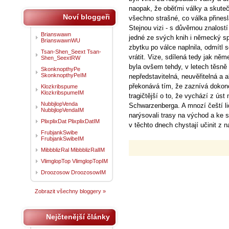
naopak, že oběťmi války a skutečn
Noví bloggeři
všechno strašné, co válka přines
Stejnou vizi - s důvěrnou znalos
Brianswawn
jedné ze svých knih i německý s
BrianswawnWU
zbytku po válce naplnila, odmítl se
Tsan-Shen_Seext Tsan-
vrátit. Vize, sdílená tedy jak n
Shen_SeextRW
byla ovšem tehdy, v letech těsn
SkonknopthyPe
SkonknopthyPeIM
nepředstavitelná, neuvěřitelná a 
překonává tím, že zaznívá dokonce
Klozkribspume
KlozkribspumeIM
tragičtější o to, že vychází z ú
NubbjlopVenda
Schwarzenberga. A mnozí čeští lid
NubbjlopVendaIM
narýsovali trasy na východ a ke s
PlixplixDat PlixplixDatIM
v těchto dnech chystají učinit z n
FrubjankSwibe
FrubjankSwibeIM
MibbblizRal MibbblizRalIM
VlimglopTop VlimglopTopIM
Droozosow DroozosowIM
Zobrazit všechny bloggery »
Nejčtenější články