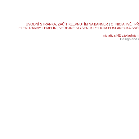
ÚVODNÍ STRÁNKA, ZAČÍT KLEPNUTÍM NA BANNER
|
O INICIATIVĚ
|
PŘ
ELEKTRÁRNY TEMELÍN
|
VEŘEJNÉ SLYŠENÍ K PETICÍM POSLANECKÁ SNĚ
Iniciativa NE základnám
Design and c