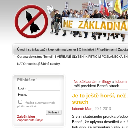
Úvodní stránka, začít klepnutím na banner
|
O iniciativě
|
Přispějte nám
|
Zapojt
Obrana elektrárny Temelín
|
VEŘEJNÉ SLYŠENÍ K PETICÍM POSLANECKÁ SN
NATO neexistují žádné tabulky.
Přihlášení
Ne základnám
»
Blogy
»
lubomi
měl prezident Beneš strach
Login:
Je to ještě horší, ne
Heslo:
strach
Přihlásit automaticky při
příští návštěvě.
lubomir Man
, 20.1.2013
S vizí skutečného proroka předpo
Založit blog
Zapomenuté údaje
Beneš, že uplynou desetiletí a 
byli vinni za rozpoutání války a 