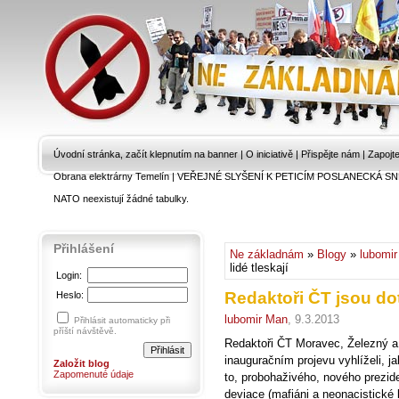
Úvodní stránka, začít klepnutím na banner
|
O iniciativě
|
Přispějte nám
|
Zapojt
Obrana elektrárny Temelín
|
VEŘEJNÉ SLYŠENÍ K PETICÍM POSLANECKÁ SN
NATO neexistují žádné tabulky.
Přihlášení
Ne základnám
»
Blogy
»
lubomi
lidé tleskají
Login:
Redaktoři ČT jsou dotč
Heslo:
lubomir Man
, 9.3.2013
Přihlásit automaticky při
příští návštěvě.
Redaktoři ČT Moravec, Železný a
inauguračním projevu vyhlíželi, j
Založit blog
Zapomenuté údaje
to, probohaživého, nového prezide
deviace (mafiáni a neonacistické 