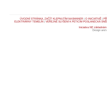
ÚVODNÍ STRÁNKA, ZAČÍT KLEPNUTÍM NA BANNER
|
O INICIATIVĚ
|
PŘ
ELEKTRÁRNY TEMELÍN
|
VEŘEJNÉ SLYŠENÍ K PETICÍM POSLANECKÁ SNĚ
Iniciativa NE základnám
Design and c