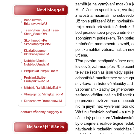
zaměřuje na vymývaní mozků a její
Noví bloggeři
Miloš Zeman specifikoval, vynik
znalostí a maximálního sebevědo
Brianswawn
Už tohle přiřazení části novinářs
BrianswawnWU
trojici redaktorů viditelně dech z t
Tsan-Shen_Seext Tsan-
bod prezidentova projevu odměni
Shen_SeextRW
spontánním potleskem. Ten potlesk
SkonknopthyPe
zmíněném momomentu zazněl, odk
SkonknopthyPeIM
politiku nahlíží většina našich no
Klozkribspume
KlozkribspumeIM
určena.
Těm prvním nepřipadá vůbec nesp
NubbjlopVenda
NubbjlopVendaIM
levicově, zatímco přes 70 procent
PlixplixDat PlixplixDatIM
televize i rozhlas jsou vždy spíš
FrubjankSwibe
odborářské manifestace se ve zpr
FrubjankSwibeIM
scvrkává na tisícové hloučky atd
MibbblizRal MibbblizRalIM
vzpomínám - žádný ze jmenované 
VlimglopTop VlimglopTopIM
zatímco většinu našich lidí totéž 
po prezidentově zmínce o nepocti
Droozosow DroozosowIM
ničím jiným než vyvřením této dl
Většinu českých občanů - a tím js
Zobrazit všechny bloggery »
následný potlesk ve Vladislavském
bylo zřejmé z reakce trojice redak
Nejčtenější články
návdavek k rozladění předcházejí