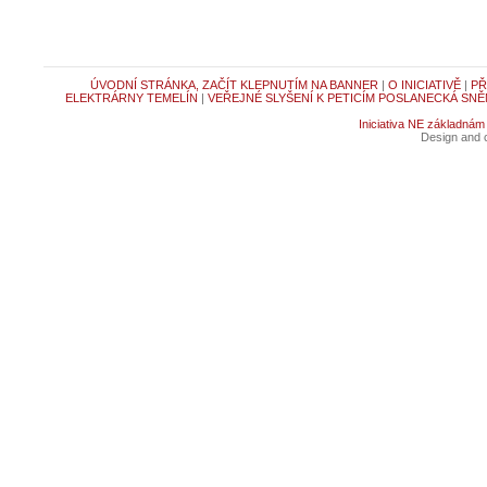
ÚVODNÍ STRÁNKA, ZAČÍT KLEPNUTÍM NA BANNER
|
O INICIATIVĚ
|
PŘ
ELEKTRÁRNY TEMELÍN
|
VEŘEJNÉ SLYŠENÍ K PETICÍM POSLANECKÁ SNĚ
Iniciativa NE základnám
Design and c