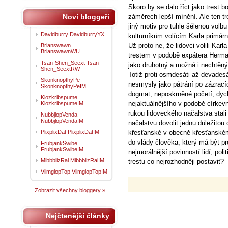
Skoro by se dalo říct jako trest
Noví bloggeři
záměrech lepší mínění. Ale ten tre
jiný motiv pro tuhle šélenou volb
Davidburry DavidburryYX
kulturníkům volícím Karla primár
Už proto ne, že lidovci volili Karla
Brianswawn
BrianswawnWU
trestem v podobě expátera Hermana 
Tsan-Shen_Seext Tsan-
jako druhotný a možná i nechtěný c
Shen_SeextRW
Totiž proti osmdesáti až devadesá
SkonknopthyPe
nesmysly jako pátrání po zázrací
SkonknopthyPeIM
dogmat, neposkrněné početí, dy
Klozkribspume
nejaktuálnějšího v podobě církevn
KlozkribspumeIM
rukou lidoveckého načalstva stali
NubbjlopVenda
NubbjlopVendaIM
načalstvu dovolit jednu důležitou
PlixplixDat PlixplixDatIM
křesťanské v obecně křesťanském 
do vlády člověka, který má být pr
FrubjankSwibe
FrubjankSwibeIM
nejmorálnější povinností lidí, poli
MibbblizRal MibbblizRalIM
trestu co nejrozhodněji postavit?
VlimglopTop VlimglopTopIM
Zobrazit všechny bloggery »
Nejčtenější články