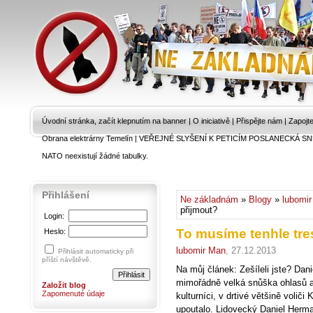
Úvodní stránka, začít klepnutím na banner
|
O iniciativě
|
Přispějte nám
|
Zapojt
Obrana elektrárny Temelín
|
VEŘEJNÉ SLYŠENÍ K PETICÍM POSLANECKÁ SN
NATO neexistují žádné tabulky.
Přihlášení
Ne základnám
»
Blogy
»
lubomi
přijmout?
Login:
To musíme tenhle tre
Heslo:
lubomir Man
, 27.12.2013
Přihlásit automaticky při
příští návštěvě.
Na můj článek: Zešíleli jste? Dan
mimořádně velká snůška ohlasů a 
Založit blog
Zapomenuté údaje
kulturníci, v drtivé většině voliči
upoutalo. Lidovecký Daniel Herman,