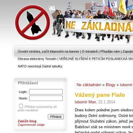
Úvodní stránka, začít klepnutím na banner
|
O iniciativě
|
Přispějte nám
|
Zapojt
Obrana elektrárny Temelín
|
VEŘEJNÉ SLYŠENÍ K PETICÍM POSLANECKÁ SN
NATO neexistují žádné tabulky.
Přihlášení
Ne základnám
»
Blogy
»
lubomi
Login:
Vážený pane Fialo
Heslo:
lubomir Man
, 22.1.2014
Přihlásit automaticky při
Dnes kolem poledne jsem sledoval
příští návštěvě.
budovy Dolní sněmovny. Ostré krit
přijmout Služební zákon, jehož je
Založit blog
Zapomenuté údaje
Babišovi stát se ministrem nově s
řečnické podal výborný výkon, by