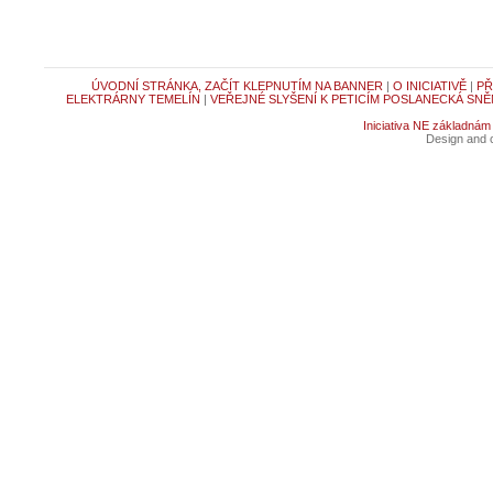
ÚVODNÍ STRÁNKA, ZAČÍT KLEPNUTÍM NA BANNER
|
O INICIATIVĚ
|
PŘ
ELEKTRÁRNY TEMELÍN
|
VEŘEJNÉ SLYŠENÍ K PETICÍM POSLANECKÁ SNĚ
Iniciativa NE základnám
Design and c