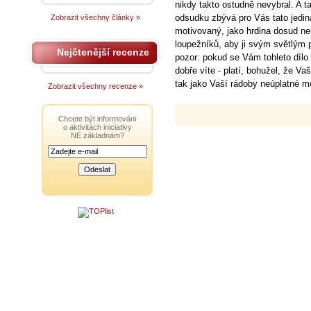
nikdy takto ostudně nevybral. A 
odsudku zbývá pro Vás tato jedin
Zobrazit všechny články »
motivovaný, jako hrdina dosud n
loupežníků, aby ji svým světlým 
Nejčtenější recenze
pozor: pokud se Vám tohleto dílo
dobře víte - platí, bohužel, že 
tak jako Vaší rádoby neúplatné morá
Zobrazit všechny recenze »
Chcete být informováni
o aktivitách iniciativy
NE základnám?