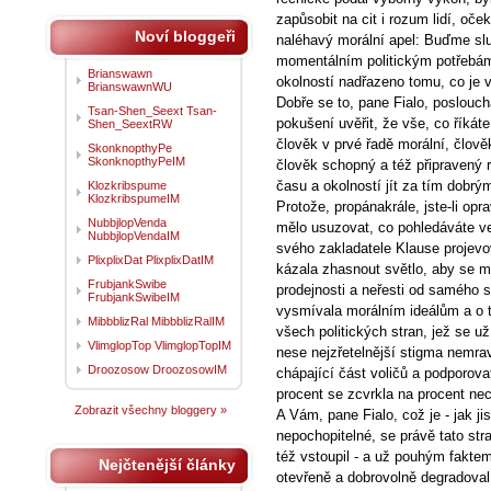
zapůsobit na cit i rozum lidí, oč
Noví bloggeři
naléhavý morální apel: Buďme sl
momentálním politickým potřebám
Brianswawn
okolností nadřazeno tomu, co je
BrianswawnWU
Dobře se to, pane Fialo, poslouc
Tsan-Shen_Seext Tsan-
pokušení uvěřit, že vše, co říkát
Shen_SeextRW
člověk v prvé řadě morální, člov
SkonknopthyPe
SkonknopthyPeIM
člověk schopný a též připravený r
času a okolností jít za tím dobrý
Klozkribspume
KlozkribspumeIM
Protože, propánakrále, jste-li op
NubbjlopVenda
mělo usuzovat, co pohledáváte v
NubbjlopVendaIM
svého zakladatele Klause projevo
PlixplixDat PlixplixDatIM
kázala zhasnout světlo, aby se m
FrubjankSwibe
prodejnosti a neřesti od samého s
FrubjankSwibeIM
vysmívala morálním ideálům a o to
MibbblizRal MibbblizRalIM
všech politických stran, jež se už
VlimglopTop VlimglopTopIM
nese nejzřetelnější stigma nemrav
Droozosow DroozosowIM
chápající část voličů a podporova
procent se zcvrkla na procent ne
Zobrazit všechny bloggery »
A Vám, pane Fialo, což je - jak ji
nepochopitelné, se právě tato stra
též vstoupil - a už pouhým faktem 
Nejčtenější články
otevřeně a dobrovolně degradoval