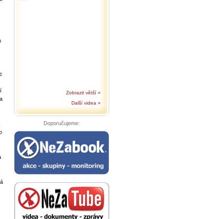
m
ic
í
Zobrazit větší »
 a
Další videa »
Doporučujeme:
k
o
a
ná