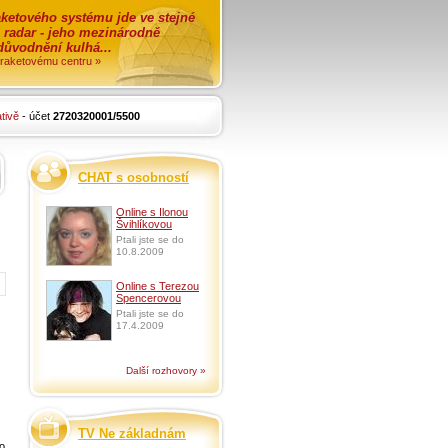
ketového systému jde ve stejné
o radar - jeho mezinárodně
zdůvodnění kulhá...
i raketovému centru »
tivě
- účet
2720320001/5500
CHAT s osobností
Online s Ilonou
Švihlíkovou
Ptali jste se do
10.8.2009
Online s Terezou
Spencerovou
Ptali jste se do
17.4.2009
Další rozhovory »
TV Ne základnám
o