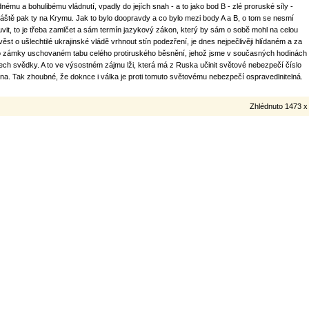
dnému a bohulibému vládnutí, vpadly do jejích snah - a to jako bod B - zlé proruské síly -
láště pak ty na Krymu. Jak to bylo doopravdy a co bylo mezi body A a B, o tom se nesmí
uvit, to je třeba zamlčet a sám termín jazykový zákon, který by sám o sobě mohl na celou
věst o ušlechtilé ukrajinské vládě vrhnout stín podezření, je dnes nejpečlivěji hlídaném a za
o zámky uschovaném tabu celého protiruského běsnění, jehož jsme v současných hodinách
ech svědky. A to ve výsostném zájmu lži, která má z Ruska učinit světové nebezpečí číslo
dna. Tak zhoubné, že doknce i válka je proti tomuto světovému nebezpečí ospravedlnitelná.
Zhlédnuto 1473 x