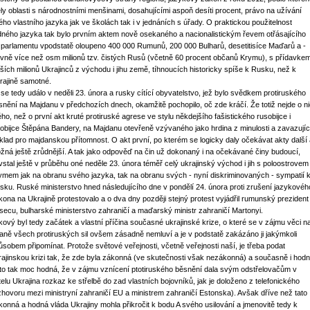
ly oblasti s národnostními menšinami, dosahujícími aspoň desíti procent, právo na užívání
ého vlastního jazyka jak ve školách tak i v jednáních s úřady. O praktickou použitelnost
dného jazyka tak bylo prvním aktem nově osekaného a nacionalistickým řevem otřásajícího
 parlamentu vpodstatě oloupeno 400 000 Rumunů, 200 000 Bulharů, desetitisíce Maďarů a -
avně více než osm milionů tzv. čistých Rusů (včetně 60 procent občanů Krymu), s přídavke
lších milionů Ukrajinců z východu i jihu země, tíhnoucích historicky spíše k Rusku, než k
rajině samotné.
 se tedy událo v neděli 23. února a rusky cítící obyvatelstvo, jež bylo svědkem protiruského
snění na Majdanu v předchozích dnech, okamžitě pochopilo, oč zde kráčí. Že totiž nejde o n
ného, než o první akt kruté protiruské agrese ve stylu někdejšího fašistického rusobijce i
dobijce Štěpána Bandery, na Majdanu otevřeně vzývaného jako hrdina z minulosti a zavazujíc
íklad pro majdanskou přítomnost. O akt první, po kterém se logicky daly očekávat akty další
žná ještě zrůdnější. A tak jako odpověď na čin už dokonaný i na očekávané činy budoucí,
vstal ještě v průběhu oné neděle 23. února téměř celý ukrajinský východ i jih s poloostrovem
ymem jak na obranu svého jazyka, tak na obranu svých - nyní diskriminovaných - sympatií 
sku. Ruské ministerstvo hned následujícího dne v pondělí 24. února proti zrušení jazykovéh
kona na Ukrajině protestovalo a o dva dny později stejný protest vyjádřil rumunský prezident
secu, bulharské ministerstvo zahraničí a maďarský ministr zahraničí Martonyi.
kový byl tedy začátek a vlastní příčina současné ukrajinské krize, o které se v zájmu věci n
raně všech protiruských sil ovšem zásadně nemluví a je v podstatě zakázáno ji jakýmkoli
ůsobem připomínat. Protože světové veřejnosti, včetně veřejnosti naší, je třeba podat
rajinskou krizi tak, že zde byla zákonná (ve skutečnosti však nezákonná) a současně i hod
 to tak moc hodná, že v zájmu vznícení ptotiruského běsnění dala svým odstřelovačům v
telu Ukrajina rozkaz ke střelbě do zad vlastních bojovníků, jak je doloženo z telefonického
zhovoru mezi ministryní zahraničí EU a ministrem zahraničí Estonska). Avšak dříve než tato
konná a hodná vláda Ukrajiny mohla přikročit k bodu A svého usilování a jmenovitě tedy k