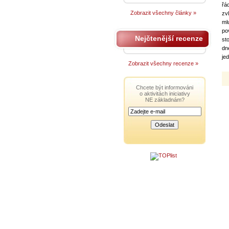
řá
Zobrazit všechny články »
zv
ml
po
Nejčtenější recenze
st
dn
je
Zobrazit všechny recenze »
Chcete být informováni
o aktivitách iniciativy
NE základnám?