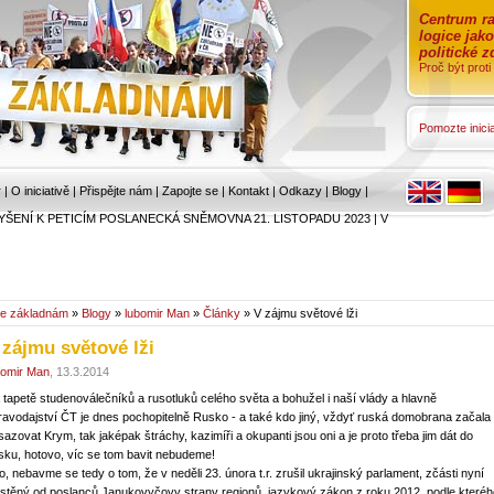
Centrum ra
logice jak
politické 
Proč být prot
Pomozte inicia
r
|
O iniciativě
|
Přispějte nám
|
Zapojte se
|
Kontakt
|
Odkazy
|
Blogy
|
YŠENÍ K PETICÍM POSLANECKÁ SNĚMOVNA 21. LISTOPADU 2023
|
V
e základnám
»
Blogy
»
lubomir Man
»
Články
» V zájmu světové lži
 zájmu světové lži
bomir Man
, 13.3.2014
 tapetě studenoválečníků a rusotluků celého světa a bohužel i naší vlády a hlavně
ravodajství ČT je dnes pochopitelně Rusko - a také kdo jiný, vždyť ruská domobrana začala
sazovat Krym, tak jaképak štráchy, kazimíři a okupanti jsou oni a je proto třeba jim dát do
sku, hotovo, víc se tom bavit nebudeme!
o, nebavme se tedy o tom, že v neděli 23. února t.r. zrušil ukrajinský parlament, zčásti nyní
istěný od poslanců Janukovyčovy strany regionů, jazykový zákon z roku 2012, podle kteréh