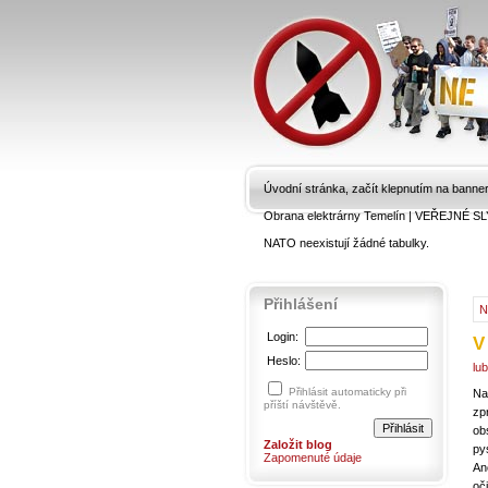
Úvodní stránka, začít klepnutím na banne
Obrana elektrárny Temelín
|
VEŘEJNÉ SL
NATO neexistují žádné tabulky.
Přihlášení
N
Login:
V
Heslo:
lu
Přihlásit automaticky při
Na
příští návštěvě.
zp
ob
Založit blog
py
Zapomenuté údaje
An
oč