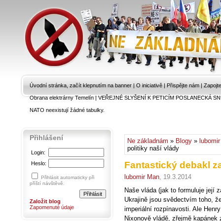
Úvodní stránka, začít klepnutím na banner
|
O iniciativě
|
Přispějte nám
|
Zapojt
Obrana elektrárny Temelín
|
VEŘEJNÉ SLYŠENÍ K PETICÍM POSLANECKÁ SN
NATO neexistují žádné tabulky.
Přihlášení
Ne základnám
»
Blogy
»
lubomi
politiky naší vlády
Login:
Fantastický debakl za
Heslo:
lubomir Man
, 19.3.2014
Přihlásit automaticky při
příští návštěvě.
Naše vláda (jak to formuluje její z
Ukrajině jsou svědectvím toho, ž
Založit blog
Zapomenuté údaje
imperiální rozpínavosti. Ale Henry
Nixonově vládě, zřejmě kapánek z