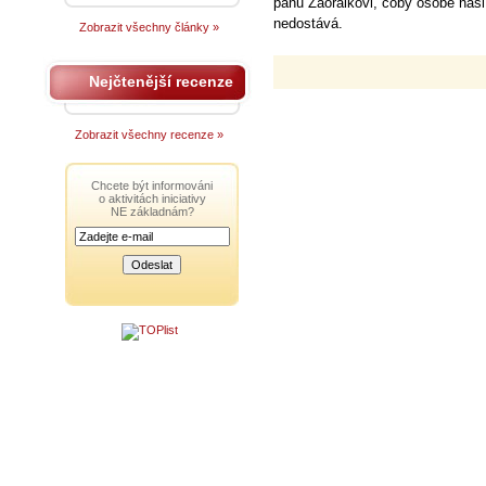
panu Zaorálkovi, coby osobě naši 
nedostává.
Zobrazit všechny články »
Nejčtenější recenze
Zobrazit všechny recenze »
Chcete být informováni
o aktivitách iniciativy
NE základnám?