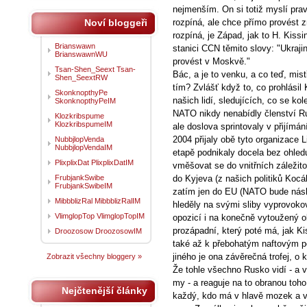
nejmenším. On si totiž myslí prav
Noví bloggeři
rozpíná, ale chce přímo provést
rozpíná, je Západ, jak to H. Kiss
Brianswawn
stanici CCN těmito slovy: "Ukraji
BrianswawnWU
provést v Moskvě."
Tsan-Shen_Seext Tsan-
Bác, a je to venku, a co teď, mis
Shen_SeextRW
tím? Zvlášť když to, co prohlásil 
SkonknopthyPe
našich lidí, sledujících, co se k
SkonknopthyPeIM
NATO nikdy nenabídly členství Ru
Klozkribspume
KlozkribspumeIM
ale doslova sprintovaly v přijím
2004 přijaly obě tyto organizace 
NubbjlopVenda
NubbjlopVendaIM
etapě podnikaly docela bez ohled
PlixplixDat PlixplixDatIM
vměšovat se do vnitřních záležit
FrubjankSwibe
do Kyjeva (z našich politiků Kocá
FrubjankSwibeIM
zatím jen do EU (NATO bude násle
MibbblizRal MibbblizRalIM
hleděly na svými sliby vyprovok
VlimglopTop VlimglopTopIM
opozicí i na konečně vytoužený ob
prozápadní, který poté má, jak Ki
Droozosow DroozosowIM
také až k přebohatým naftovým po
jiného je ona závěrečná trofej, o 
Zobrazit všechny bloggery »
Že tohle všechno Rusko vidí - a v
my - a reaguje na to obranou toho
Nejčtenější články
každý, kdo má v hlavě mozek a v