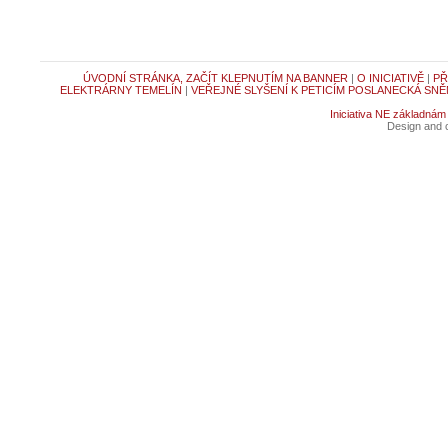
ÚVODNÍ STRÁNKA, ZAČÍT KLEPNUTÍM NA BANNER
|
O INICIATIVĚ
|
PŘ
ELEKTRÁRNY TEMELÍN
|
VEŘEJNÉ SLYŠENÍ K PETICÍM POSLANECKÁ SNĚ
Iniciativa NE základnám
Design and c