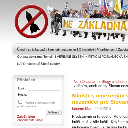
Úvodní stránka, začít klepnutím na banner
|
O iniciativě
|
Přispějte nám
|
Zapojt
Obrana elektrárny Temelín
|
VEŘEJNÉ SLYŠENÍ K PETICÍM POSLANECKÁ SN
NATO neexistují žádné tabulky.
Přihlášení
Ne základnám
»
Blogy
»
lubomi
viděním, aneb co by Slovan nez
Login:
Ministr s omezeným 
Heslo:
nezamlčel pro Slova
Přihlásit automaticky při
příští návštěvě.
lubomir Man
, 29.3.2014
Představme si tu scénu. Po chodn
Založit blog
Zapomenuté údaje
kráčí muž v bílé košili. Když se 
pruhovaný bílému strašnou facku, 