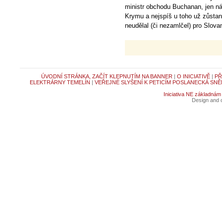
ministr obchodu Buchanan, jen náš
Krymu a nejspíš u toho už zůstan
neudělal (či nezamlčel) pro Slova
ÚVODNÍ STRÁNKA, ZAČÍT KLEPNUTÍM NA BANNER
|
O INICIATIVĚ
|
PŘ
ELEKTRÁRNY TEMELÍN
|
VEŘEJNÉ SLYŠENÍ K PETICÍM POSLANECKÁ SNĚ
Iniciativa NE základnám
Design and c