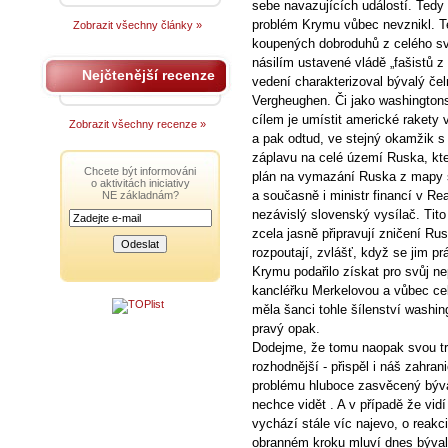
sebe navazujících událostí. Tedy
problém Krymu vůbec nevznikl. 
Zobrazit všechny články »
koupených dobroduhů z celého sv
násilím ustavené vládě „fašistů z
Nejčtenější recenze
vedení charakterizoval bývalý č
Vergheughen. Či jako washingtons
cílem je umístit americké rakety 
Zobrazit všechny recenze »
a pak odtud, ve stejný okamžik s r
záplavu na celé území Ruska, kte
Chcete být informováni
plán na vymazání Ruska z mapy s
o aktivitách iniciativy
a současně i ministr financí v Re
NE základnám?
nezávislý slovenský vysílač. Tito
zcela jasně připravují zničení Rusk
rozpoutají, zvlášť, když se jim 
Krymu podařilo získat pro svůj ne
kancléřku Merkelovou a vůbec cel
měla šanci tohle šílenství washin
pravý opak.
Dodejme, že tomu naopak svou tro
rozhodnější - přispěl i náš zahran
problému hluboce zasvěcený býval
nechce vidět . A v případě že vidí
vychází stále víc najevo, o reak
obranném kroku mluví dnes býval