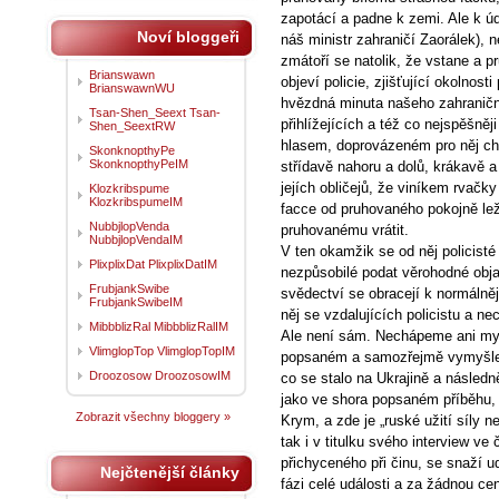
zapotácí a padne k zemi. Ale k údi
Noví bloggeři
náš ministr zahraničí Zaorálek), 
zmátoří se natolik, že vstane a p
Brianswawn
objeví policie, zjišťující okolnos
BrianswawnWU
hvězdná minuta našeho zahraniční
Tsan-Shen_Seext Tsan-
přihlížejících a též co nejspěšn
Shen_SeextRW
hlasem, doprovázeném pro něj ch
SkonknopthyPe
SkonknopthyPeIM
střídavě nahoru a dolů, krákavě 
jejích obličejů, že viníkem rvačky 
Klozkribspume
KlozkribspumeIM
facce od pruhovaného pokojně leže
NubbjlopVenda
pruhovanému vrátit.
NubbjlopVendaIM
V ten okamžik se od něj policist
PlixplixDat PlixplixDatIM
nezpůsobilé podat věrohodné obja
FrubjankSwibe
svědectví se obracejí k normálněj
FrubjankSwibeIM
něj se vzdalujících policistu a n
MibbblizRal MibbblizRalIM
Ale není sám. Nechápeme ani my,
VlimglopTop VlimglopTopIM
popsaném a samozřejmě vymyšlen
Droozosow DroozosowIM
co se stalo na Ukrajině a následn
jako ve shora popsaném příběhu, v
Zobrazit všechny bloggery »
Krym, a zde je „ruské užití síly n
tak i v titulku svého interview ve
přichyceného při činu, se snaží u
Nejčtenější články
fázi celé události a za žádnou cen