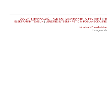
ÚVODNÍ STRÁNKA, ZAČÍT KLEPNUTÍM NA BANNER
|
O INICIATIVĚ
|
PŘ
ELEKTRÁRNY TEMELÍN
|
VEŘEJNÉ SLYŠENÍ K PETICÍM POSLANECKÁ SNĚ
Iniciativa NE základnám
Design and c