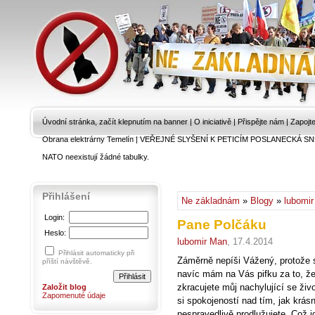
Úvodní stránka, začít klepnutím na banner
|
O iniciativě
|
Přispějte nám
|
Zapojt
Obrana elektrárny Temelín
|
VEŘEJNÉ SLYŠENÍ K PETICÍM POSLANECKÁ SN
NATO neexistují žádné tabulky.
Přihlášení
Ne základnám
»
Blogy
»
lubomi
Login:
Pane Polčáku
Heslo:
lubomir Man
, 17.4.2014
Přihlásit automaticky při
Záměrně nepíši Vážený, protože s
příští návštěvě.
navíc mám na Vás pifku za to,
zkracujete můj nachylující se živ
Založit blog
Zapomenuté údaje
si spokojeností nad tím, jak krásn
nespravedlivě prodlužujete. Což j