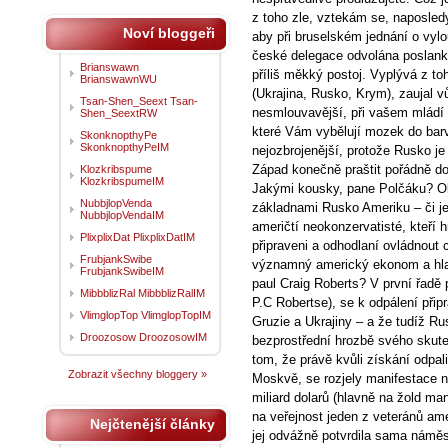
z toho zle, vztekám se, naposled
Noví bloggeři
aby při bruselském jednání o vyl
české delegace odvolána poslank
Brianswawn
příliš měkký postoj. Vyplývá z to
BrianswawnWU
(Ukrajina, Rusko, Krym), zaujal 
Tsan-Shen_Seext Tsan-
nesmlouvavější, při vašem mládí 
Shen_SeextRW
které Vám vybělují mozek do bar
SkonknopthyPe
SkonknopthyPeIM
nejozbrojenější, protože Rusko je
Západ konečně praštit pořádně d
Klozkribspume
KlozkribspumeIM
Jakými kousky, pane Polčáku? O
NubbjlopVenda
základnami Rusko Ameriku – či j
NubbjlopVendaIM
američtí neokonzervatisté, kteří h
PlixplixDat PlixplixDatIM
připraveni a odhodlaní ovládnout 
FrubjankSwibe
významný americký ekonom a hla
FrubjankSwibeIM
paul Craig Roberts? V první řadě
MibbblizRal MibbblizRalIM
P.C Robertse), se k odpálení připr
VlimglopTop VlimglopTopIM
Gruzie a Ukrajiny – a že tudíž R
Droozosow DroozosowIM
bezprostřední hrozbě svého skute
tom, že právě kvůli získání odpali
Zobrazit všechny bloggery »
Moskvě, se rozjely manifestace n
miliard dolarů (hlavně na žold man
na veřejnost jeden z veteránů am
Nejčtenější články
jej odvážně potvrdila sama námě