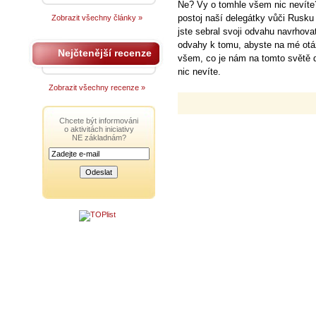
Ne? Vy o tomhle všem nic nevíte?
postoj naší delegátky vůči Rusku
Zobrazit všechny články »
jste sebral svoji odvahu navrhovat
odvahy k tomu, abyste na mé otá
Nejčtenější recenze
všem, co je nám na tomto světě d
nic nevíte.
Zobrazit všechny recenze »
Chcete být informováni
o aktivitách iniciativy
NE základnám?