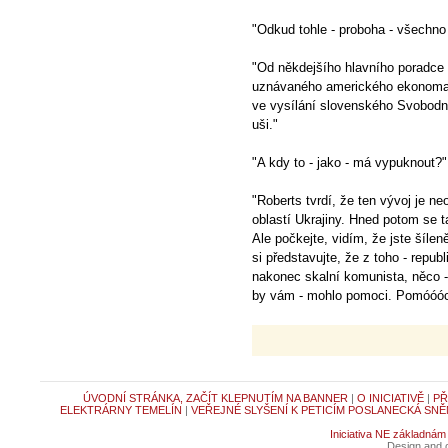
"Odkud tohle - proboha - všechn
"Od někdejšího hlavního poradce
uznávaného amerického ekonoma D
ve vysílání slovenského Svobodné
uši."
"A kdy to - jako - má vypuknout?"
"Roberts tvrdí, že ten vývoj je n
oblastí Ukrajiny. Hned potom se 
Ale počkejte, vidím, že jste šíle
si představujte, že z toho - repu
nakonec skalní komunista, něco 
by vám - mohlo pomoci. Pomóóóc
ÚVODNÍ STRÁNKA, ZAČÍT KLEPNUTÍM NA BANNER
|
O INICIATIVĚ
|
PŘ
ELEKTRÁRNY TEMELÍN
|
VEŘEJNÉ SLYŠENÍ K PETICÍM POSLANECKÁ SNĚ
Iniciativa NE základnám
Design and c