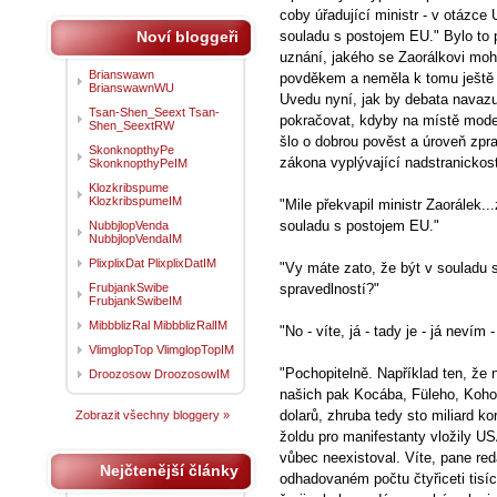
coby úřadující ministr - v otázce 
Noví bloggeři
souladu s postojem EU." Bylo to 
uznání, jakého se Zaorálkovi mohl
Brianswawn
povděkem a neměla k tomu ještě p
BrianswawnWU
Uvedu nyní, jak by debata navazu
Tsan-Shen_Seext Tsan-
pokračovat, kdyby na místě mode
Shen_SeextRW
šlo o dobrou pověst a úroveň zp
SkonknopthyPe
zákona vyplývající nadstranickosti
SkonknopthyPeIM
Klozkribspume
KlozkribspumeIM
"Mile překvapil ministr Zaorálek..
souladu s postojem EU."
NubbjlopVenda
NubbjlopVendaIM
PlixplixDat PlixplixDatIM
"Vy máte zato, že být v souladu
FrubjankSwibe
spravedlností?"
FrubjankSwibeIM
MibbblizRal MibbblizRalIM
"No - víte, já - tady je - já nevím 
VlimglopTop VlimglopTopIM
"Pochopitelně. Například ten, že 
Droozosow DroozosowIM
našich pak Kocába, Füleho, Kohout
dolarů, zhruba tedy sto miliard k
Zobrazit všechny bloggery »
žoldu pro manifestanty vložily U
vůbec neexistoval. Víte, pane reda
Nejčtenější články
odhadovaném počtu čtyřiceti tisí