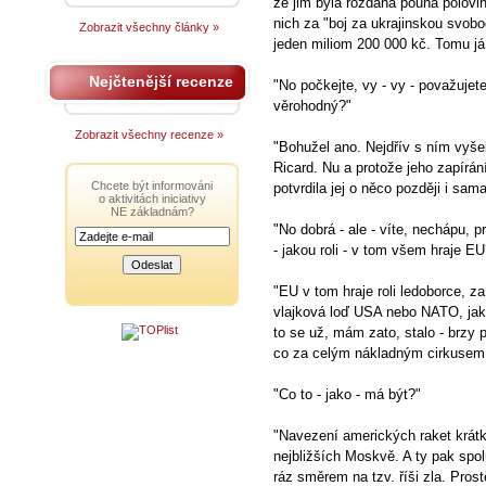
že jim byla rozdána pouhá polovin
nich za "boj za ukrajinskou svob
Zobrazit všechny články »
jeden miliom 200 000 kč. Tomu já
Nejčtenější recenze
"No počkejte, vy - vy - považujet
věrohodný?"
Zobrazit všechny recenze »
"Bohužel ano. Nejdřív s ním vyš
Ricard. Nu a protože jeho zapírán
Chcete být informováni
potvrdila jej o něco později i sa
o aktivitách iniciativy
NE základnám?
"No dobrá - ale - víte, nechápu, p
- jakou roli - v tom všem hraje EU
"EU v tom hraje roli ledoborce, z
vlajková loď USA nebo NATO, jak c
to se už, mám zato, stalo - brzy
co za celým nákladným cirkusem
"Co to - jako - má být?"
"Navezení amerických raket krátk
nejbližších Moskvě. A ty pak spol
ráz směrem na tzv. říši zla. Pro