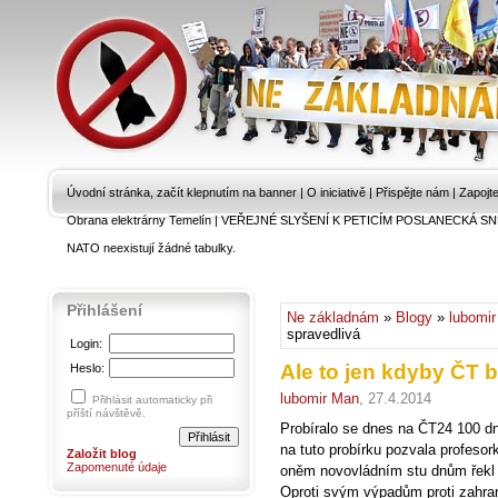
Úvodní stránka, začít klepnutím na banner
|
O iniciativě
|
Přispějte nám
|
Zapojt
Obrana elektrárny Temelín
|
VEŘEJNÉ SLYŠENÍ K PETICÍM POSLANECKÁ SN
NATO neexistují žádné tabulky.
Přihlášení
Ne základnám
»
Blogy
»
lubomi
spravedlivá
Login:
Ale to jen kdyby ČT b
Heslo:
lubomir Man
, 27.4.2014
Přihlásit automaticky při
příští návštěvě.
Probíralo se dnes na ČT24 100 d
na tuto probírku pozvala profesor
Založit blog
Zapomenuté údaje
oněm novovládním stu dnům řekl zh
Oproti svým výpadům proti zahrani