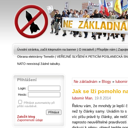
Úvodní stránka, začít klepnutím na banner
|
O iniciativě
|
Přispějte nám
|
Zapojt
Obrana elektrárny Temelín
|
VEŘEJNÉ SLYŠENÍ K PETICÍM POSLANECKÁ SN
NATO neexistují žádné tabulky.
Přihlášení
Ne základnám
»
Blogy
»
lubomi
Login:
Jak se lži pomohlo n
Heslo:
lubomir Man
, 19.8.2014
Přihlásit automaticky při
Řeknu vám, že mnohdy je lepší čí
příští návštěvě.
než ty články samy. Uvádím to s 
víc píšu právě ty články, ale neš
Založit blog
Zapomenuté údaje
naprosto neuvěřitelné pravdivosti
diskuzi k němu, objevil tenhle po