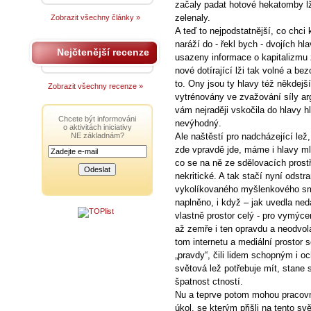
začaly padat hotové hekatomby lži
zelenaly.
Zobrazit všechny články »
A teď to nejpodstatnější, co chci k
naráží do - řekl bych - dvojích hl
Nejčtenější recenze
usazeny informace o kapitalizmu z
nové dotírající lži tak volné a be
to. Ony jsou ty hlavy též někdej
Zobrazit všechny recenze »
vytrénovány ve zvažování síly arg
vám nejraději vskočila do hlavy h
Chcete být informováni
nevýhodný.
o aktivitách iniciativy
NE základnám?
Ale naštěstí pro nadcházející lež
zde vpravdě jde, máme i hlavy m
co se na ně ze sdělovacích prostř
nekritické. A tak stačí nyní odstra
vykolíkovaného myšlenkového sm
naplněno, i když – jak uvedla ne
vlastně prostor celý - pro vymýc
až zemře i ten opravdu a neodvol
tom internetu a mediální prostor
„pravdy“, čili lidem schopným i o
světová lež potřebuje mít, stane 
špatnost ctností.
Nu a teprve potom mohou pracovní
úkol, se kterým přišli na tento sv