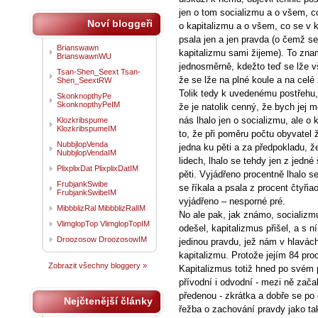
jen o tom socializmu a o všem, co
Noví bloggeři
o kapitalizmu a o všem, co se v ka
psala jen a jen pravda (o čemž s
Brianswawn
kapitalizmu sami žijeme). To znam
BrianswawnWU
jednosměrně, kdežto teď se lže v
Tsan-Shen_Seext Tsan-
že se lže na plné koule a na celé
Shen_SeextRW
Tolik tedy k uvedenému postřehu, 
SkonknopthyPe
SkonknopthyPeIM
že je natolik cenný, že bych jej mo
nás lhalo jen o socializmu, ale o
Klozkribspume
KlozkribspumeIM
to, že při poměru počtu obyvatel 
NubbjlopVenda
jedna ku pěti a za předpokladu, že
NubbjlopVendaIM
lidech, lhalo se tehdy jen z jedné
PlixplixDat PlixplixDatIM
pěti. Vyjádřeno procentně lhalo s
FrubjankSwibe
se říkala a psala z procent čtyř
FrubjankSwibeIM
vyjádřeno – nesporné pré.
MibbblizRal MibbblizRalIM
No ale pak, jak známo, socializm
VlimglopTop VlimglopTopIM
odešel, kapitalizmus přišel, a s n
Droozosow DroozosowIM
jedinou pravdu, jež nám v hlavách
kapitalizmu. Protože jejím 84 pr
Zobrazit všechny bloggery »
Kapitalizmus totiž hned po svém p
přívodní i odvodní - mezi ně začal
předenou - zkrátka a dobře se po
Nejčtenější články
řežba o zachování pravdy jako tak