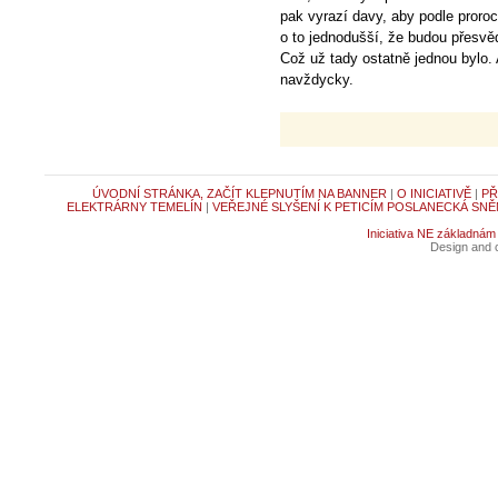
pak vyrazí davy, aby podle proroc
o to jednodušší, že budou přesvě
Což už tady ostatně jednou bylo.
navždycky.
ÚVODNÍ STRÁNKA, ZAČÍT KLEPNUTÍM NA BANNER
|
O INICIATIVĚ
|
PŘ
ELEKTRÁRNY TEMELÍN
|
VEŘEJNÉ SLYŠENÍ K PETICÍM POSLANECKÁ SNĚ
Iniciativa NE základnám
Design and c