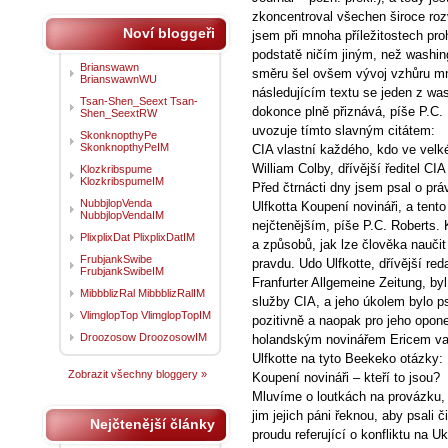
zkoncentroval všechen široce roz
Noví bloggeři
jsem při mnoha příležitostech pr
podstatě ničím jiným, než washi
Brianswawn
směru šel ovšem vývoj vzhůru mn
BrianswawnWU
následujícím textu se jeden z wa
Tsan-Shen_Seext Tsan-
dokonce plně přiznává, píše P.C. 
Shen_SeextRW
uvozuje tímto slavným citátem:
SkonknopthyPe
SkonknopthyPeIM
CIA vlastní každého, kdo ve ve
William Colby, dřívější ředitel CIA
Klozkribspume
KlozkribspumeIM
Před čtrnácti dny jsem psal o p
NubbjlopVenda
Ulfkotta Koupení novináři, a ten
NubbjlopVendaIM
nejčtenějším, píše P.C. Roberts. 
PlixplixDat PlixplixDatIM
a způsobů, jak lze člověka naučit 
FrubjankSwibe
pravdu. Udo Ulfkotte, dřívější r
FrubjankSwibeIM
Franfurter Allgemeine Zeitung, by
MibbblizRal MibbblizRalIM
služby CIA, a jeho úkolem bylo p
VlimglopTop VlimglopTopIM
pozitivně a naopak pro jeho opon
Droozosow DroozosowIM
holandským novinářem Ericem va
Ulfkotte na tyto Beekeko otázky:
Zobrazit všechny bloggery »
Koupení novináři – kteří to jsou?
Mluvíme o loutkách na provázku, te
jim jejich páni řeknou, aby psali č
Nejčtenější články
proudu referující o konfliktu na Uk