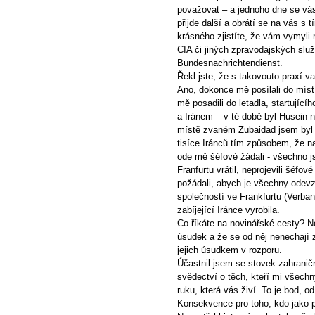
považovat – a jednoho dne se vás
přijde další a obrátí se na vás s t
krásného zjistíte, že vám vymyli 
CIA či jiných zpravodajských služ
Bundesnachrichtendienst.
Řekl jste, že s takovouto praxí va
Ano, dokonce mě posílali do míst
mě posadili do letadla, startující
a Iránem – v té době byl Husei
místě zvaném Zubaidad jsem byl s
tisíce Iránců tím způsobem, že na
ode mě šéfové žádali - všechno j
Franfurtu vrátil, neprojevili šéfo
požádali, abych je všechny ode
společností ve Frankfurtu (Verban
zabíjející Iránce vyrobila.
Co říkáte na novinářské cesty? No
úsudek a že se od něj nenechají z
jejich úsudkem v rozporu.
Účastnil jsem se stovek zahranič
svědectví o těch, kteří mi všechn
ruku, která vás živí. To je bod, o
Konsekvence pro toho, kdo jako p