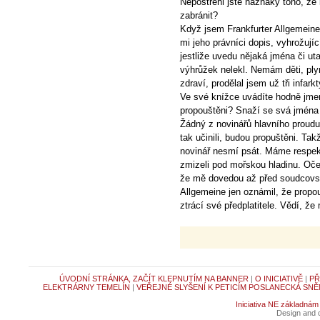
Nepostřehl jste náznaky toho, že
zabránit?
Když jsem Frankfurter Allgemeine
mi jeho právníci dopis, vyhrožuj
jestliže uvedu nějaká jména či ut
výhrůžek nelekl. Nemám děti, pl
zdraví, prodělal jsem už tři infar
Ve své knížce uvádíte hodně jme
propouštěni? Snaží se svá jména 
Žádný z novinářů hlavního proud
tak učinili, budou propuštěni. T
novinář nesmí psát. Máme respekt
zmizeli pod mořskou hladinu. Oče
že mě dovedou až před soudcovský
Allgemeine jen oznámil, že propo
ztrácí své předplatitele. Vědí, 
ÚVODNÍ STRÁNKA, ZAČÍT KLEPNUTÍM NA BANNER
|
O INICIATIVĚ
|
PŘ
ELEKTRÁRNY TEMELÍN
|
VEŘEJNÉ SLYŠENÍ K PETICÍM POSLANECKÁ SNĚ
Iniciativa NE základnám
Design and c