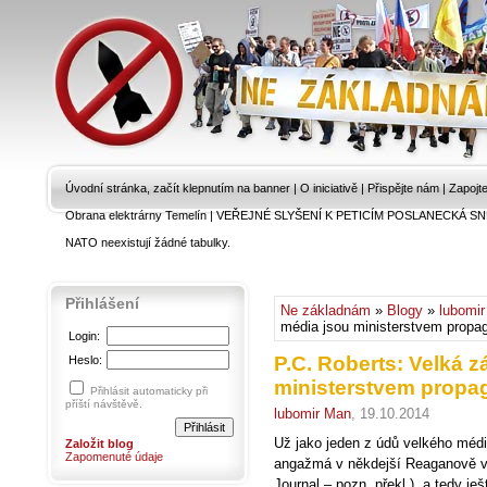
Úvodní stránka, začít klepnutím na banner
|
O iniciativě
|
Přispějte nám
|
Zapojt
Obrana elektrárny Temelín
|
VEŘEJNÉ SLYŠENÍ K PETICÍM POSLANECKÁ SN
NATO neexistují žádné tabulky.
Přihlášení
Ne základnám
»
Blogy
»
lubomi
média jsou ministerstvem prop
Login:
P.C. Roberts: Velká 
Heslo:
ministerstvem prop
Přihlásit automaticky při
příští návštěvě.
lubomir Man
, 19.10.2014
Už jako jeden z údů velkého médi
Založit blog
Zapomenuté údaje
angažmá v někdejší Reaganově vl
Journal – pozn. překl.), a tedy je