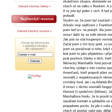
skutečnosi situace, dostanete se 
všech sil na válku s Ruskem. A zá
Zobrazit všechny články »
A vy jste byl jeden z nich. A teď j
probudil.
Nejčtenější recenze
Stydím se, že jsem byl součástí v
Ačkoliv moji nadřízení z Frankfurt
jsem teď tzv. na pranýři. Ale jse
Zobrazit všechny recenze »
mnozí další by se měli obvinit stej
Jak jste se stal koupeným novin
Chcete být informováni
Začal jsem s tím brzy poté, co js
o aktivitách iniciativy
jsem se považovat si toho, když m
NE základnám?
bral jsem to jako přijatelnou i př
psát pozitivní články o těch, kte
Německý Marshallův fond pozval n
všechny výdaje s toto cestou spo
Američanů, kteří projevili přání 
novinářů z respektovaných němec
zmíněný fond, ale i na Atlantik-Br
A mnozí z těchto novinářů fungují
členové či společníci (fellows).
Marshallova fondu. Je to prostě t
navážete kontakt a spřátelíte se
propadnete pocitu, že jde o vaše 
všech sil posilují vaše ego, děla