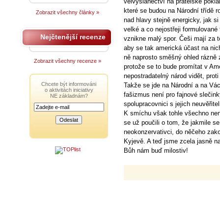
velvyslanectví na přátelské pokláb
které se budou na Národní třídě r
Zobrazit všechny články »
nad hlavy stejně energicky, jak si 
velké a co nejostřeji formulované
Nejčtenější recenze
vznikne malý spor. Češi mají za t
aby se tak americká účast na nic
ně naprosto směšný ohled rázně z
Zobrazit všechny recenze »
protože se to bude promítat v Am
nepostradatelný národ vidět, proti
Chcete být informováni
Takže se jde na Národní a na Vác
o aktivitách iniciativy
fašizmus není pro fajnové sleči
NE základnám?
spolupracovnici s jejich neuvěřit
K smíchu však tohle všechno nen
se už poučili o tom, že jakmile se
neokonzervativci, do něčeho zako
Kyjevě. A teď jsme zcela jasně n
Bůh nám buď milostiv!