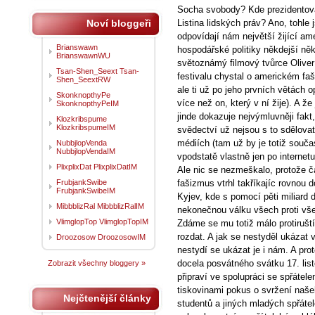
Socha svobody? Kde prezidentoval
Noví bloggeři
Listina lidských práv? Ano, tohle 
odpovídají nám největší žijící am
Brianswawn
hospodářské politiky někdejší ně
BrianswawnWU
světoznámý filmový tvůrce Oliver
Tsan-Shen_Seext Tsan-
festivalu chystal o americkém f
Shen_SeextRW
ale ti už po jeho prvních větách o
SkonknopthyPe
více než on, který v ní žije). A 
SkonknopthyPeIM
jinde dokazuje nejvýmluvněji fakt
Klozkribspume
KlozkribspumeIM
svědectví už nejsou s to sdělovat 
médiích (tam už by je totiž součas
NubbjlopVenda
NubbjlopVendaIM
vpodstatě vlastně jen po internetu
PlixplixDat PlixplixDatIM
Ale nic se nezmeškalo, protože č
FrubjankSwibe
fašizmus vtrhl takříkajíc rovnou d
FrubjankSwibeIM
Kyjev, kde s pomocí pěti miliard d
MibbblizRal MibbblizRalIM
nekonečnou válku všech proti vše
VlimglopTop VlimglopTopIM
Zdáme se mu totiž málo protirušt
rozdat. A jak se nestyděl ukázat 
Droozosow DroozosowIM
nestydí se ukázat je i nám. A pro
docela posvátného svátku 17. lis
Zobrazit všechny bloggery »
připraví ve spolupráci se spřátel
tiskovinami pokus o svržení naš
Nejčtenější články
studentů a jiných mladých spřáte