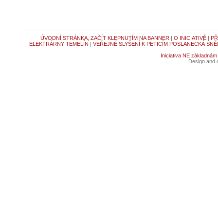
ÚVODNÍ STRÁNKA, ZAČÍT KLEPNUTÍM NA BANNER
|
O INICIATIVĚ
|
PŘ
ELEKTRÁRNY TEMELÍN
|
VEŘEJNÉ SLYŠENÍ K PETICÍM POSLANECKÁ SNĚ
Iniciativa NE základnám
Design and c