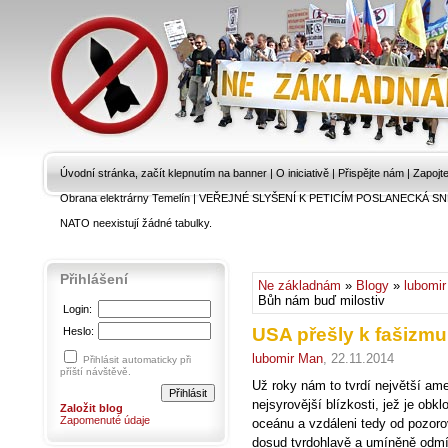
Úvodní stránka, začít klepnutím na banner
|
O iniciativě
|
Přispějte nám
|
Zapojt
Obrana elektrárny Temelín
|
VEŘEJNÉ SLYŠENÍ K PETICÍM POSLANECKÁ SN
NATO neexistují žádné tabulky.
Přihlášení
Ne základnám
»
Blogy
»
lubomi
Bůh nám buď milostiv
Login:
USA přešly k fašizm
Heslo:
lubomir Man
, 22.11.2014
Přihlásit automaticky při
příští návštěvě.
Už roky nám to tvrdí největší ame
nejsyrovější blízkosti, jež je obkl
Založit blog
Zapomenuté údaje
oceánu a vzdáleni tedy od pozorov
dosud tvrdohlavě a umíněně odmíta