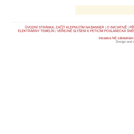
ÚVODNÍ STRÁNKA, ZAČÍT KLEPNUTÍM NA BANNER
|
O INICIATIVĚ
|
PŘ
ELEKTRÁRNY TEMELÍN
|
VEŘEJNÉ SLYŠENÍ K PETICÍM POSLANECKÁ SNĚ
Iniciativa NE základnám
Design and c