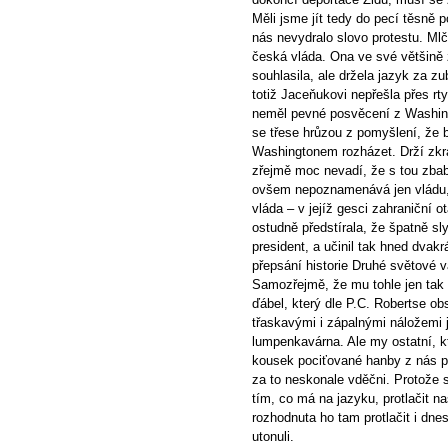
Měli jsme jít tedy do pecí těsně
nás nevydralo slovo protestu. Mlče
česká vláda. Ona ve své většině
souhlasila, ale držela jazyk za z
totiž Jaceňukovi nepřešla přes rt
neměl pevné posvěcení z Washingto
se třese hrůzou z pomyšlení, že 
Washingtonem rozházet. Drží zkrát
zřejmě moc nevadí, že s tou zbaběl
ovšem nepoznamenává jen vládu, 
vláda – v jejíž gesci zahraniční 
ostudně předstírala, že špatně slyš
president, a učinil tak hned dvak
přepsání historie Druhé světové v
Samozřejmě, že mu tohle jen tak 
ďábel, který dle P.C. Robertse o
třaskavými i zápalnými náložemi 
lumpenkavárna. Ale my ostatní, kt
kousek pociťované hanby z nás 
za to neskonale vděčni. Protože s
tím, co má na jazyku, protlačit n
rozhodnuta ho tam protlačit i dne
utonuli.