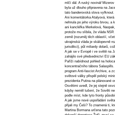
mlčí dál. A ruský novinář Mizero
byla už dlouho připravena na Jac
tato banderovská slova vyřknout.
Ani komentátorka Atalyová, kter
nehnula po jeho výroku brvou, a 
ani kancléřka Merkelová, Naopak, 
protože mu slíbila, že vláda NSR
země (rozuměj těch oblastíí, včet
ukrajinská vláda je skálopevně r
jurisdikci), půl miliardy dolarů, c
A jak se v Evropě i ve světě na 
zahájilo své předsednictví EU z
Paříži nabídnout pohled na holo
koncentračního tábora Salaspills. 
program Anti-fascist Archive, a zc
světové války přispěl polský mini
prezidenta Putina na plánované o
Osvětimi uvedl, že jej stejně osvob
kdyby neměl tušení, že Sověti nen
podle míst, kde tyto fronty působi
A jak jsme nové uspořádání světa
přijali my Češi? To znamená ti, 
Martina Bormana určena tato poz
dokončí deportace Židů, musí se 