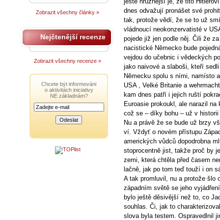
ještě hrůznější je, že tito Hitlero
dnes odvažují pronášet své prohit
Zobrazit všechny články »
tak, protože vědí, že se to už smí
vládnoucí neokonzervatisté v USA
Nejčtenější recenze
pojede již jen podle něj. Čili že
nacistické Německo bude pojednáv
vejdou do učebnic i vědeckých poj
Zobrazit všechny recenze »
jako naivové a slaboši, kteří sed
Německu spolu s ními, namísto a
Chcete být informováni
USA , Velké Britanie a wehrmachtu
o aktivitách iniciativy
kam dnes patří i jejich ruští pokr
NE základnám?
Euroasie prokoukl, ale narazil na
což se – díky bohu – už v histori
Nu a právě že se bude už brzy vše
ví. Vždyť o novém přístupu Zápa
amerických vůdců dopodrobna mluv
stoprocentně jist, takže proč by j
zemi, která chtěla před časem n
lačně, jak po tom teď touží i on 
A tak promluvil, nu a protože šlo 
západním světě se jeho vyjádření 
bylo ještě děsivější než to, co Ja
souhlas. Či, jak to charakterizov
slova byla testem. Ospravedlnil j