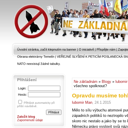
Úvodní stránka, začít klepnutím na banner
|
O iniciativě
|
Přispějte nám
|
Zapojt
Obrana elektrárny Temelín
|
VEŘEJNÉ SLYŠENÍ K PETICÍM POSLANECKÁ SN
NATO neexistují žádné tabulky.
Přihlášení
Ne základnám
»
Blogy
»
lubomi
všechno spolknout?
Login:
Opravdu musíme toh
Heslo:
lubomir Man
, 24.1.2015
Přihlásit automaticky při
příští návštěvě.
Mělo to sílu výbuchu atomové pu
západních politiků to neztropilo 
Založit blog
Zapomenuté údaje
skoro nic nestalo a jako by se to
Německu právo vyslovit svůj názor