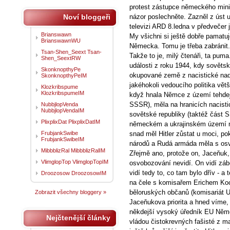
protest zástupce německého minis
Noví bloggeři
názor poslechněte. Zazněl z úst
televizi ARD 8.ledna v předvečer 
Brianswawn
My všichni si ještě dobře pamatu
BrianswawnWU
Německa. Tomu je třeba zabránit.
Tsan-Shen_Seext Tsan-
Takže to je, milý čtenáři, ta pum
Shen_SeextRW
události z roku 1944, kdy sověts
SkonknopthyPe
okupované země z nacistické nadvl
SkonknopthyPeIM
jakéhokoli vedoucího politika vět
Klozkribspume
KlozkribspumeIM
když hnala Němce z území tehdej
SSSR), měla na hranicích nacist
NubbjlopVenda
NubbjlopVendaIM
sovětské republiky (taktéž část 
PlixplixDat PlixplixDatIM
německém a ukrajinském území n
FrubjankSwibe
snad měl Hitler zůstat u moci, p
FrubjankSwibeIM
národů a Rudá armáda měla s os
MibbblizRal MibbblizRalIM
Zřejmě ano, protože on, Jaceňuk, 
VlimglopTop VlimglopTopIM
osvobozování nevidí. On vidí zábo
vidí tedy to, co tam bylo dřív - a
Droozosow DroozosowIM
na čele s komisařem Erichem Koc
běloruských občanů (komisariát Uk
Zobrazit všechny bloggery »
Jaceňukova priorita a hned víme,
někdejší vysoký úředník EU Něm
Nejčtenější články
vládou čistokrevných fašisté z m