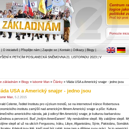
Centrum ra
logice jak
politické 
Proč být prot
Pomozte inicia
r
|
O iniciativě
|
Přispějte nám
|
Zapojte se
|
Kontakt
|
Odkazy
|
Blogy
|
YŠENÍ K PETICÍM POSLANECKÁ SNĚMOVNA 21. LISTOPADU 2023
|
V
e základnám
»
Blogy
»
lubomir Man
»
Články
» Vláda USA a Americký snajpr - jedno jsou
láda USA a Americký snajpr - jedno jsou
bomir Man
, 5.2.2015
rald Celente, ředitel Institutu pro výzkum trendů, se na internetové tránce Robertsova
onomického institutu zamýšlí nad americkým filmem Americký snajpr a píše: Kultura
jimečného amerického národa, jak ji odkryl film Americký snajpr, je kulturou barbarskou
ažednou a perverzní. Buď „hrdým Američanem“. My nenávidíme slepě. My zabíjíme slepě. M
bíjíme slepě ať už na ulicích Fergusonu, Iráku, Libye, Afganistánu, Sýrie, Pakistánu, Somáls
Ukrajiny. Kdekoli jsou lidé, kteří mají být zabiti, jsme tam a děláme svou práci. Je to americký