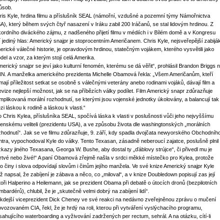
ůsob.
ris Kyle, hrdina filmu a příslušník SEAL (námořní, vzdušné a pozemní týmy Námořnictva
A), který během svých čtyř nasazení v Iráku zabil 200 Iráčanů, se stal lidovým hrdinou. Z
kordního diváckého zájmu, z nadšeného přijetí filmu v médiích i v Bílém domě a v Kongresu
í jediný hlas: Americký snajpr je stoprocentním Američanem. Chris Kyle, nejsveřepější zabijá
erické válečné historie, je opravdovým hrdinou, statečným vojákem, kterého vysvětili jako
del a vzor, za kterým stojí celá Amerika.
merický snajpr se jeví jako kulturní fenomén, kterému se dá věřit“, prohlásil Brandon Briggs 
N. A manželka amerického prezidenta Michelle Obamová řekla: „Všem Američanům, kteří
mají příležitost setkat se osobně s válečnými veterány anebo rodinami vojáků, dávají film a
levize nejlepší možnost, jak se na příbězích války podílet. Film Americký snapr zdůrazňuje
mplikovaná morální rozhodnutí, se kterými jsou vojenské jednotky úkolovány, a balancují tak
zi láskou k rodině a láskou k vlasti.“
o Chris Kylea, příslušníka SEAL, spočívá láska k vlasti v poslušnosti vůči jeho nejvyššímu
jenskému veliteli (prezidentu USA), a ve způsobu života dle washingtonských „morálních
zhodnutí“. Jak se ve filmu zdůrazňuje, 9. září, kdy spadla dvojčata newyorského Obchodníh
ntra, vypochodoval Kyle do války. Tento Texasan, zásadně neberoucí zajatce, poslušně plnil
zkazy jiného Texasana, Georga W. Bushe, aby dostal ty „ďáblovy strújce“, či přivedl mu je
rtvé nebo živé!“ A paní Obamová zřejmě našla v srdci měkké místečko pro Kylea, protože
ho činy i slova odpovídají slovům i činům jejího manžela. Ve své knize Americký snajpr Kyle
tiž napsal, že zabíjení je zábava a něco, co „miloval“, a v knize Doubledown popisují zas její
toři Halperino a Heilemann, jak se prezident Obama při debatě o útocích dronů (bezpilotních
mbardérů), chlubil, že je „skutečně velmi dobrý na zabíjení lidí“.
kdejší viceprezident Dick Cheney ve své reakci na nedávno zveřejněnou zprávu o mučení
ovozovaném CIA, řekl, že je hrdý na roli, kterou při vytváření vyslýchacího programu,
sahujícího waterboarding a vyživování zadržených per rectum, sehrál. A na otázku, cítí-li