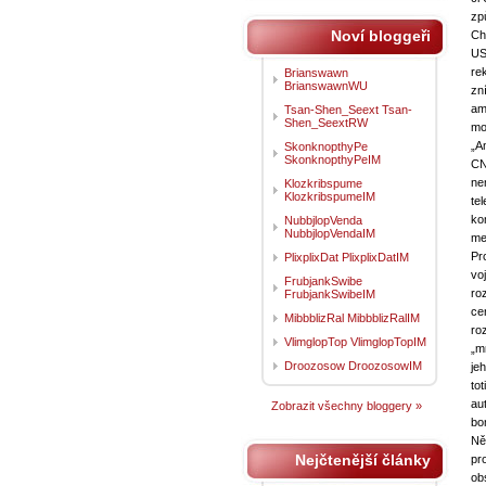
zp
Noví bloggeři
Ch
US
re
Brianswawn
BrianswawnWU
zn
am
Tsan-Shen_Seext Tsan-
Shen_SeextRW
mo
„A
SkonknopthyPe
SkonknopthyPeIM
CN
ne
Klozkribspume
KlozkribspumeIM
te
ko
NubbjlopVenda
NubbjlopVendaIM
me
Pr
PlixplixDat PlixplixDatIM
vo
FrubjankSwibe
ro
FrubjankSwibeIM
ce
MibbblizRal MibbblizRalIM
ro
VlimglopTop VlimglopTopIM
„m
Droozosow DroozosowIM
je
to
au
Zobrazit všechny bloggery »
bo
Ně
Nejčtenější články
pr
ob