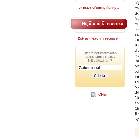
ně
Zobrazit všechny články »
tot
Sk
úd
Nejčtenější recenze
mu
ne
se
Zobrazit všechny recenze »
zl
li
dr
Chcete být informováni
ma
o aktivitách iniciativy
NE základnám?
líto
Mn
po
js
ze
My
„M
ší
sd
Ch
Bí
Ry