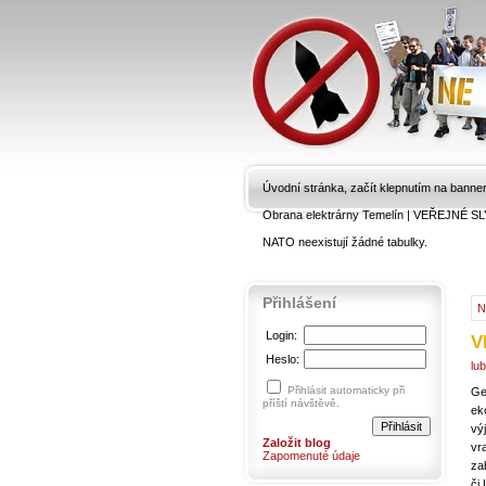
Úvodní stránka, začít klepnutím na banne
Obrana elektrárny Temelín
|
VEŘEJNÉ SL
NATO neexistují žádné tabulky.
Přihlášení
N
Login:
V
Heslo:
lu
Přihlásit automaticky při
Ge
příští návštěvě.
ek
vý
Založit blog
vr
Zapomenuté údaje
za
či 