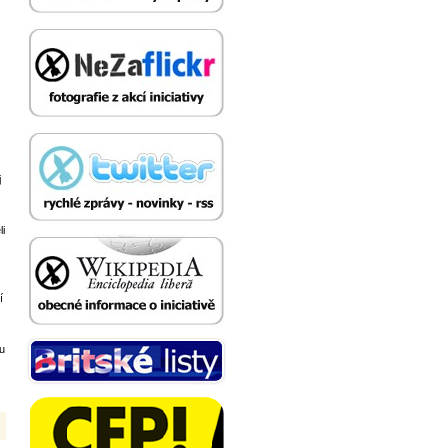
j
li
í
mu