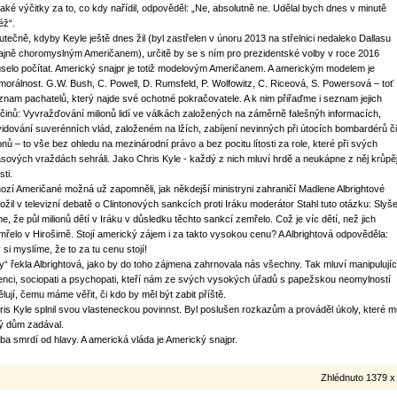
jaké výčitky za to, co kdy nařídil, odpověděl: „Ne, absolutně ne. Udělal bych dnes v minutě
éž“.
utečně, kdyby Keyle ještě dnes žil (byl zastřelen v únoru 2013 na střelnici nedaleko Dallasu
ajně choromyslným Američanem), určitě by se s ním pro prezidentské volby v roce 2016
selo počítat. Americký snajpr je totiž modelovým Američanem. A americkým modelem je
morálnost. G.W. Bush, C. Powell, D. Rumsfeld, P. Wolfowitz, C. Riceová, S. Powersová – toť
znam pachatelů, který najde své ochotné pokračovatele. A k nim přiřaďme i seznam jejich
očinů: Vyvražďování milionů lidí ve válkách založených na záměrně falešnýh informacích,
kvidování suverénních vlád, založeném na lžích, zabíjení nevinných při útocích bombardérů či
onů – to vše bez ohledu na mezinárodní právo a bez pocitu lítosti za role, které při svých
sových vraždách sehráli. Jako Chris Kyle - každý z nich mluví hrdě a neukápne z něj krůpě
sti.
ozí Američané možná už zapomněli, jak někdejší ministryni zahraničí Madlene Albrightové
ložil v televizní debatě o Clintonových sankcích proti Iráku moderátor Stahl tuto otázku: Slyše
me, že půl milionů dětí v Iráku v důsledku těchto sankcí zemřelo. Což je víc dětí, než jich
mřelo v Hirošimě. Stojí americký zájem i za takto vysokou cenu? A Albrightová odpověděla:
 si myslíme, že to za tu cenu stojí!
y“ řekla Albrightová, jako by do toho zájmena zahrnovala nás všechny. Tak mluví manipulujíc
lenci, sociopati a psychopati, kteří nám ze svých vysokých úřadů s papežskou neomylností
ělují, čemu máme věřit, či kdo by měl být zabit příště.
ris Kyle splnil svou vlasteneckou povinnst. Byl poslušen rozkazům a prováděl úkoly, které 
lý dům zadával.
ba smrdí od hlavy. A americká vláda je Americký snajpr.
Zhlédnuto 1379 x