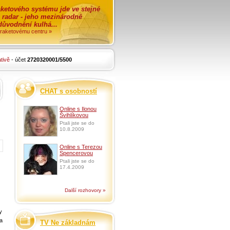
ketového systému jde ve stejné
o radar - jeho mezinárodně
zdůvodnění kulhá...
i raketovému centru »
tivě
- účet
2720320001/5500
CHAT s osobností
Online s Ilonou
Švihlíkovou
Ptali jste se do
10.8.2009
Online s Terezou
Spencerovou
Ptali jste se do
17.4.2009
Další rozhovory »
y
ka
TV Ne základnám