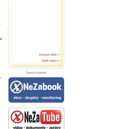
k
na
Zobrazit větší »
Další videa »
Doporučujeme:
o