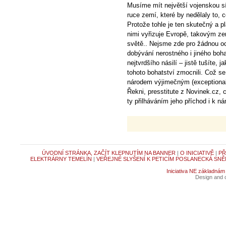
Musíme mít největší vojenskou síl
ruce zemí, které by nedělaly to, 
Protože tohle je ten skutečný a 
nimi vyřizuje Evropě, takovým z
světě.. Nejsme zde pro žádnou oc
dobývání nerostného i jiného boha
nejtvrdšího násilí – jistě tušíte,
tohoto bohatství zmocnili. Což s
národem výjimečným (exceptional)
Řekni, presstitute z Novinek.cz, 
ty přilháváním jeho příchod i k n
ÚVODNÍ STRÁNKA, ZAČÍT KLEPNUTÍM NA BANNER
|
O INICIATIVĚ
|
PŘ
ELEKTRÁRNY TEMELÍN
|
VEŘEJNÉ SLYŠENÍ K PETICÍM POSLANECKÁ SNĚ
Iniciativa NE základnám
Design and c