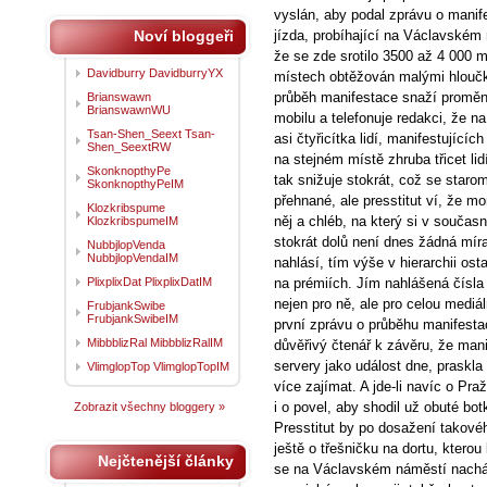
vyslán, aby podal zprávu o manif
Noví bloggeři
jízda, probíhající na Václavském n
že se zde srotilo 3500 až 4 000 m
Davidburry DavidburryYX
místech obtěžován malými hloučk
průběh manifestace snaží proměnit
Brianswawn
BrianswawnWU
mobilu a telefonuje redakci, že n
Tsan-Shen_Seext Tsan-
asi čtyřicítka lidí, manifestujícíc
Shen_SeextRW
na stejném místě zhruba třicet lid
SkonknopthyPe
tak snižuje stokrát, což se sta
SkonknopthyPeIM
přehnané, ale presstitut ví, že mor
Klozkribspume
něj a chléb, na který si v současn
KlozkribspumeIM
stokrát dolů není dnes žádná mír
NubbjlopVenda
NubbjlopVendaIM
nahlásí, tím výše v hierarchii ost
PlixplixDat PlixplixDatIM
na prémiích. Jím nahlášená čísla
nejen pro ně, ale pro celou mediá
FrubjankSwibe
FrubjankSwibeIM
první zprávu o průběhu manifestac
MibbblizRal MibbblizRalIM
důvěřivý čtenář k závěru, že mani
servery jako událost dne, praskla
VlimglopTop VlimglopTopIM
více zajímat. A jde-li navíc o Praž
i o povel, aby shodil už obuté b
Zobrazit všechny bloggery »
Presstitut by po dosažení takové
ještě o třešničku na dortu, kterou 
Nejčtenější články
se na Václavském náměstí nacháze