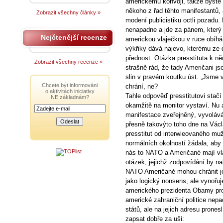
americkému konvoji, takže byste o
někoho z řad těhto manifestantů, a
Zobrazit všechny články »
modení publicistiku octli pozadu. 
nenapadne a jde za pánem, který 
Nejčtenější recenze
americkou vlaječkou v ruce obíhá 
výkřiky dává najevo, kterému ze
přednost. Otázka presstituta k ně
Zobrazit všechny recenze »
strašně rád, že tady Američani j
slin v pravém koutku úst. „Jsme
Chcete být informováni
chrání, ne?
o aktivitách iniciativy
Tahle odpověď presstitutovi stačí a
NE základnám?
okamžitě na monitor vystaví. Nu a
manifestace zveřejněný, vyvoláv
přesně takovýto toho dne na Vác
presstitut od interwieovaného muž
normálních okolností žádala, aby
nás to NATO a Američané mají vla
otázek, jejichž zodpovídání by n
NATO Američané mohou chránit je
jako logický nonsens, ale vynořu
amerického prezidenta Obamy pro 
americké zahraniční politice nepa
států, ale na jejich adresu prones
zapsat dobře za uši: