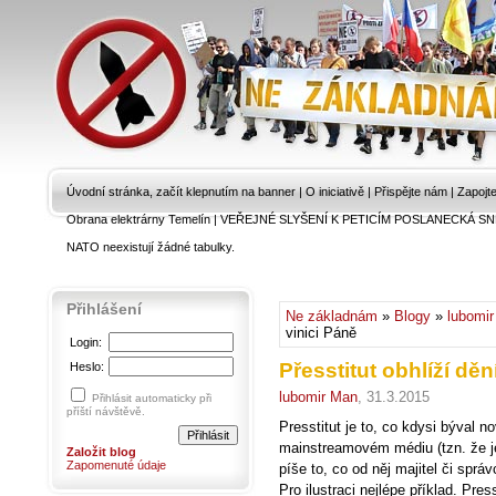
Úvodní stránka, začít klepnutím na banner
|
O iniciativě
|
Přispějte nám
|
Zapojt
Obrana elektrárny Temelín
|
VEŘEJNÉ SLYŠENÍ K PETICÍM POSLANECKÁ SN
NATO neexistují žádné tabulky.
Přihlášení
Ne základnám
»
Blogy
»
lubomi
vinici Páně
Login:
Přesstitut obhlíží děn
Heslo:
lubomir Man
, 31.3.2015
Přihlásit automaticky při
příští návštěvě.
Presstitut je to, co kdysi býval no
mainstreamovém médiu (tzn. že je
Založit blog
Zapomenuté údaje
píše to, co od něj majitel či spr
Pro ilustraci nejlépe příklad. Pre