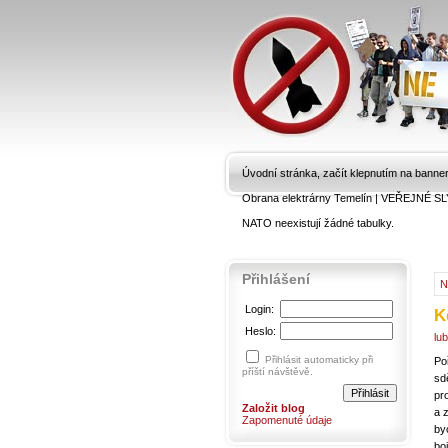
Úvodní stránka, začít klepnutím na banne
Obrana elektrárny Temelín
|
VEŘEJNÉ SL
NATO neexistují žádné tabulky.
Přihlášení
N
Login:
K
Heslo:
lu
Přihlásit automaticky při
Po
příští návštěvě.
sd
pr
Založit blog
a 
Zapomenuté údaje
by
bo