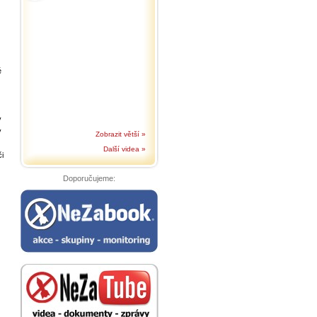
é
v
y
Zobrazit větší »
Další videa »
i
Doporučujeme: