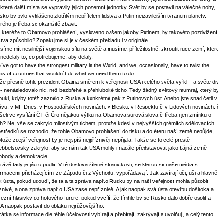
 která další místa se vypravily jejich pozemní jednotky. Svět by se postavil na válečné nohy,
sko by bylo vyhlášeno zlotřilým nepřítelem lidstva a Putin nejzavilejším tyranem planety,
erého je třeba se okamžitě zbavit.
o kteréže to Obamovo prohlášení, vysloveno ovšem jakoby Putinem, by takovéto pozdvižení
dstva způsobilo? Zopakujme si je v českém překladu i v originále.
síme mít nesilnější vojenskou sílu na světě a musíme, příležitostně, zkroutit ruce zemí, kter
 nedělaly to, co potřebujeme, aby dělaly.
ˇve got to have the strongest military in the World, and we, occasionally, have to twist the
ms of countries that wouldn´t do what we need them to do.
že přesně tohle prezident Obama směrem k veřejnosti USA i celého světa vyřkl – a světe di
 - nenásledovalo nic, než bezbřehé a přehluboké ticho. Tedy žádný světový mumraj, který b
pukl, kdyby totéž zaznělo z Ruska a konkrétně pak z Putinových úst. Anebo jste snad četli v
ávu, v MF Dnes, v Hospodářských novinách, v Blesku, v Respektu či v Lidových novinách, č
yšeli ve vysílání ČT či Čro nějakou výtku na Obamova surová slova či třeba i jen zmínku o
ch? Ne, vše se zakrylo milostivým tichem, protože kdesi v nejvyšších grémiích sdělovacích
ostředků se rozhodlo, že tohle Obamovo prohlášení do tisku a do éteru naší země nepůjde,
tože zdejší veřejnost by je nejspíš nejpříznivěji nepřijala. Takže se to celé prostě
ebbelsovsky zakrylo, aby se nám tak USA mohly i nadále představovat jako bájná země
obody a demokracie.
právě tady je jádro pudla. V té doslova šílené stranickosti, se kterou se naše média s
ormacemi přicházejícími ze Západu či z Východu, vypořádavají. Jak zavírají oči, uši a hlavně
k ústa, pokud usoudí, že ta a ta zpráva např.o Rusku by na naši veřejnost mohla působit
iznivě, a ona zpráva např.o USA zase nepříznivě. A jak naopak svá ústa otevřou doširoka a
zezní hlasivky do hotového furore, pokud vycítí, že tímhle by se Rusko dalo dobře osolit a
A naopak postavit do oblaku nejrůžovějšího.
átka se informace dle téhle účelovosti vybírají a přebírají, zakrývají a uvolňují, a celý tento