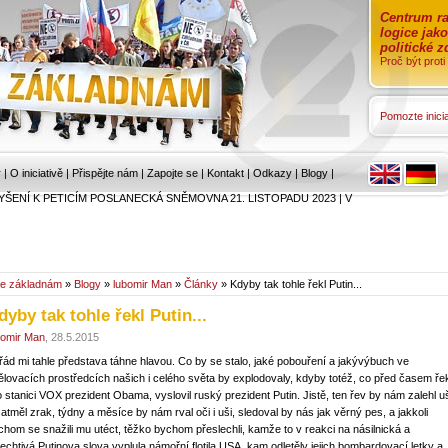
Centrum ra
logice jak
politické 
Proč být prot
Pomozte inicia
r
|
O iniciativě
|
Přispějte nám
|
Zapojte se
|
Kontakt
|
Odkazy
|
Blogy
|
YŠENÍ K PETICÍM POSLANECKÁ SNĚMOVNA 21. LISTOPADU 2023
|
V
e základnám
»
Blogy
»
lubomir Man
»
Články
» Kdyby tak tohle řekl Putin...
dyby tak tohle řekl Putin...
bomir Man
, 28.5.2015
řád mi tahle představa táhne hlavou. Co by se stalo, jaké pobouření a jakývýbuch ve
ělovacích prostředcích našich i celého světa by explodovaly, kdyby totéž, co před časem ře
o stanici VOX prezident Obama, vyslovil ruský prezident Putin. Jistě, ten řev by nám zalehl u
zatměl zrak, týdny a měsíce by nám rval oči i uši, sledoval by nás jak věrný pes, a jakkoli
chom se snažili mu utéct, těžko bychom přeslechli, kamže to v reakci na násilnická a
jechtivá Putinova slova vyplula námořní flotila USA, kam odletěly jejich bombardovací letky a