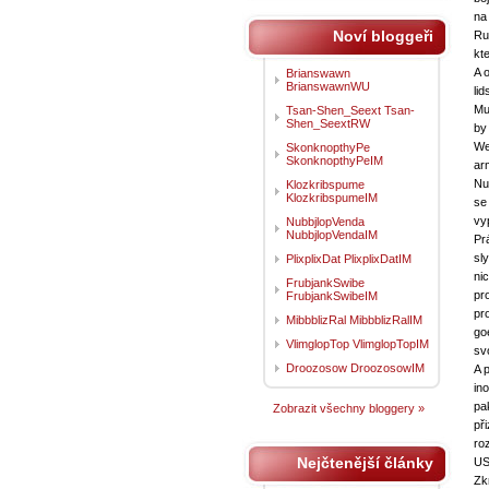
na
Noví bloggeři
Ru
kt
A 
Brianswawn
BrianswawnWU
li
Mu
Tsan-Shen_Seext Tsan-
Shen_SeextRW
by
We
SkonknopthyPe
SkonknopthyPeIM
ar
Nu
Klozkribspume
KlozkribspumeIM
se
vy
NubbjlopVenda
NubbjlopVendaIM
Pr
sl
PlixplixDat PlixplixDatIM
ni
FrubjankSwibe
pr
FrubjankSwibeIM
pro
MibbblizRal MibbblizRalIM
go
VlimglopTop VlimglopTopIM
sv
Droozosow DroozosowIM
A 
in
pa
Zobrazit všechny bloggery »
př
ro
Nejčtenější články
US
Zkr