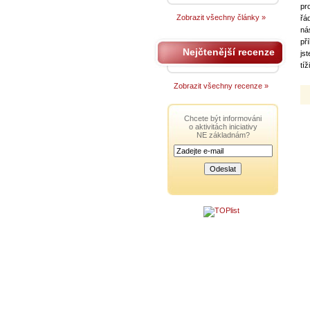
pr
Zobrazit všechny články »
řá
ná
př
Nejčtenější recenze
js
tíž
Zobrazit všechny recenze »
Chcete být informováni
o aktivitách iniciativy
NE základnám?