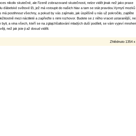
oces nikoliv skutečné, ale řízeně zobrazované skutečnosti, nelze vidět jinak než jako praxe
du ďábelské světové lži, jež má vstoupit do našich hlav a tam se stát pravdou.Vymytí mozků
s má postihnout všechny, a pokud by vás zajímalo, jak úspěšně u nás už pokročilo, zajděte
íležitostně mezi náctileté a zapřeďte s nimi rozhovor. Budete se z něho vracet ustaranější, n
te byli, a vina všech, kteří se na zglajchšaltování mladých duší podíleli, se vám vyjeví mnohe
ivěji, než jak jste ji až dosud viděli.
Zhlédnuto 1354 x