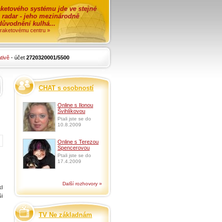
ketového systému jde ve stejné
o radar - jeho mezinárodně
zdůvodnění kulhá...
i raketovému centru »
tivě
- účet
2720320001/5500
CHAT s osobností
Online s Ilonou
Švihlíkovou
Ptali jste se do
10.8.2009
Online s Terezou
Spencerovou
Ptali jste se do
17.4.2009
Další rozhovory »
kl
ši
TV Ne základnám