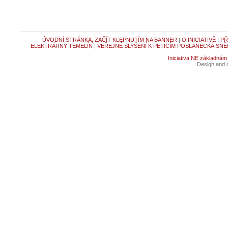
ÚVODNÍ STRÁNKA, ZAČÍT KLEPNUTÍM NA BANNER
|
O INICIATIVĚ
|
PŘ
ELEKTRÁRNY TEMELÍN
|
VEŘEJNÉ SLYŠENÍ K PETICÍM POSLANECKÁ SNĚ
Iniciativa NE základnám
Design and c