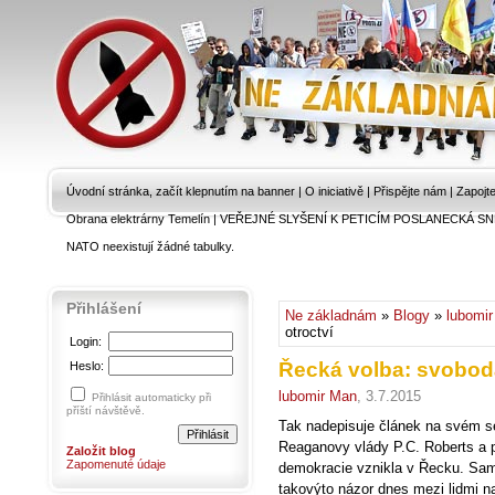
Úvodní stránka, začít klepnutím na banner
|
O iniciativě
|
Přispějte nám
|
Zapojt
Obrana elektrárny Temelín
|
VEŘEJNÉ SLYŠENÍ K PETICÍM POSLANECKÁ SN
NATO neexistují žádné tabulky.
Přihlášení
Ne základnám
»
Blogy
»
lubomi
otroctví
Login:
Řecká volba: svoboda
Heslo:
lubomir Man
, 3.7.2015
Přihlásit automaticky při
příští návštěvě.
Tak nadepisuje článek na svém se
Reaganovy vlády P.C. Roberts a po
Založit blog
Zapomenuté údaje
demokracie vznikla v Řecku. Samoz
takovýto názor dnes mezi lidmi n