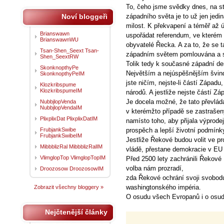
To, čeho jsme svědky dnes, na st
Noví bloggeři
západního světa je to už jen jedi
milost. K překvapení a téměř až 
Brianswawn
uspořádat referendum, ve kterém
BrianswawnWU
obyvatelé Řecka. A za to, že se ta
Tsan-Shen_Seext Tsan-
západním světem pomlouvána a s
Shen_SeextRW
Tolik tedy k současné západní de
SkonknopthyPe
Největším a nejúspěšnějším švindl
SkonknopthyPeIM
jste ničím, nejste-li částí Západu
Klozkribspume
KlozkribspumeIM
národů. A jestliže nejste částí Záp
Je docela možné, že tato převláda
NubbjlopVenda
NubbjlopVendaIM
v kterémžto případě se zastrašený 
PlixplixDat PlixplixDatIM
namísto toho, aby přijala výprod
FrubjankSwibe
prospěch a lepší životní podmín
FrubjankSwibeIM
Jestliže Řekové budou volit ve pr
MibbblizRal MibbblizRalIM
vládě, přestane demokracie v EU 
VlimglopTop VlimglopTopIM
Před 2500 lety zachránili Řekov
volba nám prozradí,
Droozosow DroozosowIM
zda Řekové ochrání svoji svobodu
washingtonského impéria.
Zobrazit všechny bloggery »
O osudu všech Evropanů i o osud
Nejčtenější články