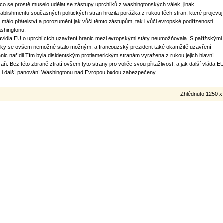
co se prostě muselo udělat se zástupy uprchlíků z washingtonských válek, jinak
tablishmentu současných politických stran hrozila porážka z rukou těch stran, které projevuj
k málo přátelství a porozumění jak vůči těmto zástupům, tak i vůči evropské podřízenosti
shingtonu.
avidla EU o uprchlících uzavření hranic mezi evropskými státy neumožňovala. S pařížskými
oky se ovšem nemožné stalo možným, a francouzský prezident také okamžitě uzavření
anic nařídil.Tím byla disidentským protiamerickým stranám vyražena z rukou jejich hlavní
raň. Bez této zbraně ztratí ovšem tyto strany pro voliče svou přitažlivost, a jak další vláda E
k i další panování Washingtonu nad Evropou budou zabezpečeny.
Zhlédnuto 1250 x