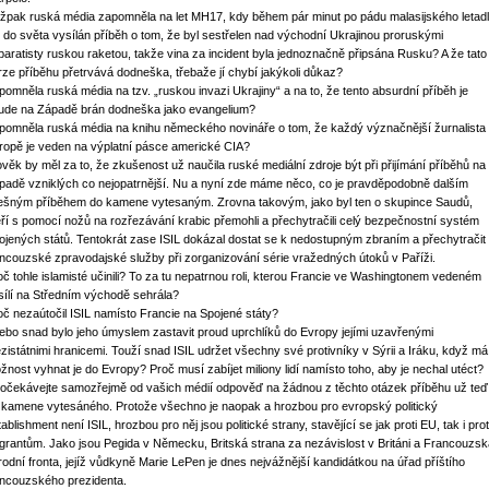
žpak ruská média zapomněla na let MH17, kdy během pár minut po pádu malasijského letad
l do světa vysílán příběh o tom, že byl sestřelen nad východní Ukrajinou proruskými
paratisty ruskou raketou, takže vina za incident byla jednoznačně připsána Rusku? A že tato
rze příběhu přetrvává dodneška, třebaže jí chybí jakýkoli důkaz?
pomněla ruská média na tzv. „ruskou invazi Ukrajiny“ a na to, že tento absurdní příběh je
ude na Západě brán dodneška jako evangelium?
pomněla ruská média na knihu německého novináře o tom, že každý význačnější žurnalista
ropě je veden na výplatní pásce americké CIA?
ověk by měl za to, že zkušenost už naučila ruské mediální zdroje být při přijímání příběhů na
padě vzniklých co nejopatrnější. Nu a nyní zde máme něco, co je pravděpodobně dalším
lešným příběhem do kamene vytesaným. Zrovna takovým, jako byl ten o skupince Saudů,
eří s pomocí nožů na rozřezávání krabic přemohli a přechytračili celý bezpečnostní systém
ojených států. Tentokrát zase ISIL dokázal dostat se k nedostupným zbraním a přechytračit
ancouzské zpravodajské služby při zorganizování série vražedných útoků v Paříži.
oč tohle islamisté učinili? To za tu nepatrnou roli, kterou Francie ve Washingtonem vedeném
sílí na Středním východě sehrála?
oč nezaútočil ISIL namísto Francie na Spojené státy?
ebo snad bylo jeho úmyslem zastavit proud uprchlíků do Evropy jejími uzavřenými
zistátnimi hranicemi. Touží snad ISIL udržet všechny své protivníky v Sýrii a Iráku, když má
žnost vyhnat je do Evropy? Proč musí zabíjet miliony lidí namísto toho, aby je nechal utéct?
očekávejte samozřejmě od vašich médií odpověď na žádnou z těchto otázek příběhu už teď
 kamene vytesáného. Protože všechno je naopak a hrozbou pro evropský politický
ablishment není ISIL, hrozbou pro něj jsou politické strany, stavějící se jak proti EU, tak i prot
igrantům. Jako jsou Pegida v Německu, Britská strana za nezávislost v Británi a Francouzsk
rodní fronta, jejíž vůdkyně Marie LePen je dnes nejvážnější kandidátkou na úřad příštího
ancouzského prezidenta.