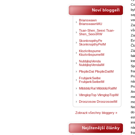
Co
Noví bloggeři
by
se
ve
Brianswawn
BrianswawnWU
Za
vš
Tsan-Shen_Seext Tsan-
Shen_SeextRW
Za
Ev
SkonknopthyPe
SkonknopthyPeIM
Čl
Zá
Klozkribspume
KlozkribspumeIM
fa
kt
NubbjlopVenda
NubbjlopVendaIM
Sp
fr
PlixplixDat PlixplixDatIM
Pr
FrubjankSwibe
ná
FrubjankSwibeIM
Pr
MibbblizRal MibbblizRalIM
An
VlimglopTop VlimglopTopIM
me
Droozosow DroozosowIM
mo
Ne
do
Zobrazit všechny bloggery »
est
im
Nejčtenější články
ná
fr