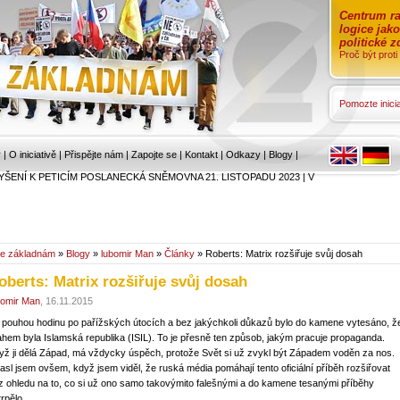
Centrum ra
logice jak
politické 
Proč být prot
Pomozte inicia
r
|
O iniciativě
|
Přispějte nám
|
Zapojte se
|
Kontakt
|
Odkazy
|
Blogy
|
YŠENÍ K PETICÍM POSLANECKÁ SNĚMOVNA 21. LISTOPADU 2023
|
V
e základnám
»
Blogy
»
lubomir Man
»
Články
» Roberts: Matrix rozšiřuje svůj dosah
oberts: Matrix rozšiřuje svůj dosah
bomir Man
, 16.11.2015
 pouhou hodinu po pařížských útocích a bez jakýchkoli důkazů bylo do kamene vytesáno, ž
ahem byla Islamská republika (ISIL). To je přesně ten způsob, jakým pracuje propaganda.
yž ji dělá Západ, má vždycky úspěch, protože Svět si už zvykl být Západem voděn za nos.
asl jsem ovšem, když jsem viděl, že ruská média pomáhají tento oficiální příběh rozšiřovat
z ohledu na to, co si už ono samo takovýmito falešnými a do kamene tesanými příběhy
rpělo.