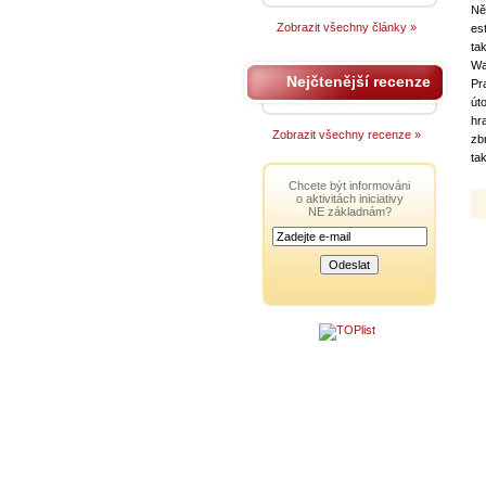
Ně
Zobrazit všechny články »
es
ta
Wa
Nejčtenější recenze
Pr
út
hr
Zobrazit všechny recenze »
zb
ta
Chcete být informováni
o aktivitách iniciativy
NE základnám?