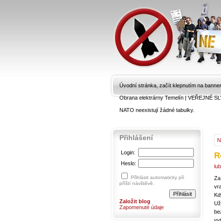
Úvodní stránka, začít klepnutím na banne
Obrana elektrárny Temelín
|
VEŘEJNÉ SL
NATO neexistují žádné tabulky.
Přihlášení
N
Login:
R
Heslo:
lu
Přihlásit automaticky při
Za
příští návštěvě.
vr
Kd
Založit blog
Už
Zapomenuté údaje
be
vyt