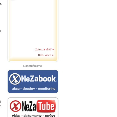
la
 v
Zobrazit větší »
Další videa »
Doporučujeme:
i
á