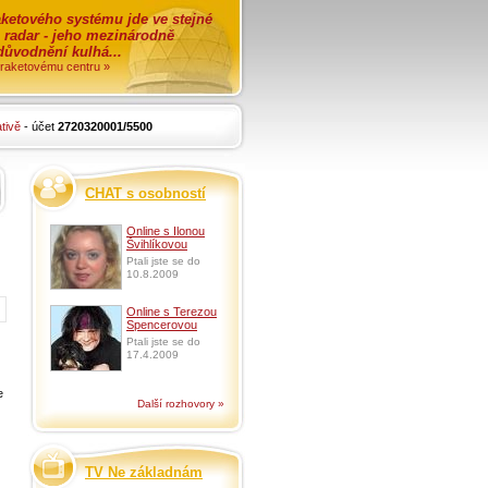
ketového systému jde ve stejné
o radar - jeho mezinárodně
zdůvodnění kulhá...
i raketovému centru »
tivě
- účet
2720320001/5500
CHAT s osobností
Online s Ilonou
Švihlíkovou
Ptali jste se do
10.8.2009
Online s Terezou
Spencerovou
Ptali jste se do
17.4.2009
e
Další rozhovory »
TV Ne základnám