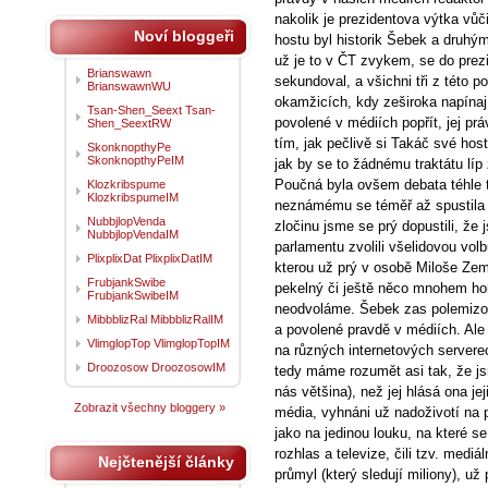
nakolik je prezidentova výtka vů
Noví bloggeři
hostu byl historik Šebek a druhý
už je to v ČT zvykem, se do prezi
Brianswawn
sekundoval, a všichni tři z této 
BrianswawnWU
okamžicích, kdy zeširoka napínají
Tsan-Shen_Seext Tsan-
povolené v médiích popřít, jej pr
Shen_SeextRW
tím, jak pečlivě si Takáč své host
SkonknopthyPe
SkonknopthyPeIM
jak by se to žádnému traktátu líp
Poučná byla ovšem debata téhle tr
Klozkribspume
KlozkribspumeIM
neznámému se téměř až spustila p
NubbjlopVenda
zločinu jsme se prý dopustili, že
NubbjlopVendaIM
parlamentu zvolili všelidovou vol
PlixplixDat PlixplixDatIM
kterou už prý v osobě Miloše Zem
FrubjankSwibe
pekelný či ještě něco mnohem horš
FrubjankSwibeIM
neodvoláme. Šebek zas polemizo
MibbblizRal MibbblizRalIM
a povolené pravdě v médiích. Ale 
VlimglopTop VlimglopTopIM
na různých internetových servere
Droozosow DroozosowIM
tedy máme rozumět asi tak, že js
nás většina), než jej hlásá ona jej
Zobrazit všechny bloggery »
média, vyhnáni už nadoživotí na pá
jako na jedinou louku, na které s
rozhlas a televize, čili tzv. medi
Nejčtenější články
průmyl (který sledují miliony), 