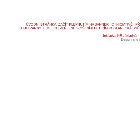
ÚVODNÍ STRÁNKA, ZAČÍT KLEPNUTÍM NA BANNER
|
O INICIATIVĚ
|
PŘ
ELEKTRÁRNY TEMELÍN
|
VEŘEJNÉ SLYŠENÍ K PETICÍM POSLANECKÁ SNĚ
Iniciativa NE základnám
Design and c