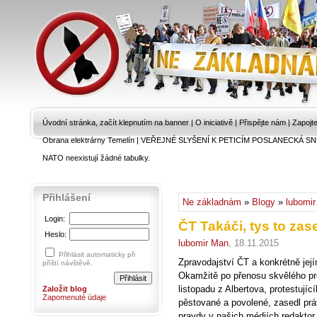
Úvodní stránka, začít klepnutím na banner
|
O iniciativě
|
Přispějte nám
|
Zapojt
Obrana elektrárny Temelín
|
VEŘEJNÉ SLYŠENÍ K PETICÍM POSLANECKÁ SN
NATO neexistují žádné tabulky.
Přihlášení
Ne základnám
»
Blogy
»
lubomi
Login:
ČT Takáči, tys to zase
Heslo:
lubomir Man
, 18.11.2015
Přihlásit automaticky při
Zpravodajství ČT a konkrétně jej
příští návštěvě.
Okamžitě po přenosu skvělého pro
listopadu z Albertova, protestujíc
Založit blog
Zapomenuté údaje
pěstované a povolené, zasedl prá
pravdy v našich médiích redakto