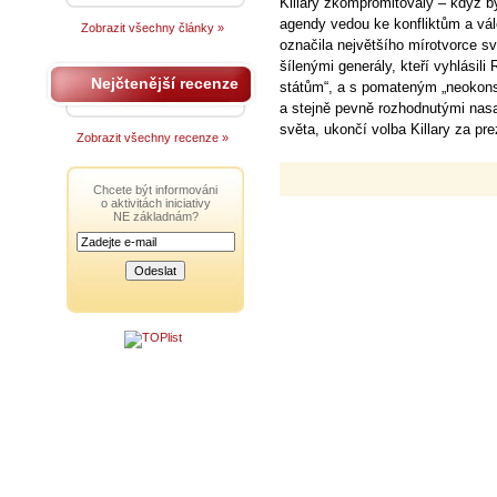
Killary zkompromitovaly – když by
agendy vedou ke konfliktům a válc
Zobrazit všechny články »
označila největšího mírotvorce sv
šílenými generály, kteří vyhlásil
Nejčtenější recenze
státům“, a s pomateným „neokons
a stejně pevně rozhodnutými nas
světa, ukončí volba Killary za pr
Zobrazit všechny recenze »
Chcete být informováni
o aktivitách iniciativy
NE základnám?