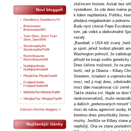
zločincem historie. Avšak bez ohl
Noví bloggeři
výsledkem, že zde dnes máme pev
k lidem nepřátelská. Politiku, kter
Davidburry DavidburryYX
předává megabankám a jednomu 
Budu nyní citovat Pepe Escobara
Brianswawn
BrianswawnWU
tom, jak velké a obdivuhodné Spo
Tsan-Shen_Seext Tsan-
vazaly.
Shen_SeextRW
„Baseball, v USA též zvaný „hard b
SkonknopthyPe
je sport, jehož tvrdost přenáší am
SkonknopthyPeIM
Washington pohrozil, že zabloku
Klozkribspume
přinutil ke koupi svého geneticky
KlozkribspumeIM
Dnes čelíme možnosti, že na pre
NubbjlopVenda
NubbjlopVendaIM
horší, než je Obama – Killary Cli
PlixplixDat PlixplixDatIM
Streetem, Izraelem a vojensko-b
moci, než ji mají dnes, zdiskred
FrubjankSwibe
FrubjankSwibeIM
moct dále masakrovat cizí země a
MibbblizRal MibbblizRalIM
Takže otázka zní: Najde se dost 
neokonzervatistů, muže nenáviděj
VlimglopTop VlimglopTopIM
a dalších „preferovaných minorit“
moci do rukou agresívní osoby, kt
Zobrazit všechny bloggery »
kterému dnes presstitutky ženou
mozky. Jestliže se Killary stane 
Nejčtenější články
nepřežijí. Ona se stane posledn