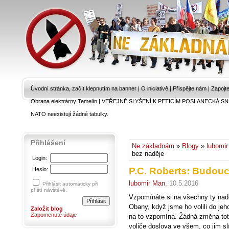
Úvodní stránka, začít klepnutím na banner
|
O iniciativě
|
Přispějte nám
|
Zapojt
Obrana elektrárny Temelín
|
VEŘEJNÉ SLYŠENÍ K PETICÍM POSLANECKÁ SN
NATO neexistují žádné tabulky.
Přihlášení
Ne základnám
»
Blogy
»
lubomi
bez naděje
Login:
P.C. Roberts: Budouc
Heslo:
lubomir Man
, 10.5.2016
Přihlásit automaticky při
příští návštěvě.
Vzpomínáte si na všechny ty nadě
Obany, když jsme ho volili do je
Založit blog
Zapomenuté údaje
na to vzpomíná. Žádná změna toti
voliče doslova ve všem, co jim sl