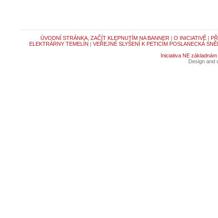
ÚVODNÍ STRÁNKA, ZAČÍT KLEPNUTÍM NA BANNER
|
O INICIATIVĚ
|
PŘ
ELEKTRÁRNY TEMELÍN
|
VEŘEJNÉ SLYŠENÍ K PETICÍM POSLANECKÁ SNĚ
Iniciativa NE základnám
Design and c